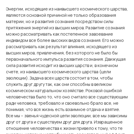
Энергии, исходящие из наивысшего космического царства,
являются основной причиной не только образования
материи, но и развития сознания посредством силы
притяжения энергий из высших миров. Развитие сознания
можно рассматривать как постепенное завоевание
индивидом все более высоких видов сознания. Его можно
рассматривать как результат влияния, исходящего из
высших миров, привлечения, без которого не было бы
первоначального импульса развития сознания. Движущая
сила развития исходит из высших царств и, в конечном
счете, из наивысшего космического царства (цели
эволюции). Задача всех царств состоит в том, чтобы
служить друг другу так, как они способны в великом
космическом натуральном хозяйстве. Роковой ошибкой
человечества было то, что оно считало все существующим
ради человека, требовало и своевольно брало все, не
понимая, что вся жизнь есть взаимное отдача и взятие.
Все мы – звенья чудесной цепи эволюции, все мы зависимы
друг от друга и существуем друг для друга. Извращенное
отношение человечества к жизни привело к тому, что те