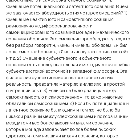
Смешение потенциального и латентного сознания. В чем
же заключается абсурдность этих четырех смешений? 1)
Смешение неактивного и самоактивного сознания
равнозначно недифференцированности
самоинициированного сознания монады и механического
сознания оболочек. Это смешение преобладает у тех, кто
без разбора говорит Я, «мне» и «меня» обо всем: «Я был
зол», «мне так больно», «Я не выношу такого типа людей»
и т.д. 2) Смешение субъективного и объективного
сознания есть последовательная и методическая ошибка
субъективистской восточной и западной философии. Эта
философия субъективизировала всю объективную
реальность, превратила материю в иллюзию, в простой
внутренний опыт. 3) Если бы не было разницы между
самоактивностью и самосознанием, то даже животные
обладали бы самосознанием. 4) Если бы потенциальное и
латентное сознание были одним и тем же, не было бы
никакой разницы между сверхсознанием и подсознанием,
между теми все более высокими видами сознания,
которые монада завоевывает во все более высоких
царствах, и теми низшими видами сознания, которые