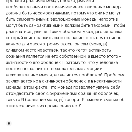
провести различие между необходимыми и
необязательными состояниями: инволюционные монады
должны быть несамоактивными, потому что они не могут
быть самоактивными; эволюционные монады, напротив,
могут быть самоактивными и должны быть таковыми, чтобы
развиваться дальше. Таким образом, у каждого человека,
который хочет развить свое сознание, есть нечто очень
важное для рассмотрения здесь: он сам (монада)
слишком часто неактивен, так что «его» активность
сознания является не его собственной, а вместо этого –
активностью его оболочек. Поэтому то, что у человека
постоянно возникают нежелательные эмоции и
нежелательные мысли, не является проблемой. Проблема
заключается не в активности оболочек, а в неактивности
монады; в том факте, что монада позволяет увлечь себя,
отождествить себя с выражениями сознания оболочек,
так что Я (сознание монады) говорит Я, «мне» и «меня» об
этих механических проявлениях не-Я.