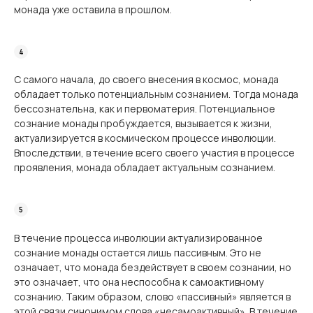
монада уже оставила в прошлом.
С самого начала, до своего внесения в космос, монада
обладает только потенциальным сознанием. Тогда монада
бессознательна, как и первоматерия. Потенциальное
сознание монады пробуждается, вызывается к жизни,
актуализируется в космическом процессе инволюции.
Впоследствии, в течение всего своего участия в процессе
проявления, монада обладает актуальным сознанием.
В течение процесса инволюции актуализированное
сознание монады остается лишь пассивным. Это не
означает, что монада бездействует в своем сознании, но
это означает, что она неспособна к самоактивному
сознанию. Таким образом, слово «пассивный» является в
этой связи синонимом слова «несамоактивный». В течение