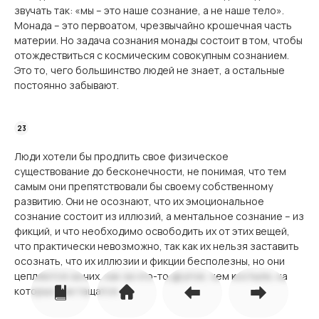
звучать так: «мы – это наше сознание, а не наше тело».
Монада – это первоатом, чрезвычайно крошечная часть
материи. Но задача сознания монады состоит в том, чтобы
отождествиться с космическим совокупным сознанием.
Это то, чего большинство людей не знает, а остальные
постоянно забывают.
Люди хотели бы продлить свое физическое
существование до бесконечности, не понимая, что тем
самым они препятствовали бы своему собственному
развитию. Они не осознают, что их эмоциональное
сознание состоит из иллюзий, а ментальное сознание – из
фикций, и что необходимо освободить их от этих вещей,
что практически невозможно, так как их нельзя заставить
осознать, что их иллюзии и фикции бесполезны, но они
цепляются за них, как за что-то другое, чем костыли, на
которых они тащатся.