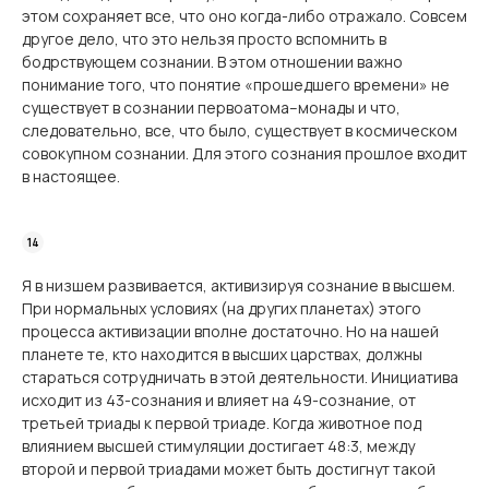
этом сохраняет все, что оно когда-либо отражало. Совсем
другое дело, что это нельзя просто вспомнить в
бодрствующем сознании. В этом отношении важно
понимание того, что понятие «прошедшего времени» не
существует в сознании первоатома–монады и что,
следовательно, все, что было, существует в космическом
совокупном сознании. Для этого сознания прошлое входит
в настоящее.
Я в низшем развивается, активизируя сознание в высшем.
При нормальных условиях (на других планетах) этого
процесса активизации вполне достаточно. Но на нашей
планете те, кто находится в высших царствах, должны
стараться сотрудничать в этой деятельности. Инициатива
исходит из 43-сознания и влияет на 49-сознание, от
третьей триады к первой триаде. Когда животное под
влиянием высшей стимуляции достигает 48:3, между
второй и первой триадами может быть достигнут такой