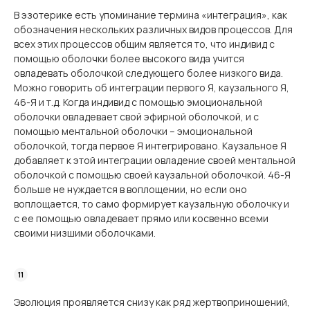
В эзотерике есть упоминание термина «интеграция», как
обозначения нескольких различных видов процессов. Для
всех этих процессов общим является то, что индивид с
помощью оболочки более высокого вида учится
овладевать оболочкой следующего более низкого вида.
Можно говорить об интеграции первого Я, каузального Я,
46-Я и т.д. Когда индивид с помощью эмоциональной
оболочки овладевает свой эфирной оболочкой, и с
помощью ментальной оболочки – эмоциональной
оболочкой, тогда первое Я интегрировано. Каузальное Я
добавляет к этой интеграции овладение своей ментальной
оболочкой с помощью своей каузальной оболочкой. 46-Я
больше не нуждается в воплощении, но если оно
воплощается, то само формирует каузальную оболочку и
с ее помощью овладевает прямо или косвенно всеми
своими низшими оболочками.
Эволюция проявляется снизу как ряд жертвоприношений,