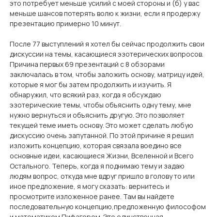
это потребует меньше усилий с моей стороны и (б) у вас
меньше шансов потерять волю к жизни, если я продержу
презентацию примерно 10 минут.
После 77 выступлений я хотел бы сейчас продолжить свои
дискуссии на темы, касающиеся эзотерических вопросов.
Причина первых 69 презентаций с 8 обзорами
заключалась в том, чтобы заложить основу, матрицу идей,
которые я мог бы затем продолжить и изучить. Я
обнаружил, что всякий раз, когда я обсуждаю
эзотерические темы, чтобы объяснить одну тему, мне
нужно вернуться и объяснить другую. Это позволяет
текущей теме иметь основу. Это может сделать любую
дискуссию очень запутанной. По этой причине я решил
изложить концепцию, которая связала воедино все
основные идеи, касающиеся Жизни, Вселенной и Всего
Остального. Теперь, когда я поднимаю тему и задаю
людям вопрос, откуда мне вдруг пришло в голову то или
иное предложение, я могу сказать: вернитесь и
просмотрите изложенное ранее. Там вы найдете
последовательную концепцию,предложенную философом
и математиком Пифагором. Это единственная