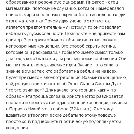
образованию и резонирую с цифрами. Пифагор - отец
математики, поэтому не случайно, когда он намеревался
описать мир и вселенную вокруг себя, он использовал для
этого математику. Почему для ученого этот метод
является предпочтительным? Потому что он позволяет
избежать двусмысленности. Позвольте мне привести вам
пример. Эзотерики обычно любят витиеватые слова и
непрозрачные концепции. Это способ скрыть истины,
которые они раскрывали, чтобы это имело смысл только
для тех, у кого был ключ для расшифровки сообщения. Они
могли понять передаваемые идеи. Знание - это сила, а
знание в руках тех, кто работает на себя, а не на всех,
будет предметом злоупотребления. Возьмите концепцию,
найденную в христианстве об Отце, Сыне и Святом Духе.
Что это означает? Для начала, это троица и каким-то
образом эта троица связана. Христианство раздирается
спорами по поводу этой единственной концепции, начиная
с Первого Никейского собора (324 г. н.э.). Я не хочу
вдаваться в теологические дебаты по этому поводу. Я
просто хочу подчеркнуть гностическую подоплеку этой
концепции.