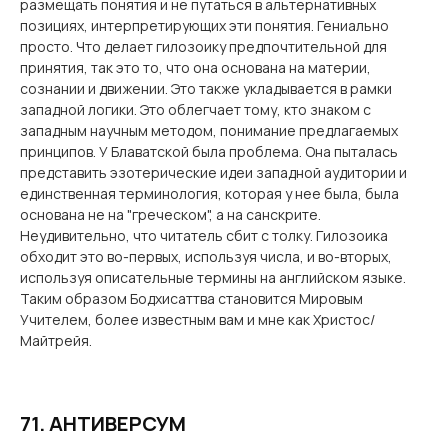
размещать понятия и не путаться в альтернативных
позициях, интерпретирующих эти понятия. Гениально
просто. Что делает гилозоику предпочтительной для
принятия, так это то, что она основана на материи,
сознании и движении. Это также укладывается в рамки
западной логики. Это облегчает тому, кто знаком с
западным научным методом, понимание предлагаемых
принципов. У Блаватской была проблема. Она пыталась
представить эзотерические идеи западной аудитории и
единственная терминология, которая у нее была, была
основана не на "греческом", а на санскрите.
Неудивительно, что читатель сбит с толку. Гилозоика
обходит это во-первых, используя числа, и во-вторых,
используя описательные термины на английском языке.
Таким образом Бодхисаттва становится Мировым
Учителем, более известным вам и мне как Христос/
Майтрейя.
71. АНТИВЕРСУМ