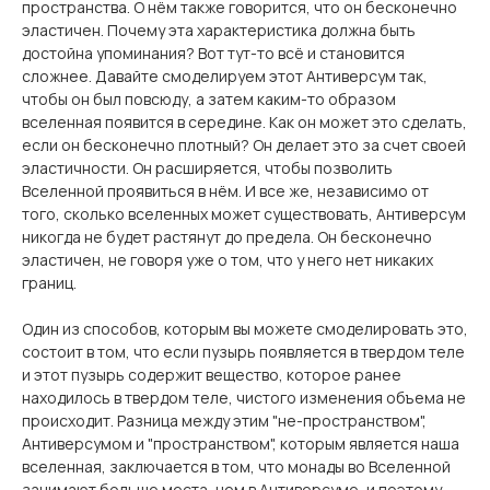
пространства. О нём также говорится, что он бесконечно
эластичен. Почему эта характеристика должна быть
достойна упоминания? Вот тут-то всё и становится
сложнее. Давайте смоделируем этот Антиверсум так,
чтобы он был повсюду, а затем каким-то образом
вселенная появится в середине. Как он может это сделать,
если он бесконечно плотный? Он делает это за счет своей
эластичности. Он расширяется, чтобы позволить
Вселенной проявиться в нём. И все же, независимо от
того, сколько вселенных может существовать, Антиверсум
никогда не будет растянут до предела. Он бесконечно
эластичен, не говоря уже о том, что у него нет никаких
границ.
Один из способов, которым вы можете смоделировать это,
состоит в том, что если пузырь появляется в твердом теле
и этот пузырь содержит вещество, которое ранее
находилось в твердом теле, чистого изменения объема не
происходит. Разница между этим "не-пространством",
Антиверсумом и "пространством", которым является наша
вселенная, заключается в том, что монады во Вселенной
занимают больше места, чем в Антиверсуме, и поэтому