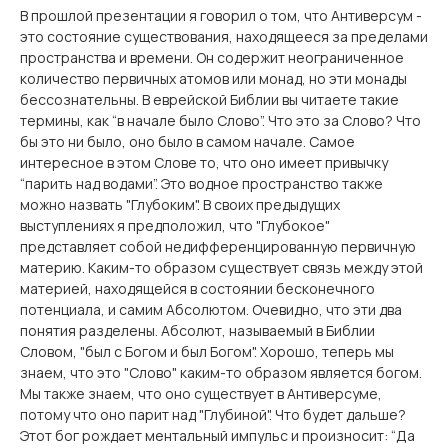
В прошлой презентации я говорил о том, что Антиверсум -
это состояние существования, находящееся за пределами
пространства и времени. Он содержит неограниченное
количество первичных атомов или монад, но эти монады
бессознательны. В еврейской Библии вы читаете такие
термины, как “в начале было Слово”. Что это за Слово? Что
бы это ни было, оно было в самом начале. Самое
интересное в этом Слове то, что оно имеет привычку
“парить над водами”. Это водное пространство также
можно назвать "Глубоким". В своих предыдущих
выступлениях я предположил, что "Глубокое"
представляет собой недифференцированную первичную
материю. Каким-то образом существует связь между этой
материей, находящейся в состоянии бесконечного
потенциала, и самим Абсолютом. Очевидно, что эти два
понятия разделены. Абсолют, называемый в Библии
Словом, "был с Богом и был Богом". Хорошо, теперь мы
знаем, что это "Слово" каким-то образом является богом.
Мы также знаем, что оно существует в Антиверсуме,
потому что оно парит над "Глубиной". Что будет дальше?
Этот бог рождает ментальный импульс и произносит: “Да