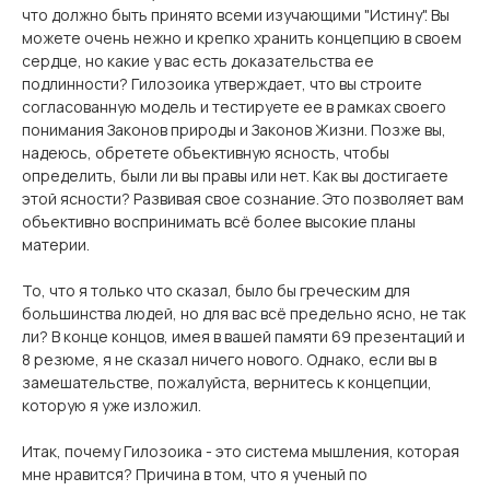
что должно быть принято всеми изучающими "Истину". Вы
можете очень нежно и крепко хранить концепцию в своем
сердце, но какие у вас есть доказательства ее
подлинности? Гилозоика утверждает, что вы строите
согласованную модель и тестируете ее в рамках своего
понимания Законов природы и Законов Жизни. Позже вы,
надеюсь, обретете объективную ясность, чтобы
определить, были ли вы правы или нет. Как вы достигаете
этой ясности? Развивая свое сознание. Это позволяет вам
объективно воспринимать всё более высокие планы
материи.
То, что я только что сказал, было бы греческим для
большинства людей, но для вас всё предельно ясно, не так
ли? В конце концов, имея в вашей памяти 69 презентаций и
8 резюме, я не сказал ничего нового. Однако, если вы в
замешательстве, пожалуйста, вернитесь к концепции,
которую я уже изложил.
Итак, почему Гилозоика - это система мышления, которая
мне нравится? Причина в том, что я ученый по