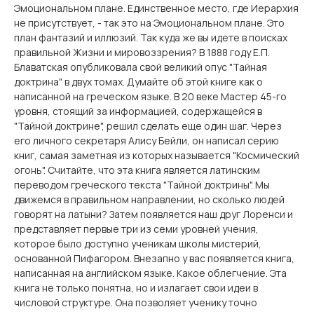
Эмоциональном плане. Единственное место, где Иерархия
не присутствует, - так это на Эмоциональном плане. Это
план фантазий и иллюзий. Так куда же вы идете в поисках
правильной Жизни и мировоззрения? В 1888 году Е.П.
Блаватская опубликовала свой великий опус "Тайная
доктрина" в двух томах. Думайте об этой книге как о
написанной на греческом языке. В 20 веке Мастер 45-го
уровня, стоящий за информацией, содержащейся в
"Тайной доктрине", решил сделать еще один шаг. Через
его личного секретаря Алису Бейли, он написал серию
книг, самая заметная из которых называется "Космический
огонь". Считайте, что эта книга является латинским
переводом греческого текста "Тайной доктрины". Мы
движемся в правильном направлении, но сколько людей
говорят на латыни? Затем появляется наш друг Лоренси и
представляет первые три из семи уровней учения,
которое было доступно ученикам школы мистерий,
основанной Пифагором. Внезапно у вас появляется книга,
написанная на английском языке. Какое облегчение. Эта
книга не только понятна, но и излагает свои идеи в
числовой структуре. Она позволяет ученику точно