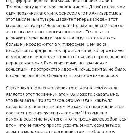
недифференцированной массы первичной материи.
Теперь наступает самая сложная часть. Давайте возьмем
один первичный атом и перенесем его из Антиверсума в
этот мысленный пузырь. Давайте теперь назовем этот
мысленный пузырь "Вселенной". Что изменилось? Первое -
это название этого первичного атома. Теперь его
называют первичным атомом. Почему? Потому что он
больше не содержится в Антиверсуме. Сейчас он
находится в определенном пространстве, которое имеет
измерение и существует только в течение определенного
периода времени. Внезапно появились две новые
концепции - пространство и время. Раньше их там не было,
но сейчас они есть. Очевидно, что многое изменилось.
Я хочу начать с рассмотрения того, чем на самом деле
является этот первичный атом. Вы можете сказать мне,
что вы знаете, что это такое. Это монада и, как было
сказано, это первичный атом. Но как этот первичный атом
соотносится с изначальным атомом? Что именно
изменилось? Я начну с того, что попрошу вас разобраться
в том, что не так-то просто усвоить. Я могу сожалеть об
этом, но монада, этот первичный атом - не более чем