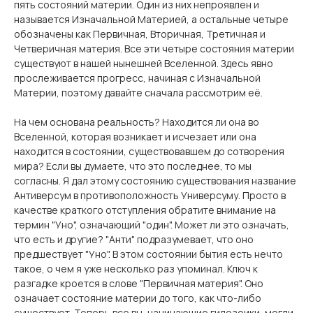
пять состояний материи. Один из них непроявлен и
называется Изначальной Материей, а остальные четыре
обозначены как Первичная, Вторичная, Третичная и
Четверичная материя. Все эти четыре состояния материи
существуют в нашей нынешней Вселенной. Здесь явно
прослеживается прогресс, начиная с Изначальной
Материи, поэтому давайте сначала рассмотрим её.
На чем основана реальность? Находится ли она во
Вселенной, которая возникает и исчезает или она
находится в состоянии, существовавшем до сотворения
мира? Если вы думаете, что это последнее, то мы
согласны. Я дал этому состоянию существования название
Антиверсум в противоположность Универсуму. Просто в
качестве краткого отступления обратите внимание на
термин "Уно", означающий "один". Может ли это означать,
что есть и другие? "Анти" подразумевает, что оно
предшествует "Уно". В этом состоянии бытия есть нечто
такое, о чем я уже несколько раз упоминал. Ключ к
разгадке кроется в слове "Первичная материя". Оно
означает состояние материи до того, как что-либо
существует. Теперь все вы, начинающие гилозоики, могли