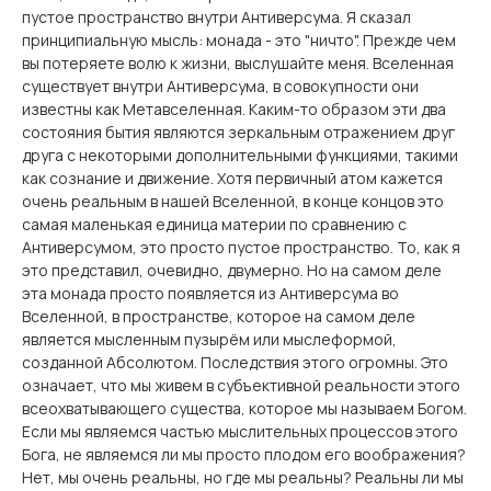
пустое пространство внутри Антиверсума. Я сказал
принципиальную мысль: монада - это "ничто". Прежде чем
вы потеряете волю к жизни, выслушайте меня. Вселенная
существует внутри Антиверсума, в совокупности они
известны как Метавселенная. Каким-то образом эти два
состояния бытия являются зеркальным отражением друг
друга с некоторыми дополнительными функциями, такими
как сознание и движение. Хотя первичный атом кажется
очень реальным в нашей Вселенной, в конце концов это
самая маленькая единица материи по сравнению с
Антиверсумом, это просто пустое пространство. То, как я
это представил, очевидно, двумерно. Но на самом деле
эта монада просто появляется из Антиверсума во
Вселенной, в пространстве, которое на самом деле
является мысленным пузырём или мыслеформой,
созданной Абсолютом. Последствия этого огромны. Это
означает, что мы живем в субъективной реальности этого
всеохватывающего существа, которое мы называем Богом.
Если мы являемся частью мыслительных процессов этого
Бога, не являемся ли мы просто плодом его воображения?
Нет, мы очень реальны, но где мы реальны? Реальны ли мы