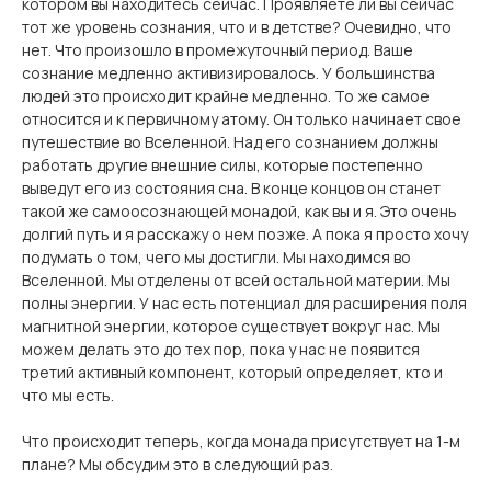
котором вы находитесь сейчас. Проявляете ли вы сейчас
тот же уровень сознания, что и в детстве? Очевидно, что
нет. Что произошло в промежуточный период. Ваше
сознание медленно активизировалось. У большинства
людей это происходит крайне медленно. То же самое
относится и к первичному атому. Он только начинает свое
путешествие во Вселенной. Над его сознанием должны
работать другие внешние силы, которые постепенно
выведут его из состояния сна. В конце концов он станет
такой же самоосознающей монадой, как вы и я. Это очень
долгий путь и я расскажу о нем позже. А пока я просто хочу
подумать о том, чего мы достигли. Мы находимся во
Вселенной. Мы отделены от всей остальной материи. Мы
полны энергии. У нас есть потенциал для расширения поля
магнитной энергии, которое существует вокруг нас. Мы
можем делать это до тех пор, пока у нас не появится
третий активный компонент, который определяет, кто и
что мы есть.
Что происходит теперь, когда монада присутствует на 1-м
плане? Мы обсудим это в следующий раз.