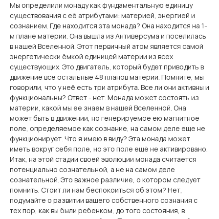
Мы определили монаду как фундаментальную единицу
существования с её атрибутами: материей, энергией и
сознанием. Где находится эта монада? Она находится на 1-
м плане материи. Она вышла из Антиверсума и поселилась
в нашей Вселенной. Этот первичный атом является самой
энергетически ёмкой единицей материи из всех
существующих. Это двигатель, который будет приводить в
движение все остальные 48 планов материи. Помните, мы
говорили, что у неё есть три атрибута. Все ли они активны и
функциональны? Ответ - нет. Монада может состоять из
материи, какой мы ее знаем в нашей Вселенной. Она
может быть в движении, но генерируемое ею магнитное
поле, определяемое как сознание, на самом деле еще не
функционирует. Что я имею в виду? Эта монада может
иметь вокруг себя поле, но это поле ещё не активировано.
Итак, на этой стадии своей эволюции монада считается
потенциально сознательной, а не на самом деле
сознательной. Это важное различие, о котором следует
помнить. Стоит ли нам беспокоиться об этом? Нет,
подумайте о развитии вашего собственного сознания с
тех пор, как вы были ребенком, до того состояния, в