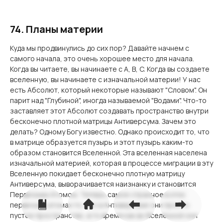
74. Планы материи
Куда мы продвинулись до сих пор? Давайте начнем с
самого начала, это очень хорошее место для начала.
Когда вы читаете, вы начинаете с A, B, C. Когда вы создаете
вселенную, вы начинаете с изначальной материи! У нас
есть Абсолют, который некоторые называют "Словом". Он
парит над "Глубиной", иногда называемой "Водами". Что-то
заставляет этот Абсолют создавать пространство внутри
бесконечно плотной матрицы Антиверсума. Зачем это
делать? Одному Богу известно. Однако происходит то, что
в матрице образуется пузырь и этот пузырь каким-то
образом становится Вселенной. Эта вселенная населена
изначальной материей, которая в процессе миграции в эту
Вселенную покидает бесконечно плотную матрицу
Антиверсума, выворачивается наизнанку и становится
Первичным Атомом. Теперь самое странное в этих
первичных атомах то, что в Антиверсуме они просто
пустое пространство, в то время как во Вселенной они