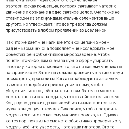
эзотерическая концепция, которая связывает материю,
движение и сознание в одно связное целое. Она также не
ставит один из этих фундаментальных элементов выше
другого, но утверждает, что все три всегда должны
присутствовать в любом проявлении во Вселенной.
Так что же дает мне наличие этой концепции в моем
заднем кармане? Она позволяет мне исследовать мое
объективное и субъективное мировоззрение. Чтобы
понять что-либо, вам сначала нужно сформулировать
гипотезу, которая описывает то, что по вашему мнению вы
воспринимаете. Затем вы должны проверить эту гипотезу и
посмотреть, правы ли вы. Когда вы наблюдаете за стулом,
вы можете подойти и прикоснуться к нему, чтобы
убедиться, что он действительно там. Затем вы можете
сесть на него и подтвердить, что это действительно стул.
Когда дело доходит до ваших субъективных гипотез, вам
нужна концепция, такая как Гилозоика, чтобы построить
модель того, что по вашему мнению происходит. Однако
до тех пор, пока вы не сможете объективно проверить эту
модель, всё, что у вас есть, - это ваша гипотеза. Это то,