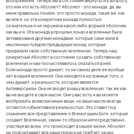
воображения. Теперь мы в состоянии вернуться к вопросу,
кто или что есть Абсолют? Абсолют - это монада, да, вы
меня правильно поняли, это просто монада, такая же, как
вы или я, но эта конкретная монада полностью
сознательна и не окружена какой-либо формой оболочек,
как вы и я. Эта монада в прошлых эонах и вселенных была
активирована другими монадами, которые сами жили в
мысленных пузырях предыдущих монад, которые
придумали свою собственную вселенную. Теперь наш
конкретный Абсолют в состоянии создать собственную
вселенную и нам посчастливилось оказаться в ней.
Если монада просто думает, то на самом деле ее вообще
нет в нашей вселенной. Она находится на границе того, о
чем думает, и реальности, которая является
Антиверсумом. Она не входит в нашу вселенную, так же как
вы не входите в свои мысли. Они у вас есть и вы можете
воображать всевозможные вещи, но ваши мысли всегда
остаются субъективной реальностью. Это ставит под
сомнение все представление о Всемогущем Боге, который
создает Вселенную, каким-то образом непосредственно
участвуя во всем, что происходит в нашей жизни. Абсолют
не подсчитывает все наши грехи и не требует за них