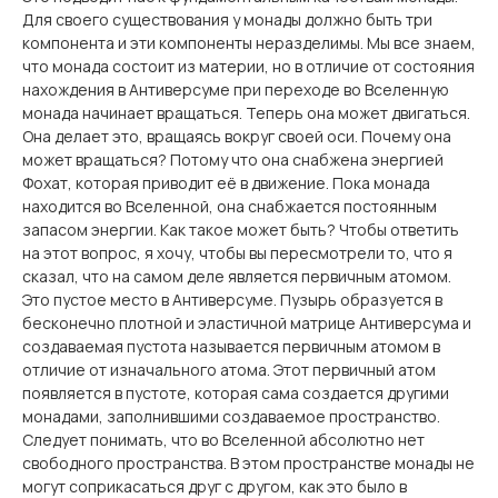
Для своего существования у монады должно быть три
компонента и эти компоненты неразделимы. Мы все знаем,
что монада состоит из материи, но в отличие от состояния
нахождения в Антиверсуме при переходе во Вселенную
монада начинает вращаться. Теперь она может двигаться.
Она делает это, вращаясь вокруг своей оси. Почему она
может вращаться? Потому что она снабжена энергией
Фохат, которая приводит её в движение. Пока монада
находится во Вселенной, она снабжается постоянным
запасом энергии. Как такое может быть? Чтобы ответить
на этот вопрос, я хочу, чтобы вы пересмотрели то, что я
сказал, что на самом деле является первичным атомом.
Это пустое место в Антиверсуме. Пузырь образуется в
бесконечно плотной и эластичной матрице Антиверсума и
создаваемая пустота называется первичным атомом в
отличие от изначального атома. Этот первичный атом
появляется в пустоте, которая сама создается другими
монадами, заполнившими создаваемое пространство.
Следует понимать, что во Вселенной абсолютно нет
свободного пространства. В этом пространстве монады не
могут соприкасаться друг с другом, как это было в