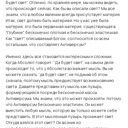
будет свет”. Отлично, по крайней мере, мы можем видеть,
что происходит сейчас. Как бы вы описали свет? Мы все
знаем, что в любом явлении всегда присутствует материя.
Итак, свет должен быть материей. Но у нас уже была
материя, это была первичная материя, существующая в
"Глубине", бесконечно плотная и бесконечно эластичная.
Как "свет", описываемый Богом, соотносится со всем
остальным, что составляет Антиверсум?
Именно здесь все становится интересным и сложным.
Когда Абсолют говорит: “Да будет свет”, на самом деле
происходит то, что у Абсолюта возникает мысль. Вы не
можете сказать “да будет свет”, не подумав об этом
сначала, поэтому мысль предшествует возникновению
света. Давайте представим эту мысль как пузырь,
формирующийся посреди бесконечной массы
Антиверсума. Мы знаем, что это может произойти, потому
что Антиверсум бесконечно эластичен. Он может
вместить любую мысль, которую вы только можете себе
представить. В этот мысленный пузырь проникает свет.
Откуда взялся этот свет? Он возник из