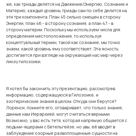
же, как триады делятся на Движение/Энергию, Сознание и
Материю, каждый уровень триады сам по себе делится на
эти три компонента. План 45 сильно смещен в сторону
Энергии, план 46 - в сторону сознания, а план 47 - в
сторону материи. Поскольку мы используем числа для
определения местоположения, то используя
концептуальный термин, такой как сознание, мы точно
знаем, какой уровень ему соответствует. Эта ясность
достигается при взгляде на окружающий нас мир через
линзу гилозоики.
Я хотел бы закончить эту презентацию, рассмотрев
информацию, содержащуюся в Гилозоике, и
эзотерические знания в целом. Откуда они берутся?
Лоренси, помните его, оговаривает, что только знания,
данные нам Иерархией, могут считаться верными.
Возможно, у вас есть тетя, которая напрямую общается с
людьми-ящерами с Бетельгейзе, но увы, её вводят в
заблуждение озорные развоплощенные сущности на