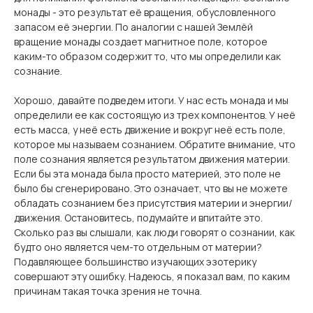
монады - это результат её вращения, обусловленного
запасом её энергии. По аналогии с нашей Землёй
вращение монады создает магнитное поле, которое
каким-то образом содержит то, что мы определили как
сознание.
Хорошо, давайте подведем итоги. У нас есть монада и мы
определили ее как состоящую из трех компонентов. У неё
есть масса, у неё есть движение и вокруг неё есть поле,
которое мы называем сознанием. Обратите внимание, что
поле сознания является результатом движения материи.
Если бы эта монада была просто материей, это поле не
было бы сгенерировано. Это означает, что вы не можете
обладать сознанием без присутствия материи и энергии/
движения. Остановитесь, подумайте и впитайте это.
Сколько раз вы слышали, как люди говорят о сознании, как
будто оно является чем-то отдельным от материи?
Подавляющее большинство изучающих эзотерику
совершают эту ошибку. Надеюсь, я показал вам, по каким
причинам такая точка зрения не точна.