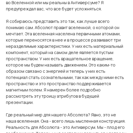
во Вселенной или мы реальны в Антиверсуме? Я
предупреждал вас, что все будет усложняться.
Я собираюсь представить это так, как лучше всего
понимаю сам. Абсолют правит вселенной, о которой он
мечтает. Эта вселенная населена первичными атомами,
которые переносятся в нее и в процессе развивают три
неразделимые характеристики. У них есть материальный
компонент, который на самом деле является пустым
пространством. У них есть вращательное вращение,
которое мы будем называть движением. Это каким-то
образом связано с энергией и теперь у них есть
потенциал стать сознательными, так как между ними есть
пространство и это пространство поддерживается
магнитным полем. Я намерен более подробно
рассмотреть эту троицу атрибутов в будущей
презентации.
Где реальный мир для нашего Абсолюта? Явно, это не
наша вселенная. Она - всего лишь мысленная конструкция.
Реальность для Абсолюта - это Антиверсум. Мы - плод его