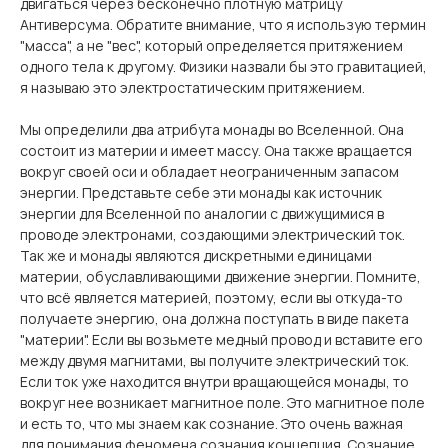
двигаться через бесконечно плотную матрицу
Антиверсума. Обратите внимание, что я использую термин
"масса", а не "вес", который определяется притяжением
одного тела к другому. Физики назвали бы это гравитацией,
я называю это электростатическим притяжением.
Мы определили два атрибута монады во Вселенной. Она
состоит из материи и имеет массу. Она также вращается
вокруг своей оси и обладает неограниченным запасом
энергии. Представьте себе эти монады как источник
энергии для Вселенной по аналогии с движущимися в
проводе электронами, создающими электрический ток.
Так же и монады являются дискретными единицами
материи, обуславливающими движение энергии. Помните,
что всё является материей, поэтому, если вы откуда-то
получаете энергию, она должна поступать в виде пакета
"материи". Если вы возьмете медный провод и вставите его
между двумя магнитами, вы получите электрический ток.
Если ток уже находится внутри вращающейся монады, то
вокруг нее возникает магнитное поле. Это магнитное поле
и есть то, что мы знаем как сознание. Это очень важная
для понимания феномена сознания концепция. Сознание