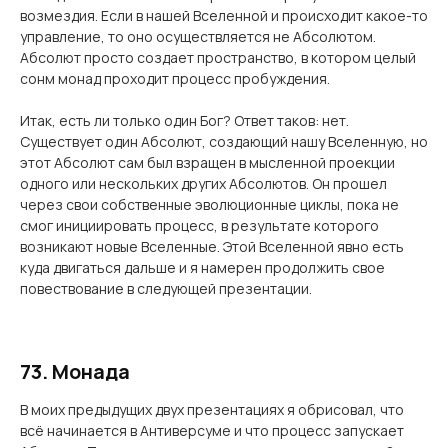
возмездия. Если в нашей Вселенной и происходит какое-то
управление, то оно осуществляется не Абсолютом.
Абсолют просто создает пространство, в котором целый
сонм монад проходит процесс пробуждения.
Итак, есть ли только один Бог? Ответ таков: нет.
Существует один Абсолют, создающий нашу Вселенную, но
этот Абсолют сам был взращен в мысленной проекции
одного или нескольких других Абсолютов. Он прошел
через свои собственные эволюционные циклы, пока не
смог инициировать процесс, в результате которого
возникают новые Вселенные. Этой Вселенной явно есть
куда двигаться дальше и я намерен продолжить свое
повествование в следующей презентации.
73. Монада
В моих предыдущих двух презентациях я обрисовал, что
всё начинается в Антиверсуме и что процесс запускает