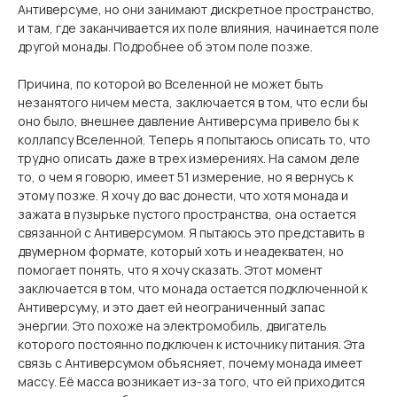
Антиверсуме, но они занимают дискретное пространство,
и там, где заканчивается их поле влияния, начинается поле
другой монады. Подробнее об этом поле позже.
Причина, по которой во Вселенной не может быть
незанятого ничем места, заключается в том, что если бы
оно было, внешнее давление Антиверсума привело бы к
коллапсу Вселенной. Теперь я попытаюсь описать то, что
трудно описать даже в трех измерениях. На самом деле
то, о чем я говорю, имеет 51 измерение, но я вернусь к
этому позже. Я хочу до вас донести, что хотя монада и
зажата в пузырьке пустого пространства, она остается
связанной с Антиверсумом. Я пытаюсь это представить в
двумерном формате, который хоть и неадекватен, но
помогает понять, что я хочу сказать. Этот момент
заключается в том, что монада остается подключенной к
Антиверсуму, и это дает ей неограниченный запас
энергии. Это похоже на электромобиль, двигатель
которого постоянно подключен к источнику питания. Эта
связь с Антиверсумом объясняет, почему монада имеет
массу. Её масса возникает из-за того, что ей приходится