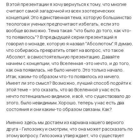
В этой презентации я хочу вернуться к тому, что многие
считают самой загадочной из всех эзотерических
концепций. Это единственная тема, которую большинство
теологов и ученых предпочитают избегать, если это
вообще возможно. Тема такая: "что было до того, как что-
то появилось"? В предыдущей серии презентаций я
говорил о монаде, которую я назвал "Абсолютом". Я думаю,
что собираюсь превратить ответ на вопрос, что такое
Абсолют, в самостоятельную презентацию. Давайте
начнем с концепции, что Вселенная -это нечто, и до того,
как она появилась, не было ничего. Это только начало.
Итак, каким-то образом что-то появилось из ничего.
Имеет ли это смысл? Возможно, лучший способ подойти к
этой теме – это сказать, что во Вселенной у нас есть
нечто потенциально видимое, и всё, что существовало до
этого, было невидимым. Хорошо, теперь у нас есть два
состояния и они каким-то образом связаны. Как?
Именно здесь мы достаем из кармана нашего верного
друга - Гилозоику и смотрим, что она может рассказать по
этому вопросу. Гилозоика утверждает, что существует