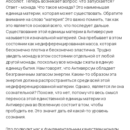
Абсолют. Теперь возникает вопрос: что запускается?
Ответ - монада. Что такое монада? Это наименьшая
единица материи, которая может существовать. Обратите
внимание на слово "материя". Это важно помнить, так как
это является основой всего, что последует дальше.
Существование этой единицы материи в Антиверсуме
называется изначальной материей. Она пребывает в этом
состоянии как недифференцированная масса, которая
бесконечно плотна и бесконечно эластична. Трудно
увидеть монаду в этом состоянии отдельной от любой
другой монады, поскольку все монады сжаты в единую
единицу бытия. Нам говорят, что Антиверсум обладает
безграничным запасом энергии. Каким-то образом эта
энергия должна распространяться среди всей этой
недифференцированной материи. Однако, является ли она
сознательной? Похоже, что нет, потому что весь смысл
переноса этой единственной единицы материи из
Антиверсума во Вселенную состоит в том, чтобы
пробудить ее. Это значит дать ей какой-то уровень
сознания.
Это подводит нас к фундаментальным качествам монады.