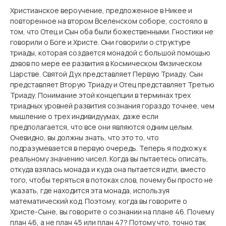
Христианское вероучение, предложенное в Никее и
повторенное на втором Вселенском соборе, состояло в
том, что Отец и Сын оба были божественными. Гностики не
говорили о Боге и Христе. Они говорили о структуре
триады, которая создается монадой с большой помощью
дэвов по мере ее развития в Космическом Физическом
Царстве. Святой Дух представляет Первую Триаду, Сын
представляет Вторую Триаду и Отец представляет Третью
Триаду. Понимание этой концепции в терминах трех
триадных уровней развития сознания гораздо точнее, чем
мышление о трех индивидуумах, даже если
предполагается, что все они являются одним целым.
Очевидно, вы должны знать, что это то, что
подразумевается в первую очередь. Теперь я подхожу к
реальному значению чисел. Когда вы пытаетесь описать,
откуда взялась монада и куда она пытается идти, вместо
того, чтобы теряться в потоках слов, почему бы просто не
указать, где находится эта монада, используя
математический код. Поэтому, когда вы говорите о
Христе-Сыне, вы говорите о сознании на плане 46. Почему
план 46, а не план 45 или план 47? Потому что, точно так