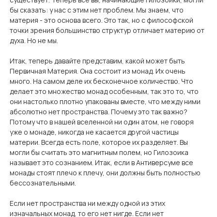
бы сказать: у нас с этим нет проблем. Мы знаем, что
материя - это основа всего. Это так, но с философской
точки зрения большинство структур отличает материю от
духа. Но не мы.
Итак, теперь давайте представим, какой может быть
Первичная Материя. Она состоит из монад. Их очень
много. На самом деле их бесконечное количество. Что
делает это множество монад особенным, так это то, что
они настолько плотно упакованы вместе, что между ними
абсолютно нет пространства. Почему это так важно?
Потому что в нашей вселенной ни один атом, не говоря
уже о монаде, никогда не касается другой частицы
материи. Всегда есть поле, которое их разделяет. Вы
могли бы считать это магнитным полем, но Гилозоика
называет это сознанием. Итак, если в Антиверсуме все
монады стоят плечо к плечу, они должны быть полностью
бессознательными.
Если нет пространства ни между одной из этих
изначальных монад, то его нет нигде. Если нет