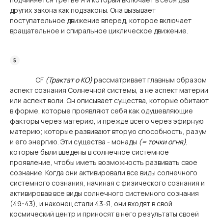
других закона как подзаконы. Она вызывает
поступательное движение вперед, которое включает
вращательное и спиральное циклическое движение.
CF
(Трактат о КО)
рассматривает главным образом
аспект сознания Солнечной системы, а не аспект материи
или аспект воли. Он описывает существа, которые обитают
в форме, которые проявляют себя как одушевляющие
факторы через материю, и прежде всего через эфирную
материю; которые развивают вторую способность, разум
и его энергию. Эти существа - монады
(= точки огня)
,
которые были введены в солнечное системное
проявление, чтобы иметь возможность развивать свое
сознание. Когда они активировали все виды солнечного
системного сознания, начиная с физического сознания и
активировав все виды солнечного системного сознания
(49-43), и наконец стали 43-Я, они входят в свой
космический центр и приносят в него результаты своей