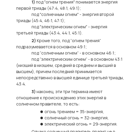
1)
под "огнем трения" понимается энергия
первой триады (47:4, 48:1, 49:1);
под "солнечным огнем" - энергия второй
триады (45:4, 46:1, 47:1);
под "электрическим огнем" - энергия
третьей триады (43:4, 44:1, 45:1).
2)
Кроме того, под “огнем трения”
подразумевается в основном 49:1;
под “солнечным огнем” - в основном 46:1;
под “электрическим огнем” - в основном 43:1
(низший в низшем, средний в среднем и высший в
высшем), причем последний принимается
непосредственно в высшей единице третьей триады,
43:4.
3)
наконец, эти три термина имеют
отношение к происхождению этих энергий в
солнечном правителе, то есть:
⏺ огонь трением = 35-энергия,
⏺ солнечный огонь = 32-энергия,
⏺ электрический огонь = 29-энергия.
Однако солнечный правитель правит не в