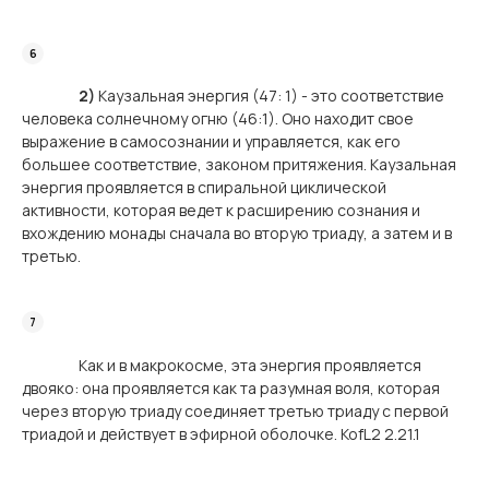
2)
Каузальная энергия (47: 1) - это соответствие
человека солнечному огню (46:1). Оно находит свое
выражение в самосознании и управляется, как его
большее соответствие, законом притяжения. Каузальная
энергия проявляется в спиральной циклической
активности, которая ведет к расширению сознания и
вхождению монады сначала во вторую триаду, а затем и в
третью.
Как и в макрокосме, эта энергия проявляется
двояко: она проявляется как та разумная воля, которая
через вторую триаду соединяет третью триаду с первой
триадой и действует в эфирной оболочке. KofL2 2.21.1