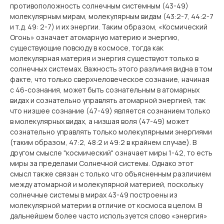
противоположность солнечным системным (43-49)
молекулярным мирам, молекулярным видам (43:2-7, 44:2-7
и т.д. 49: 2-7) и их энергии. Таким образом, «Космический
Огонь» означает атомарную материю и энергию,
существующие повсюду в космосе, тогда как
молекулярная материя и энергия существуют только в
солнечных системах. Важность этого различия видна в том
факте, что только сверхчеловеческое сознание, начиная
с 46-сознания, может быть сознательным в атомарных
видах и сознательно управлять атомарной энергией, так
что низшее сознание (47-49) является сознанием только
в молекулярных видах, а низшая воля (47-49) может
сознательно управлять только молекулярными энергиями
(таким образом, 47:2, 48:2 и 49:2 в крайнем случае). В
другом смысле "космический" означает миры 1-42, то есть
миры за пределами Солнечной системы. Однако этот
смысл также связан с только что объясненным различием
между атомарной и молекулярной материей, поскольку
солнечные системы в мирах 43-49 построены из
молекулярной материи в отличие от космоса в целом. В
дальнейшем более часто используется слово «энергия»