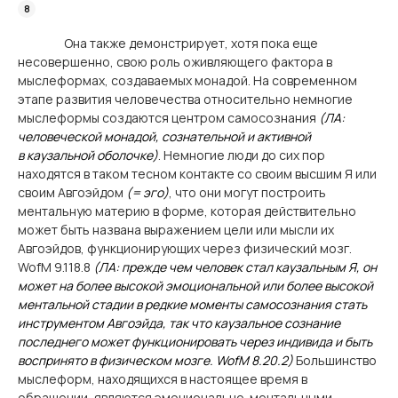
Она также демонстрирует, хотя пока еще
несовершенно, свою роль оживляющего фактора в
мыслеформах, создаваемых монадой. На современном
этапе развития человечества относительно немногие
мыслеформы создаются центром самосознания
(ЛА:
человеческой монадой, сознательной и активной
в каузальной оболочке)
. Немногие люди до сих пор
находятся в таком тесном контакте со своим высшим Я или
своим Авгоэйдом
(= эго)
, что они могут построить
ментальную материю в форме, которая действительно
может быть названа выражением цели или мысли их
Авгоэйдов, функционирующих через физический мозг.
WofM 9.118.8
(ЛА: прежде чем человек стал каузальным Я, он
может на более высокой эмоциональной или более высокой
ментальной стадии в редкие моменты самосознания стать
инструментом Авгоэйда, так что каузальное сознание
последнего может функционировать через индивида и быть
воспринято в физическом мозге. WofM 8.20.2)
Большинство
мыслеформ, находящихся в настоящее время в
обращении, являются эмоционально-ментальными