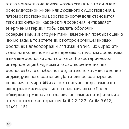
этого момента о человеке можно сказать, что он имеет
основу духовной жизни или духовного существования. В
пятом естественном царстве энергия воли становится
такой же сильной, как энергия сознания, и управляет
энергией материи, чтобы сделать оболочки
совершенными инструментами намерения пребывающей в
них монады. В той степени, в которой функции низших
оболочек целесообразны для жизни в высших мирах, эти
функции в конечном итоге передаются высшим оболочкам,
а низшие оболочки растворяются. В экзотерической
интерпретации буддизма это растворение низших
оболочек было ошибочно представлено как уничтожение
индивидуального сознания. Дальнейшее расширение
сознания от мира-46 и далее, конечно, подразумевает
вхождение индивидуального сознания во все более
обширные групповые сознания, но самоидентификация в
этом процессе не теряется. KofL2 2.22.3; WofM 9.6.12,
9.149.1, 11.5.1