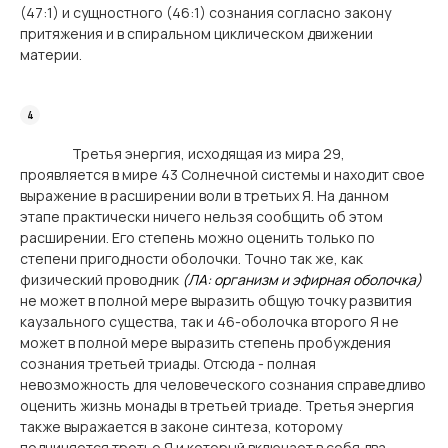
(47:1) и сущностного (46:1) сознания согласно закону
притяжения и в спиральном циклическом движении
материи.
Третья энергия, исходящая из мира 29,
проявляется в мире 43 Солнечной системы и находит свое
выражение в расширении воли в третьих Я. На данном
этапе практически ничего нельзя сообщить об этом
расширении. Его степень можно оценить только по
степени пригодности оболочки. Точно так же, как
физический проводник
(ЛА: организм и эфирная оболочка)
не может в полной мере выразить общую точку развития
каузального существа, так и 46-оболочка второго Я не
может в полной мере выразить степень пробуждения
сознания третьей триады. Отсюда - полная
невозможность для человеческого сознания справедливо
оценить жизнь монады в третьей триаде. Третья энергия
также выражается в законе синтеза, которому
подчиняется третье Я и который включает в себя два