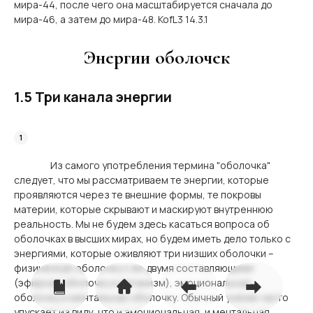
мира-44, после чего она масштабируется сначала до
мира-46, а затем до мира-48. KofL3 14.3.1
Энергии оболочек
1.5 Три канала энергии
Из самого употребления термина "оболочка"
следует, что мы рассматриваем те энергии, которые
проявляются через те внешние формы, те покровы
материи, которые скрывают и маскируют внутреннюю
реальность. Мы не будем здесь касаться вопроса об
оболочках в высших мирах, но будем иметь дело только с
энергиями, которые оживляют три низших оболочки –
физическую оболочку с ее двумя составляющими
(эфирную оболочку и организм), эмоциональную
оболочку и ментальную оболочку. Обычный ученик часто
упускает из виду, что и эмоциональная, и ментальная