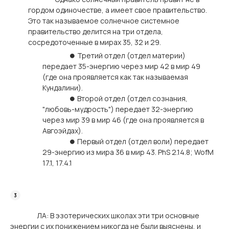
гордом одиночестве, а имеет свое правительство.
Это так называемое солнечное системное
правительство делится на три отдела,
сосредоточенные в мирах 35, 32 и 29.
⏺ Третий отдел (отдел материи)
передает 35-энергию через мир 42 в мир 49
(где она проявляется как так называемая
Кундалини).
⏺ Второй отдел (отдел сознания,
"любовь-мудрость") передает 32-энергию
через мир 39 в мир 46 (где она проявляется в
Авгоэйдах).
⏺ Первый отдел (отдел воли) передает
29-энергию из мира 36 в мир 43. PhS 2.14.8; WofM
17.1, 17.4.1
ЛА: В эзотерических школах эти три основные
энергии с их понижением никогда не были выяснены, и