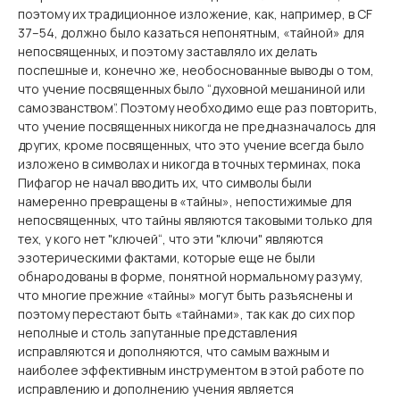
поэтому их традиционное изложение, как, например, в CF
37–54, должно было казаться непонятным, «тайной» для
непосвященных, и поэтому заставляло их делать
поспешные и, конечно же, необоснованные выводы о том,
что учение посвященных было “духовной мешаниной или
самозванством”. Поэтому необходимо еще раз повторить,
что учение посвященных никогда не предназначалось для
других, кроме посвященных, что это учение всегда было
изложено в символах и никогда в точных терминах, пока
Пифагор не начал вводить их, что символы были
намеренно превращены в «тайны», непостижимые для
непосвященных, что тайны являются таковыми только для
тех, у кого нет "ключей“, что эти "ключи" являются
эзотерическими фактами, которые еще не были
обнародованы в форме, понятной нормальному разуму,
что многие прежние «тайны» могут быть разъяснены и
поэтому перестают быть «тайнами», так как до сих пор
неполные и столь запутанные представления
исправляются и дополняются, что самым важным и
наиболее эффективным инструментом в этой работе по
исправлению и дополнению учения является