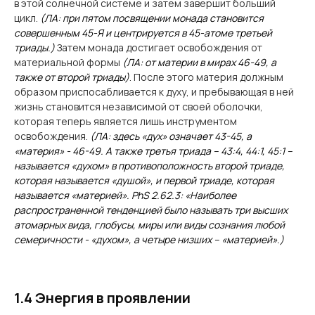
в этой солнечной системе и затем завершит больший
цикл.
(ЛА: при пятом посвящении монада становится
совершенным 45-Я и центрируется в 45-атоме третьей
триады.)
Затем монада достигает освобождения от
материальной формы
(ЛА: от материи в мирах 46-49, а
также от второй триады)
. После этого материя должным
образом приспосабливается к духу, и пребывающая в ней
жизнь становится независимой от своей оболочки,
которая теперь является лишь инструментом
освобождения.
(ЛА: здесь «дух» означает 43-45, а
«материя» - 46-49. А также третья триада – 43:4, 44:1, 45:1 –
называется «духом» в противоположность второй триаде,
которая называется «душой», и первой триаде, которая
называется «материей». PhS 2.62.3: «Наиболее
распространенной тенденцией было называть три высших
атомарных вида, глобусы, миры или виды сознания любой
семеричности - «духом», а четыре низших – «материей».)
1.4 Энергия в проявлении