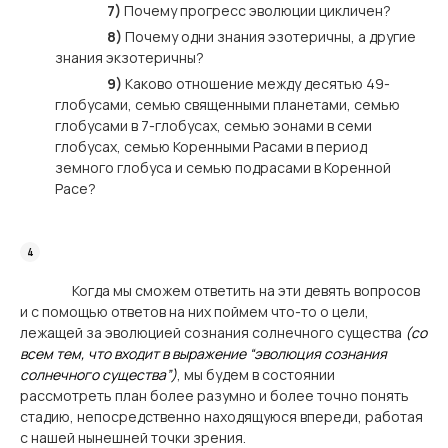
7)
Почему прогресс эволюции цикличен?
8)
Почему одни знания эзотеричны, а другие
знания экзотеричны?
9)
Каково отношение между десятью 49-
глобусами, семью священными планетами, семью
глобусами в 7-глобусах, семью эонами в семи
глобусах, семью Коренными Расами в период
земного глобуса и семью подрасами в Коренной
Расе?
Когда мы сможем ответить на эти девять вопросов
и с помощью ответов на них поймем что-то о цели,
лежащей за эволюцией сознания солнечного существа
(со
всем тем, что входит в выражение “эволюция сознания
солнечного существа”)
, мы будем в состоянии
рассмотреть план более разумно и более точно понять
стадию, непосредственно находящуюся впереди, работая
с нашей нынешней точки зрения.