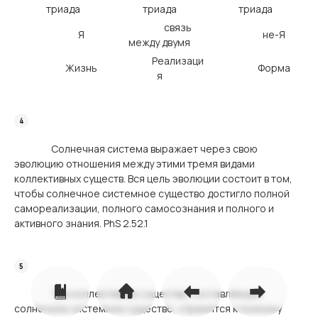
триада
триада
триада
связь
Я
не-Я
между двумя
Реализаци
Жизнь
Форма
я
Солнечная система выражает через свою
эволюцию отношения между этими тремя видами
коллективных существ. Вся цель эволюции состоит в том,
чтобы солнечное системное существо достигло полной
самореализации, полного самосознания и полного и
активного знания. PhS 2.52.1
Три коллективных существа, составляющих
солнечное системное существо, стремятся к полному