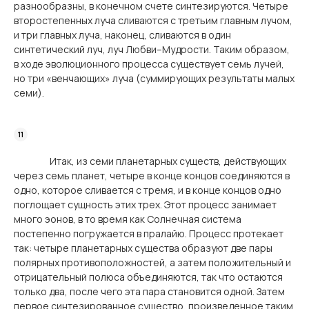
разнообразны, в конечном счете синтезируются. Четыре
второстепенных луча сливаются с третьим главным лучом,
и три главных луча, наконец, сливаются в один
синтетический луч, луч Любви–Мудрости. Таким образом,
в ходе эволюционного процесса существует семь лучей,
но три «венчающих» луча (суммирующих результаты малых
семи).
Итак, из семи планетарных существ, действующих
через семь планет, четыре в конце концов соединяются в
одно, которое сливается с тремя, и в конце концов одно
поглощает сущность этих трех. Этот процесс занимает
много эонов, в то время как Солнечная система
постепенно погружается в пралайю. Процесс протекает
так: четыре планетарных существа образуют две пары
полярных противоположностей, а затем положительный и
отрицательный полюса объединяются, так что остаются
только два, после чего эта пара становится одной. Затем
первое синтезированное существо, произведенное таким