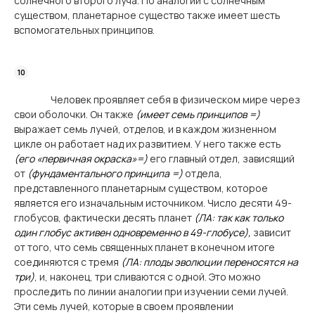
солнечного второго луча. По аналогии с солнечным
существом, планетарное существо также имеет шесть
вспомогательных принципов.
Человек проявляет себя в физическом мире через
свои оболочки. Он также
(имеет семь принципов =)
выражает семь лучей, отделов, и в каждом жизненном
цикле он работает над их развитием. У него также есть
(его «первичная окраска»=)
его главный отдел, зависящий
от
(фундаментального принципа =)
отдела,
представленного планетарным существом, которое
является его изначальным источником. Число десяти 49-
глобусов, фактически десять планет
(ЛА: так как только
один глобус активен одновременно в 49-глобусе),
зависит
от того, что семь священных планет в конечном итоге
соединяются с тремя
(ЛА: плоды эволюции переносятся на
три)
, и, наконец, три сливаются с одной. Это можно
проследить по линии аналогии при изучении семи лучей.
Эти семь лучей, которые в своем проявлении