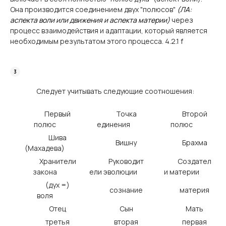
Она производится соединением двух "полюсов"
(ЛА:
аспекта воли или движения и аспекта материи)
через
процесс взаимодействия и адаптации, который является
необходимым результатом этого процесса. 4.2.1 f
Следует учитывать следующие соотношения:
Первый
Точка
Второй
полюс
единения
полюс
Шива
Вишну
Брахма
(Махадева)
Хранители
Руководит
Создател
закона
ели эволюции
и материи
(дух =)
сознание
материя
воля
Отец
Сын
Мать
третья
вторая
первая