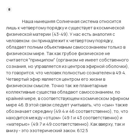
Наша нынешняя Солнечная система относится
лишь к четвертому порядку и существует в космической
физической материи (43-49). У нас есть аналогия с
человеком: он принадлежит к четвертому порядку,
обладает полным объективным самосознанием только в
физическом мире. Так как грубое физическое не
считается "принципом" (организм не имеет собственного
сознания, но управляется из центров эфирной оболочки),
то говорится, что человек полностью сознателен в 49:4.
Четвертый эфир является центром его жизни в
физическом смысле. Точно так же планетарные
коллективные существа обладают самосознанием, по
крайней мере, в соответствующем космическом эфирном
мире 46. В этой связи следует учитывать, что «сын» также
обозначает середину (49:4 и 46 соответственно), то, что
находится между «отцом» (49:1 и 43 соответственно) и
«матерью» (49:7 и 49 соответственно). Как вверху, так и
внизу - это эзотерический закон. 6.12.5