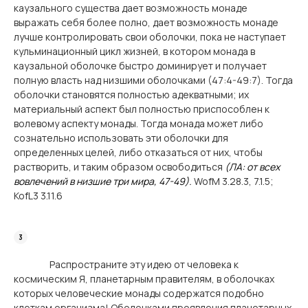
каузального существа дает возможность монаде
выражать себя более полно, дает возможность монаде
лучше контролировать свои оболочки, пока не наступает
кульминационный цикл жизней, в котором монада в
каузальной оболочке быстро доминирует и получает
полную власть над низшими оболочками (47:4-49:7). Тогда
оболочки становятся полностью адекватными; их
материальный аспект был полностью приспособлен к
волевому аспекту монады. Тогда монада может либо
сознательно использовать эти оболочки для
определенных целей, либо отказаться от них, чтобы
растворить, и таким образом освободиться
(ЛА: от всех
вовлечений в низшие три мира, 47-49).
WofM 3.28.3, 7.1.5;
KofL3 3.11.6
Распространите эту идею от человека к
космическим Я, планетарным правителям, в оболочках
которых человеческие монады содержатся подобно
клеткам организма! Оболочками проявления планетарных