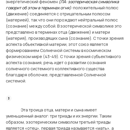
энергетический феномен
(ЛА: эзотерическая символика
говорит об этом в терминах огня):
положительный полюс
(движение) соединяется с отрицательным полюсом
(материей), так что они порождают нейтральный полюс
(сознание) между собой. В эзотерической символике это
представлено в терминах отца (движение) и матери
(материя), производящих сына (сознание). С точки зрения
аспекта объективной материи, этот союз является
формированием Солнечной системы в космическом
физическом мире (43-49). С точки зрения субъективного
аспекта сознания, речь идет о развитии сознания
солнечного системного коллективного существа
благодаря оболочке, представленной Солнечной
системой.
Эта троица отца, матери и сына имеет
уменьшенный аналог: три триады и их энергии. Таким
образом, эзотерическим символом третьей триады
является «отец», первая триада называется «мать», а