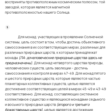
восприняты противоположным космическим полюсом, той
звездой, которая является магнитной
противоположностью нашего Солнца.
Для монад, участвующих в проявлении Солнечной
системы, цель состоит в том, чтобы достичь объективного
самосознания в их соответствующих мирах, различных для
различных природных царств, к которым принадлежат
монады
(ЛА: дочеловеческие природные царства здесь не
предназначены).
Для монад четвертого царства природы,
человеческих существ, цель эволюции - достичь
самосознания и контроля в мирах 47-49. Для монад пятого
и шестого природных царств, которые являются частью
планетарных коллективных существ, целью является
достижение соответствующих целей в мирах 45-49 и 43-49
соответственно. Для монад, составляющих системное
коллективное существо и являющихся монадами седьмого
и восьмого природных царств
(второго и третьего
божественных царств),
целью является достижение