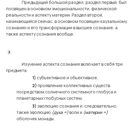
Предыдущий большой раздел, раздел первый, был
посвящен в основном эмоциональности, физической
реальности и аспекту материи. Раздел второй,
начинающийся сейчас, в основном посвящен каузальному
сознанию и его трансформации в высшее сознание, а
также аспекту сознания вообще.
Изучение аспекта сознания включает в себя три
предмета:
1)
субъективное и объективное,
2)
проявление коллективных существ
посредством солнечного системного глобуса и
планетарных глобусных систем,
3)
эволюцию сознания и, следовательно,
также эволюцию
(духа =)
воли и
(материи =)
оболочек монады.