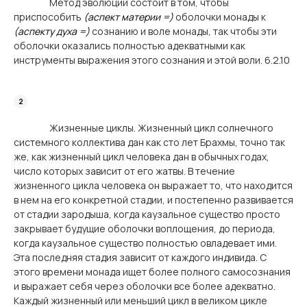
Метод эволюции состоит в том, чтобы
приспособить
(аспект материи =)
оболочки монады к
(аспекту духа =)
сознанию и воле монады, так чтобы эти
оболочки оказались полностью адекватными как
инструменты выражения этого сознания и этой воли. 6.2.10
Жизненные циклы. Жизненный цикл солнечного
системного коллектива дан как сто лет Брахмы, точно так
же, как жизненный цикл человека дан в обычных годах,
число которых зависит от его жатвы. В течение
жизненного цикла человека он выражает то, что находится
в нем на его конкретной стадии, и постепенно развивается
от стадии зародыша, когда каузальное существо просто
закрывает будущие оболочки воплощения, до периода,
когда каузальное существо полностью овладевает ими.
Эта последняя стадия зависит от каждого индивида. С
этого времени монада ищет более полного самосознания
и выражает себя через оболочки все более адекватно.
Каждый жизненный или меньший цикл в великом цикле