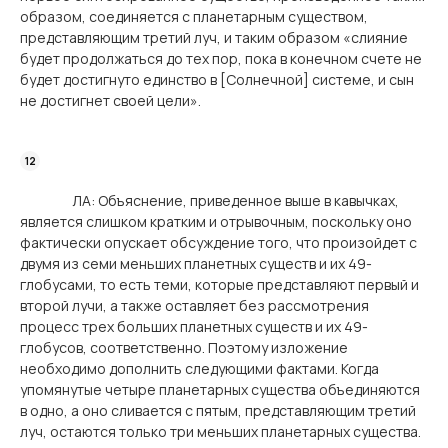
образом, соединяется с планетарным существом,
представляющим третий луч, и таким образом «слияние
будет продолжаться до тех пор, пока в конечном счете не
будет достигнуто единство в [Солнечной] системе, и сын
не достигнет своей цели».
ЛА: Объяснение, приведенное выше в кавычках,
является слишком кратким и отрывочным, поскольку оно
фактически опускает обсуждение того, что произойдет с
двумя из семи меньших планетных существ и их 49-
глобусами, то есть теми, которые представляют первый и
второй лучи, а также оставляет без рассмотрения
процесс трех больших планетных существ и их 49-
глобусов, соответственно. Поэтому изложение
необходимо дополнить следующими фактами. Когда
упомянутые четыре планетарных существа объединяются
в одно, а оно сливается с пятым, представляющим третий
луч, остаются только три меньших планетарных существа.