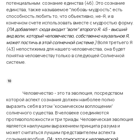
потенциальным: сознание единства (46). Это сознание
единства, также называемое "любовь-мудрость", есть
способность любить то, что объективно, не-Я, и в
конечном счете использовать вместе с мудростью форму.
(ЛА добавляет: сюда входит "воля" второго Я. 45 - высший
вид воли, который человечество, собственно каузальное Я,
может постичь в этой солнечной системе.)
Воля третьего Я
(43) непостижима для нашего человечества, она будет
понятна человечеству только в следующей Солнечной
системе.
Человечество - это та эволюция, посредством
которой аспект сознания должен наиболее полно
выразить себя в этом “космическом воплощении”
солнечного существа. В человеке соединяются
противоположности и три триады. Человеческая эволюция
является наилучшим выражением принципа разума и
может считаться лучшим представителем аспекта
сознания вообще.
ЛА: это относится к человеческой