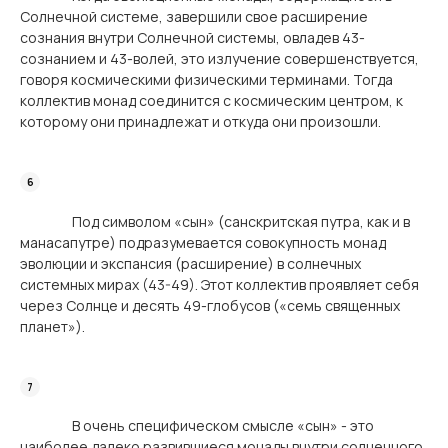
Солнечной системе, завершили свое расширение
сознания внутри Солнечной системы, овладев 43-
сознанием и 43-волей, это излучение совершенствуется,
говоря космическими физическими терминами. Тогда
коллектив монад соединится с космическим центром, к
которому они принадлежат и откуда они произошли.
Под символом «сын» (санскритская путра, как и в
манасапутре) подразумевается совокупность монад
эволюции и экспансия (расширение) в солнечных
системных мирах (43-49). Этот коллектив проявляет себя
через Солнце и десять 49-глобусов («семь священных
планет»).
В очень специфическом смысле «сын» - это
наиболее далеко развившиеся монады внутри солнечного