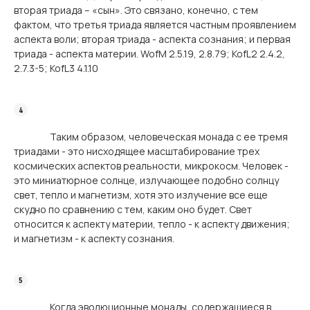
вторая триада – «сын». Это связано, конечно, с тем
фактом, что третья триада является частным проявлением
аспекта воли; вторая триада - аспекта сознания; и первая
триада - аспекта материи. WofM 2.5.19, 2.8.79; KofL2 2.4.2,
2.7.3-5; KofL3 4.1.10
Таким образом, человеческая монада с ее тремя
триадами - это нисходящее масштабирование трех
космических аспектов реальности, микрокосм. Человек -
это миниатюрное солнце, излучающее подобно солнцу
свет, тепло и магнетизм, хотя это излучение все еще
скудно по сравнению с тем, каким оно будет. Свет
относится к аспекту материи, тепло - к аспекту движения;
и магнетизм - к аспекту сознания.
Когда эволюционные монады, содержащиеся в