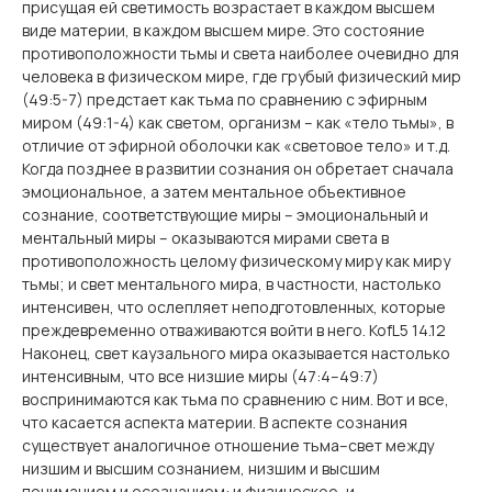
присущая ей светимость возрастает в каждом высшем
виде материи, в каждом высшем мире. Это состояние
противоположности тьмы и света наиболее очевидно для
человека в физическом мире, где грубый физический мир
(49:5-7) предстает как тьма по сравнению с эфирным
миром (49:1-4) как светом, организм – как «тело тьмы», в
отличие от эфирной оболочки как «световое тело» и т.д.
Когда позднее в развитии сознания он обретает сначала
эмоциональное, а затем ментальное объективное
сознание, соответствующие миры – эмоциональный и
ментальный миры – оказываются мирами света в
противоположность целому физическому миру как миру
тьмы; и свет ментального мира, в частности, настолько
интенсивен, что ослепляет неподготовленных, которые
преждевременно отваживаются войти в него. KofL5 14.12
Наконец, свет каузального мира оказывается настолько
интенсивным, что все низшие миры (47:4–49:7)
воспринимаются как тьма по сравнению с ним. Вот и все,
что касается аспекта материи. В аспекте сознания
существует аналогичное отношение тьма–свет между
низшим и высшим сознанием, низшим и высшим
пониманием и осознанием: и физическое, и