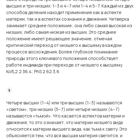
высших и три низших: 1–3 и 4–7 или 1–4 и 5–7. Каждый из двух
способов деления находит применение как в аспекте
материи, так и в аспектах сознания и движения. Четверка
занимает среднее положение; она либо самая высокая из
низших, либо самая низкая из высших. Это среднее
положение имеет решающее значение, отмечая
критический переход от низшего к высшему в каждом
процессе восхождения. Более глубокое понимание
природы этого ключевого положения способствует
работе индивида при переходе от низшего к высшему.
KofL2 2.36.4; PhS 2.62.3,6
Четыре высших (1–4) или три высших (1–3) называются
«светом», три низших (5–7) или четыре низших (4–7)
называются «тьмой». Что касается аспектов материи и
движения, то это означает, что материи низшего вида
относится к материи высшего вида, как тьма к свету. Это
объясняется тем, что вся высшая материя светится, и