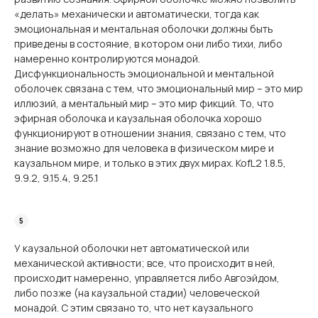
«делать» механически и автоматически, тогда как
эмоциональная и ментальная оболочки должны быть
приведены в состояние, в котором они либо тихи, либо
намеренно контролируются монадой.
Дисфункциональность эмоциональной и ментальной
оболочек связана с тем, что эмоциональный мир – это мир
иллюзий, а ментальный мир – это мир фикций. То, что
эфирная оболочка и каузальная оболочка хорошо
функционируют в отношении знания, связано с тем, что
знание возможно для человека в физическом мире и
каузальном мире, и только в этих двух мирах. KofL2 1.8.5,
9.9.2, 9.15.4, 9.25.1
У каузальной оболочки нет автоматической или
механической активности; все, что происходит в ней,
происходит намеренно, управляется либо Авгоэйдом,
либо позже (на каузальной стадии) человеческой
монадой. С этим связано то, что нет каузального