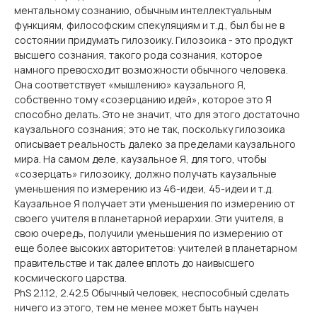
ментальному сознанию, обычным интеллектуальным
функциям, философским спекуляциям и т.д., был бы не в
состоянии придумать гилозоику. Гилозоика - это продукт
высшего сознания, такого рода сознания, которое
намного превосходит возможности обычного человека.
Она соответствует «мышлению» каузального Я,
собственно тому «созерцанию идей», которое это Я
способно делать. Это не значит, что для этого достаточно
каузального сознания; это не так, поскольку гилозоика
описывает реальность далеко за пределами каузального
мира. На самом деле, каузальное Я, для того, чтобы
«созерцать» гилозоику, должно получать каузальные
уменьшения по измерению из 46-идеи, 45-идеи и т.д.
Каузальное Я получает эти уменьшения по измерению от
своего учителя в планетарной иерархии. Эти учителя, в
свою очередь, получили уменьшения по измерению от
еще более высоких авторитетов: учителей в планетарном
правительстве и так далее вплоть до наивысшего
космического царства.
PhS 2.1.12, 2.42.5 Обычный человек, неспособный сделать
ничего из этого, тем не менее может быть научен