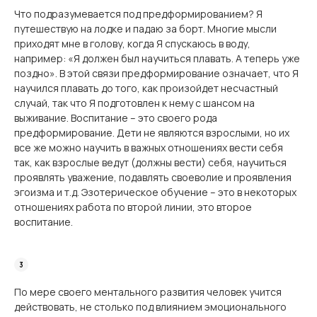
Что подразумевается под предформированием? Я
путешествую на лодке и падаю за борт. Многие мысли
приходят мне в голову, когда Я спускаюсь в воду,
например: «Я должен был научиться плавать. А теперь уже
поздно». В этой связи предформирование означает, что Я
научился плавать до того, как произойдет несчастный
случай, так что Я подготовлен к нему с шансом на
выживание. Воспитание – это своего рода
предформирование. Дети не являются взрослыми, но их
все же можно научить в важных отношениях вести себя
так, как взрослые ведут (должны вести) себя, научиться
проявлять уважение, подавлять своеволие и проявления
эгоизма и т.д. Эзотерическое обучение – это в некоторых
отношениях работа по второй линии, это второе
воспитание.
По мере своего ментального развития человек учится
действовать, не столько под влиянием эмоционального