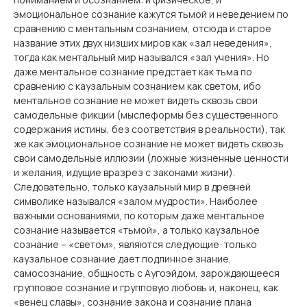
эмоциональное сознание кажутся тьмой и неведением по
сравнению с ментальным сознанием, отсюда и старое
название этих двух низших миров как «зал неведения»,
тогда как ментальный мир назывался «зал учения». Но
даже ментальное сознание предстает как тьма по
сравнению с каузальным сознанием как светом, ибо
ментальное сознание не может видеть сквозь свои
самодельные фикции (мыслеформы без существенного
содержания истины, без соответствия в реальности), так
же как эмоциональное сознание не может видеть сквозь
свои самодельные иллюзии (ложные жизненные ценности
и желания, идущие вразрез с законами жизни).
Следовательно, только каузальный мир в древней
символике назывался «залом мудрости». Наиболее
важными основаниями, по которым даже ментальное
сознание называется «тьмой», а только каузальное
сознание – «светом», являются следующие: только
каузальное сознание дает подлинное знание,
самосознание, общность с Aугоэйдом, зарождающееся
групповое сознание и групповую любовь и, наконец, как
«венец славы», сознание закона и сознание плана