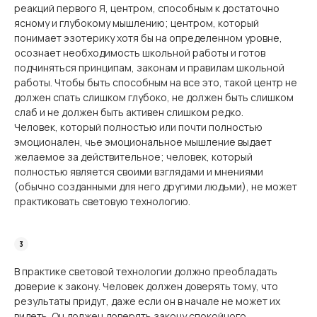
реакций первого Я, центром, способным к достаточно
ясному и глубокому мышлению; центром, который
понимает эзотерику хотя бы на определенном уровне,
осознает необходимость школьной работы и готов
подчиняться принципам, законам и правилам школьной
работы. Чтобы быть способным на все это, такой центр не
должен спать слишком глубоко, не должен быть слишком
слаб и не должен быть активен слишком редко.
Человек, который полностью или почти полностью
эмоционален, чье эмоциональное мышление выдает
желаемое за действительное; человек, который
полностью является своими взглядами и мнениями
(обычно созданными для него другими людьми), не может
практиковать световую технологию.
В практике световой технологии должно преобладать
доверие к закону. Человек должен доверять тому, что
результаты придут, даже если он в начале не может их
видеть. Он должен доверять закону спокойного,