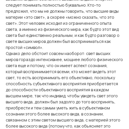
следует понимать полностью буквально. Кто-то
предложил, что мы не должны говорить, что высшие виды
материи «это свет», а скорее «можно сказать, что это
свет». Этот человек исходил из ограниченного опыта
света, а именно из физического мира, как будто этот вид
света был единственно реальным, и как будто разговор о
свете высших миров должен был восприниматься как
простой «символ».
Однако дело обстоит совсем наоборот: свет высших
миров гораздо интенсивнее, мощнее любого физического
света еще и потому, что он имеет аспект сознания,
который воспринимается всеми, кто может видеть этот
свет, то есть воспринимать его объективно, поскольку
способность субъективного восприятия приобретается
до способности объективного восприятия в каждом
высшем мире, так что индивид, чтобы увидеть свет этого
высшего вида, должен был задолго до того воспринять,
приобрести и тем самым уметь жить в субъективном
сознании этого более высокого вида, в сознании,
связанном с этим светом высшего вида, с материей этого
более высокого вида (потому что, как объясняет это