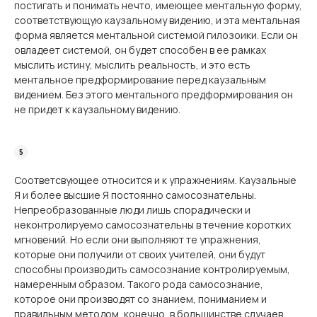
постигать и понимать нечто, имеющее ментальную форму,
соответствующую каузальному видению, и эта ментальная
форма является ментальной системой гилозоики. Если он
овладеет системой, он будет способен в ее рамках
мыслить истину, мыслить реальность, и это есть
ментальное предформирование перед каузальным
видением. Без этого ментального предформирования он
не придет к каузальному видению.
Соответсвующее относится и к упражнениям. Каузальные
Я и более высшие Я постоянно самосознательны.
Непреобразованные люди лишь спорадически и
неконтролируемо самосознательны в течение коротких
мгновений. Но если они выполняют те упражнения,
которые они получили от своих учителей, они будут
способны производить самосознание контролируемым,
намеренным образом. Такого рода самосознание,
которое они производят со знанием, пониманием и
правильным методом, конечно, в большинстве случаев