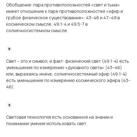
Обобщение: пара противоположностей «свет и тьма»
имеет отношение к паре противоположностей «эфир и
грубое физическое существование»: 43–46 и 47–49 в
космическом смысле, 49:1-4 и 49:5-7 в
солнечносистемном смысле.
Свет – это и символ, и факт: физический свет (49:1-4) есть
уменьшение по измерению «духовного света» (43–46)
или, выражаясь иначе, солнечносистемный эфир (49:1-4)
есть уменьшение по измерению космического эфира (43–
46).
Световая технология есть основанное на знании и
понимании умение использовать свет.