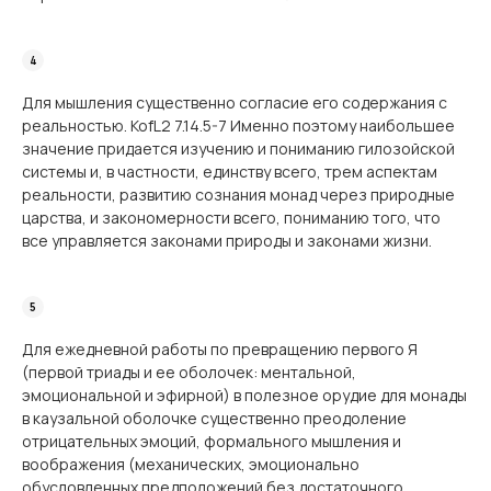
Для мышления существенно согласие его содержания с
реальностью. KofL2 7.14.5-7 Именно поэтому наибольшее
значение придается изучению и пониманию гилозойской
системы и, в частности, единству всего, трем аспектам
реальности, развитию сознания монад через природные
царства, и закономерности всего, пониманию того, что
все управляется законами природы и законами жизни.
Для ежедневной работы по превращению первого Я
(первой триады и ее оболочек: ментальной,
эмоциональной и эфирной) в полезное орудие для монады
в каузальной оболочке существенно преодоление
отрицательных эмоций, формального мышления и
воображения (механических, эмоционально
обусловленных предположений без достаточного