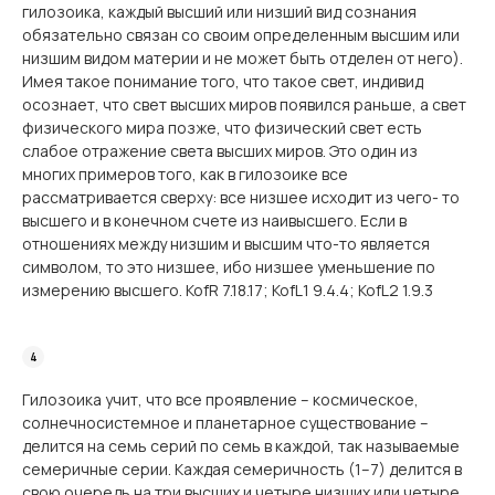
гилозоика, каждый высший или низший вид сознания
обязательно связан со своим определенным высшим или
низшим видом материи и не может быть отделен от него).
Имея такое понимание того, что такое свет, индивид
осознает, что свет высших миров появился раньше, а свет
физического мира позже, что физический свет есть
слабое отражение света высших миров. Это один из
многих примеров того, как в гилозоике все
рассматривается сверху: все низшее исходит из чего- то
высшего и в конечном счете из наивысшего. Если в
отношениях между низшим и высшим что-то является
символом, то это низшее, ибо низшее уменьшение по
измерению высшего. KofR 7.18.17; KofL1 9.4.4; KofL2 1.9.3
Гилозоика учит, что все проявление – космическое,
солнечносистемное и планетарное существование –
делится на семь серий по семь в каждой, так называемые
семеричные серии. Каждая семеричность (1–7) делится в
свою очередь на три высших и четыре низших или четыре