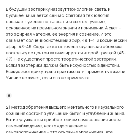
В будущем эзотерику назовут технологией света, и
будущее начинается сейчас. Световая технология
означает: умение пользоваться светом, умение,
основанное на правильном знании и понимании. А свет –
это эфирная материя, ее энергия и сознание. И это
означает солнечносистемный эфир, 49:1-4, и космический
эфир, 43–46. Сюда также включена каузальная оболочка,
поскольку ее центры активизируются второй триадой (45–
47). Не существует просто теоретической эзотерики.
Всякая эзотерика должна быть искусностью в действии.
Всякую эзотерику нужно практиковать, применять в жизни.
Учение не живет, если его не применяют.
2) Метод обретения высшего ментального и каузального
сознания состоит в улучшении бытия и углублении знания.
Бытие улучшается приобретением самосознания через
самонаблюдение, неотождествление и
самовоспоминание – это основные упражнения, все