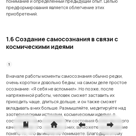
понимание и определенный предыдущий опыт. Целью
предформирования является облегчение этих
приобретений.
1.6 Создание самосознания в связи с
космическими идеями
В начале работы моменты самосознания обычно редки,
очень коротки и довольно бедны; на самом деле простое
осознание: «Я себя не вспомнил». Но позже, после
напряженной работы, человек сможет заставить их
приходить чаще, длиться дольше, и он также сможет
вкладывать в них больше. Размышляйте, медитируйте над
эзотерическими истинами, космическими идеями, в
состояниях самосознания! Эти состояния более высокого
качества, так что, находясь в них, вы можете на мгновение
понять то, что вы иначе не понимаете. Благодаря этому