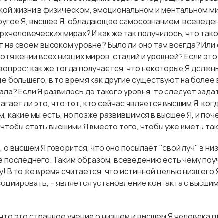
ой жизни в физическом, эмоциональном и ментальном мир
ругое Я, высшее Я, обладающее самосознанием, всевед
сверхчеловеческих мирах? И как же так получилось, что так
 на своем высоком уровне? Было ли оно там всегда? Или
ротяжении всех низших миров, стадий и уровней? Если это
вопрос: как же тогда получается, что некоторые Я должн
е большего, в то время как другие существуют на более
ала? Если Я развилось до такого уровня, то следует зад
агает ли это, что тот, кто сейчас является высшим Я, ког
м, какие мы есть, но позже развившимся в высшее Я, и поч
 чтобы стать высшими Я вместо того, чтобы уже иметь та
, о высшем Я говорится, что оно посылает "свой луч" в ни
е последнего. Таким образом, всеведению есть чему поуч
! В то же время считается, что истинной целью низшего Я 
оциировать, – является установление контакта с высшим 
что это странное учение о низшем и высшем Я человека п