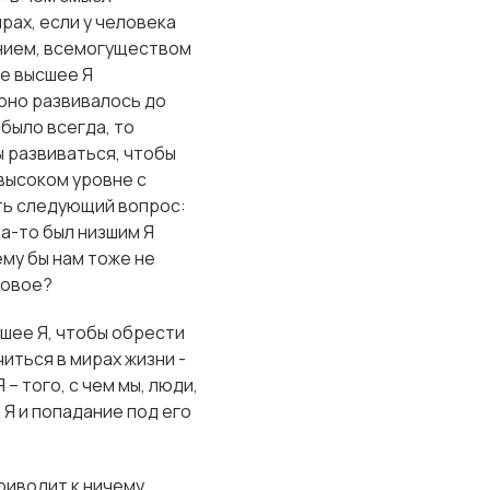
ах, если у человека
ением, всемогуществом
ое высшее Я
 оно развивалось до
 было всегда, то
ы развиваться, чтобы
 высоком уровне с
ать следующий вопрос:
да-то был низшим Я
ему бы нам тоже не
ковое?
зшее Я, чтобы обрести
иться в мирах жизни -
– того, с чем мы, люди,
Я и попадание под его
риводит к ничему,