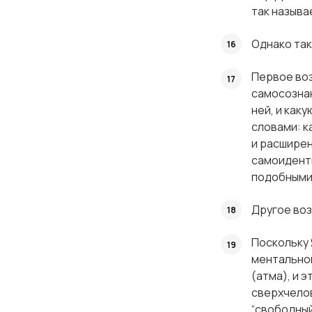
так называ
Однако так
Первое воз
самосознан
ней, и как
словами: 
и расширен
самоидент
подобными
Другое во
Поскольку 
ментальной
(атма), и 
сверхчелов
“свободный