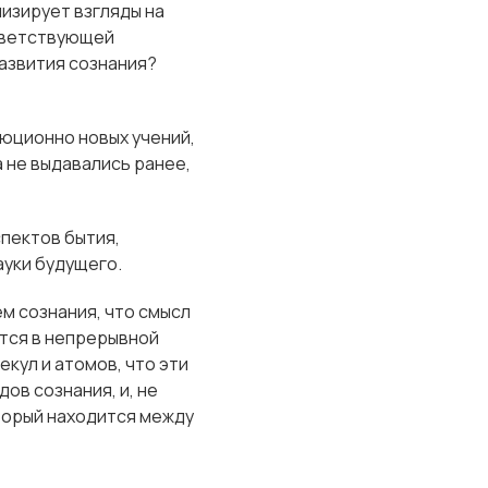
изирует взгляды на
ответствующей
азвития сознания?
олюционно новых учений,
 не выдавались ранее,
спектов бытия,
ауки будущего.
м сознания, что смысл
ется в непрерывной
кул и атомов, что эти
ов сознания, и, не
оторый находится между