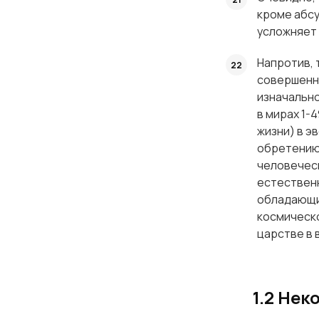
кроме абсу
усложняет 
Напротив, 
совершенно
изначально
в мирах 1-
жизни) в э
обретению 
человеческ
естественн
обладающим
космическ
царстве в 
1.2 Не