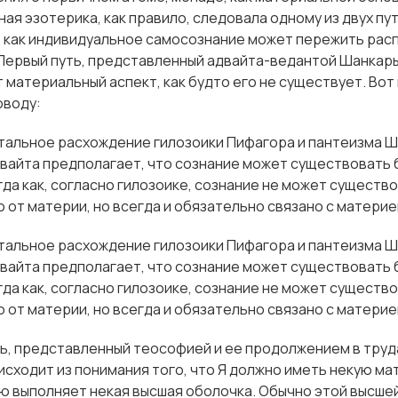
ая эзотерика, как правило, следовала одному из двух пут
, как индивидуальное самосознание может пережить рас
Первый путь, представленный адвайта-ведантой Шанкар
 материальный аспект, как будто его не существует. Во
оводу:
тальное расхождение гилозоики Пифагора и пантеизма Ш
двайта предполагает, что сознание может существовать
гда как, согласно гилозоике, сознание не может существ
 от материи, но всегда и обязательно связано с материе
тальное расхождение гилозоики Пифагора и пантеизма Ш
двайта предполагает, что сознание может существовать
гда как, согласно гилозоике, сознание не может существ
 от материи, но всегда и обязательно связано с материе
ь, представленный теософией и ее продолжением в труда
исходит из понимания того, что Я должно иметь некую ма
ю выполняет некая высшая оболочка. Обычно этой высше