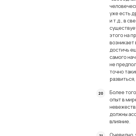
человеческ
уже есть д
и т.д., в 
существует
этого на п
возникает 
достичь ещ
самого нач
не предпол
точно таки
развиться,
Более того
опыт в мир
невежеству
должны асс
влияние.
Очевидно, 