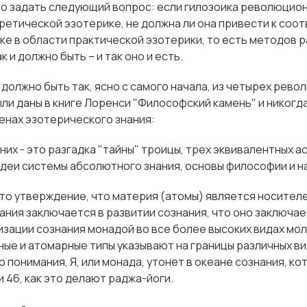
 задать следующий вопрос: если гилозоика революцион
ретической эзотерике, не должна ли она привести к со
е в области практической эзотерики, то есть методов р
к и должно быть – и так оно и есть.
о должно быть так, ясно с самого начала, из четырех рев
ли даны в книге Лоренси "Философский камень" и никогда
енах эзотерического знания:
 них - это разгадка "тайны" троицы, трех эквивалентных а
деи системы абсолютного знания, основы философии и н
это утверждение, что материя (атомы) является носителе
ния заключается в развитии сознания, что оно заключа
зации сознания монадой во все более высоких видах моле
ые и атомарные типы указывают на границы различных вид
о понимания, Я, или монада, утонет в океане сознания, к
и 46, как это делают раджа-йоги.