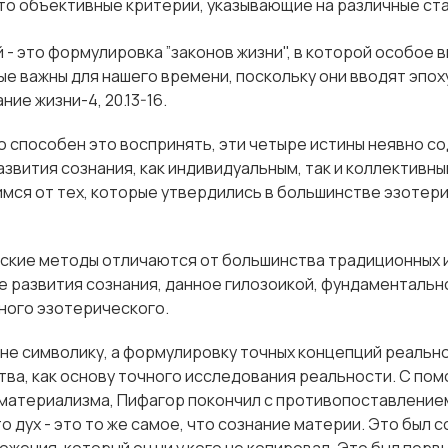
это объективные критерии, указывающие на различные ст
 - это формулировка ”законов жизни", в которой особое 
ые важны для нашего времени, поскольку они вводят эпох
ание жизни-4, 20.13-16.
то способен это воспринять, эти четыре истины неявно с
звития сознания, как индивидуальным, так и коллективны
ся от тех, которые утвердились в большинстве эзотери
ские методы отличаются от большинства традиционных и
 развития сознания, данное гилозоикой, фундаментальн
ного эзотерического.
 не символику, а формулировку точных концепций реальн
ва, как основу точного исследования реальности. С пом
материализма, Пифагор покончил с противопоставлением
то дух - это то же самое, что сознание материи. Это был