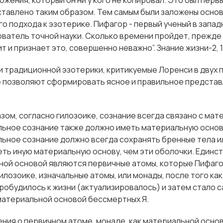
ожения, который он ни у кого не копировал. Это был первы
тавлено таким образом. Тем самым были заложены основ
го подхода к эзотерике. Пифагор - первый ученый в запа
ователь точной науки. Сколько времени пройдет, прежде
т и признает это, совершенно неважно”. Знание жизни-2, 1.
 традиционной эзотерики, критикуемые Лоренси в двух 
е позволяют сформировать ясное и правильное представ
зом, согласно гилозоике, сознание всегда связано с ма
ьное сознание также должно иметь материальную основу
ьное сознание должно всегда сохранять бренные тела ил
ть иную материальную основу, чем эти оболочки. Единс
ой основой являются первичные атомы, которые Пифаго
илозоике, изначальные атомы, или монады, после того ка
робудилось к жизни (актуализировалось) и затем стало 
материальной основой бессмертных Я.
ения о первичном атоме, монаде, как материальной основ