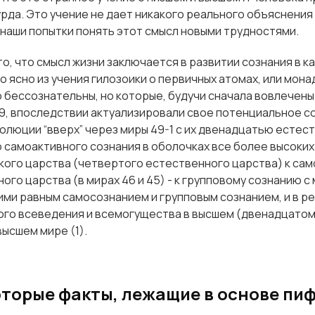
рда. Это учение не дает никакого реального объяснения 
наши попытки понять этот смысл новыми трудностями.
то, что смысл жизни заключается в развитии сознания в 
 ясно из учения гилозоики о первичных атомах, или мона
 бессознательны, но которые, будучи сначала вовлечены
49, впоследствии актуализировали свое потенциальное с
волюции “вверх” через миры 49-1 с их двенадцатью естес
самоактивного сознания в оболочках все более высоких
ого царства (четвертого естественного царства) к само
ого царства (в мирах 46 и 45) - к групповому сознанию с
и равным самосознанием и групповым сознанием, и в ре
ого всеведения и всемогущества в высшем (двенадцато
высшем мире (1).
которые факты, лежащие в основе пи