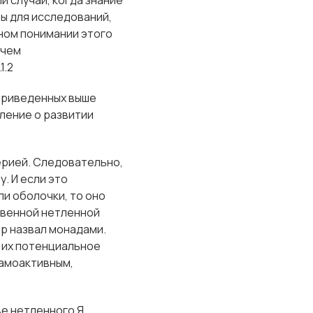
й случай, когда знание
ы для исследований,
дном понимании этого
 чем
1.2
приведенных выше
ление о развитии
терией. Следовательно,
. И если это
и оболочки, то оно
твенной нетленной
р назвал монадами.
к их потенциальное
самоактивным,
е нетленного Я,