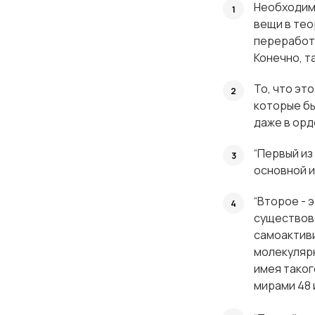
Необходимо
об
вещи в тео
переработк
Конечно, та
То, что эт
которые бы
даже в орд
“Первый из
основной и
“Второе - 
существова
самоактиви
молекулярн
имея таког
мирами 48 