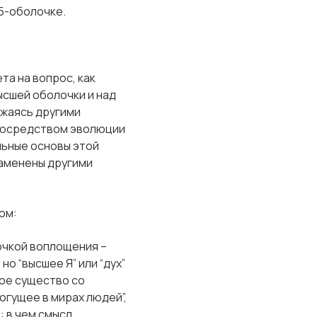
45-оболочке.
та на вопрос, как
ысшей оболочки и над
ажаясь другими
посредством эволюции
льные основы этой
аменены другими
ом:
лочкой воплощения –
о “высшее Я” или “дух”
мое существо со
гущее в мирах людей”,
: в чем смысл