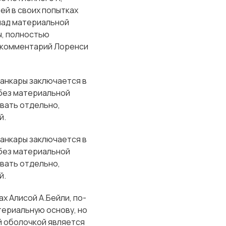
ей в своих попытках
пад материальной
ы, полностью
т комментарий Лоренси
анкары заключается в
 без материальной
овать отдельно,
й.
анкары заключается в
 без материальной
овать отдельно,
й.
х Алисой А.Бейли, по-
териальную основу, но
й оболочкой является