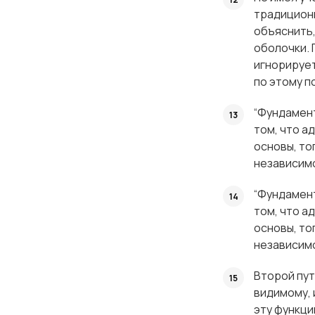
традиционн
объяснить
оболочки. 
игнорирует
по этому п
“Фундамен
том, что а
основы, то
независимо
“Фундамен
том, что а
основы, то
независимо
Второй пут
видимому, 
эту функци