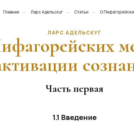
Главная
Ларс Адельскуг
Статьи
О Пифагорейски
→
→
→
ЛАРС АДЕЛЬСКУГ
ифагорейских м
активации созна
Часть первая
1.1 Введение