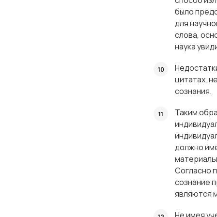
способ изл
было предс
для научно
слова, осн
наука увиди
Недостатки
цитатах, н
сознания.
Таким обра
индивидуал
индивидуал
должно име
материальн
Согласно г
сознание п
являются 
Не имея уч