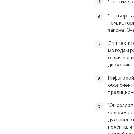
“Третий - 
“Четвертый
тем, котор
закона". Зн
Для тех, к
методам ра
отличающим
движений.
Пифагорей
объяснение
традицион
“Он создал
человечест
духовного 
пояснив, ч