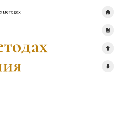
х методах
етодах
ния