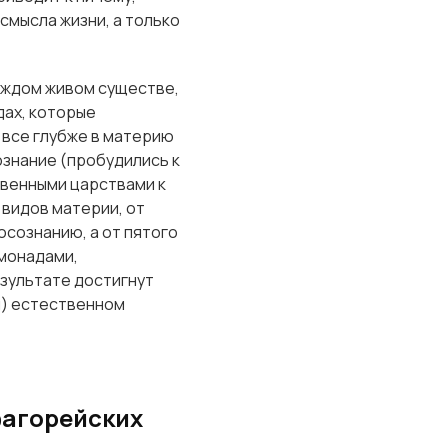
смысла жизни, а только
каждом живом существе,
дах, которые
 все глубже в материю
ознание (пробудились к
твенными царствами к
 видов материи, от
сознанию, а от пятого
 монадами,
зультате достигнут
м) естественном
фагорейских