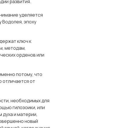
адии развития.
внимание уделяется
у Водолея, эпоху
одержат ключ к
м, методам,
ческих орденов или
менно потому, что
о отличается от
ости, необходимых для
ощью гилозоики, или
 духа и материи,
 совершенно новый