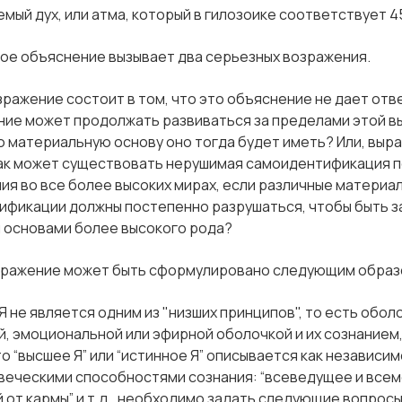
емый дух, или атма, который в гилозоике соответствует 
ое объяснение вызывает два серьезных возражения.
ражение состоит в том, что это объяснение не дает отве
ие может продолжать развиваться за пределами этой в
ую материальную основу оно тогда будет иметь? Или, выр
как может существовать нерушимая самоидентификация 
ия во все более высоких мирах, если различные материа
ификации должны постепенно разрушаться, чтобы быть з
 основами более высокого рода?
зражение может быть сформулировано следующим образ
Я не является одним из "низших принципов", то есть обо
, эмоциональной или эфирной оболочкой и их сознанием, н
это “высшее Я” или “истинное Я” описывается как независи
еческими способностями сознания: “всеведущее и всемо
 от кармы” и т.д., необходимо задать следующие вопросы