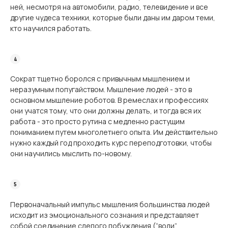
ней, несмотря на автомобили, радио, телевидение и все
другие чудеса техники, которые были даны им даром теми,
кто научился работать.
Сократ тщетно боролся с привычным мышлением и
неразумным попугайством. Мышление людей - это в
основном мышление роботов. В ремеслах и профессиях
они учатся тому, что они должны делать, и тогда вся их
работа - это просто рутина с медленно растущим
пониманием путем многолетнего опыта. Им действительно
нужно каждый год проходить курс переподготовки, чтобы
они научились мыслить по-новому.
Первоначальный импульс мышления большинства людей
исходит из эмоционального сознания и представляет
собой соединение слепого побуждения (“воли”,