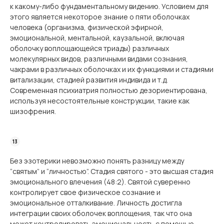
к какому-либо фундаментальному видению. Условием для
этого является некоторое знание о пяти оболочках
человека (организма, физической эфирной,
эмоциональной, ментальной, каузальной, включая
оболочку воплощающейся триады) различных
молекулярных видов, различными видами сознания,
чакрами в различных оболочках и их функциями и стадиями
витализации, стадией развития индивида и т.д.
Современная психиатрия полностью дезориентирована,
используя несостоятельные конструкции, такие как
шизофрения.
Без эзотерики невозможно понять разницу между
“святым” и “личностью”. Стадия святого - это высшая стадия
эмоционального влечения (48:2). Святой суверенно
контролирует свое физическое сознание и
эмоциональное отталкивание. Личность достигла
интеграции своих оболочек воплощения, так что она
может контролировать эмоциональность с помощью