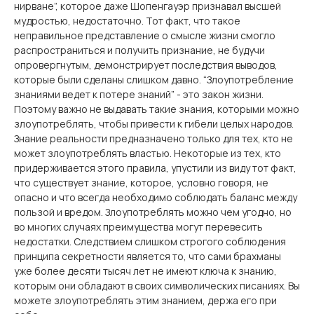
нирване”, которое даже Шопенгауэр признавал высшей
мудростью, недостаточно. Тот факт, что такое
неправильное представление о смысле жизни смогло
распространиться и получить признание, не будучи
опровергнутым, демонстрирует последствия выводов,
которые были сделаны слишком давно. “Злоупотребление
знаниями ведет к потере знаний” - это закон жизни.
Поэтому важно не выдавать такие знания, которыми можно
злоупотреблять, чтобы привести к гибели целых народов.
Знание реальности предназначено только для тех, кто не
может злоупотреблять властью. Некоторые из тех, кто
придерживается этого правила, упустили из виду тот факт,
что существует знание, которое, условно говоря, не
опасно и что всегда необходимо соблюдать баланс между
пользой и вредом. Злоупотреблять можно чем угодно, но
во многих случаях преимущества могут перевесить
недостатки. Следствием слишком строгого соблюдения
принципа секретности является то, что сами брахманы
уже более десяти тысяч лет не имеют ключа к знанию,
которым они обладают в своих символических писаниях. Вы
можете злоупотреблять этим знанием, держа его при