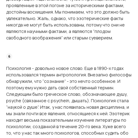
проявленные в этой погоне за историческими фактами,
достойны восхищения. Мы понимаем, что это должно быть
увлекательно. Жаль, однако, что эзотерические факты
никогда не могут быть использованы, потому что они не
являются научными фактами, а являются “плодом
свободного воображения” или старым суеверием.
Психология - довольно новое слово. Еще в 1890-х годах
использовался термин антропология. Внезапно философы
обнаружили, что “сознание” - это нечто особенное. И
поэтому ему нужно дать свой собственный термин.
Следующим было греческое слово, обозначающее душу,
psyche (связанное с psychein, дышать). Психология стала
“наукой о душе”. Итак, у нас появилась новая дисциплина, и
мы знали почти все явления, относящиеся к ней. Эзотерик
находит весьма показательным изучение литературы по
психологии, созданной в течение 20-го века. Хуже всего
то, что у нас так много психологов, способных судить обо