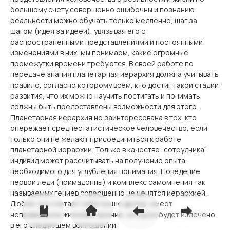
большому счету совершенно ошибочны и познанию
реальности можно обучать только медленно, шаг за
шагом (идея за идеей), увязывая его с
распространенными представлениями и постоянными
изменениями в них, мы понимаем, какие огромные
промежутки времени требуются. В своей работе по
передаче знания планетарная иерархия должна учитывать
правило, согласно которому всем, кто достиг такой стадии
развития, что их можно научить постигать и понимать,
должны быть предоставлены возможности для этого.
Планетарная иерархия не заинтересована в тех, кто
опережает среднестатистическое человечество, если
только они не желают присоединиться к работе
планетарной иерархии. Только в качестве “сотрудника”
индивид может рассчитывать на получение опыта,
необходимого для углубления понимания. Поведение
первой леди (примадонны) и комплекс самомнения так
называемых гениев совершенно не ценятся иерархией.
Любой, кто считает себя лучше других, имеет
неправильное жизневоззрение, которое будет излечено
в его следующем воплощении.