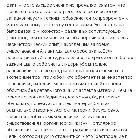
факт, что это высшее знание не проявляется в том, что
является гордостью западного человека и основой
западной науки и техники, объясняется их презрением к
материальному аспекту существования. Это состояние
было вызвано множеством различных сопутствующих
факторов, слишком многих, чтобы перечислять их здесь.
Весь исторический опыт, накопленный за время
существования Атлантиды, дал о себе знать. Если
рассматривать Атлантиду отдельно, то другой опыт, более
важный, дал о себе знать. Лидеры убедительно
разъяснили, а также продемонстрировали с помощью
экспериментов, что любой, кто обретает знание аспектов
сознания и движения, может в значительной степени
обойтись без детального знания аспекта материи. Тем не
менее историкам будущего, возможно, будет трудно
объяснить, почему этот аспект материи был так
радикально отвергнут. Аспект материи, безусловно,
является необходимым условием физического
существования и органической жизни. Популярное
объяснение, что жизнь - это страдание, и единственная
цель, к которой нужно стремиться, - это “растворение в