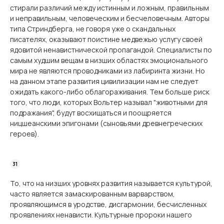
стирали различий между истинным и ложным, правильным
и неправильным, человеческим и бесчеловечным. Авторы
типа Стриндберга, не говоря уже о скандальных
писателях, оказывают поистине медвежью услугу своей
ядовитой ненавистнической пропагандой. Специалисты по
самым худшим вещам в низших областях эмоционального
мира не являются проводниками из лабиринта жизни. Но
на данном этапе развития цивилизации нам не следует
ожидать какого-либо облагораживания. Тем больше риск
того, что люди, которых Вольтер называл "животными для
подражания", будут восхищаться и поощряется
ницшеанскими эпигонами (сыновьями древнегреческих
героев).
То, что на низших уровнях развития называется культурой,
часто является замаскированным варварством,
проявляющимся в уродстве, дисгармонии, бесчисленных
проявлениях ненависти. Культурные пророки нашего