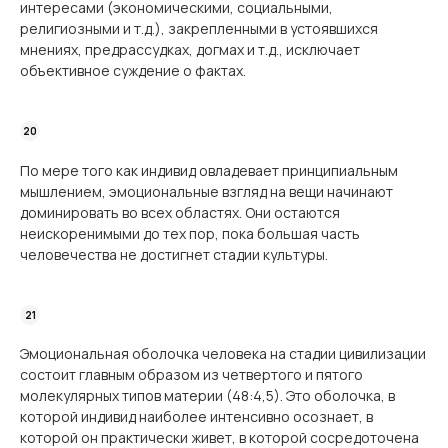
интересами (экономическими, социальными,
религиозными и т.д.), закрепленными в устоявшихся
мнениях, предрассудках, догмах и т.д., исключает
объективное суждение о фактах.
По мере того как индивид овладевает принципиальным
мышлением, эмоциональные взгляд на вещи начинают
доминировать во всех областях. Они остаются
неискоренимыми до тех пор, пока большая часть
человечества не достигнет стадии культуры.
Эмоциональная оболочка человека на стадии цивилизации
состоит главным образом из четвертого и пятого
молекулярных типов материи (48:4,5). Это оболочка, в
которой индивид наиболее интенсивно осознает, в
которой он практически живет, в которой сосредоточена