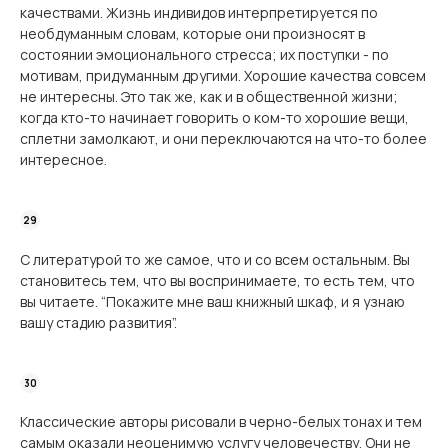
качествами. Жизнь индивидов интерпретируется по
необдуманным словам, которые они произносят в
состоянии эмоционального стресса; их поступки - по
мотивам, придуманным другими. Хорошие качества совсем
не интересны. Это так же, как и в общественной жизни;
когда кто-то начинает говорить о ком-то хорошие вещи,
сплетни замолкают, и они переключаются на что-то более
интересное.
С литературой то же самое, что и со всем остальным. Вы
становитесь тем, что вы воспринимаете, то есть тем, что
вы читаете. “Покажите мне ваш книжный шкаф, и я узнаю
вашу стадию развития”.
Классические авторы рисовали в черно-белых тонах и тем
самым оказали неоценимую услугу человечеству. Они не