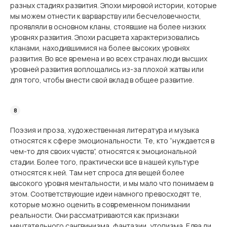
разных стадиях развития. Эпохи мировой истории, которые
мы можем отнести к варварству или бесчеловечности,
проявляли в основном кланы, стоявшие на более низких
уровнях развития. Эпохи расцвета характеризовались
кланами, находившимися на более высоких уровнях
развития. Во все времена и во всех странах люди высших
уровней развития воплощались из-за плохой жатвы или
для того, чтобы внести свой вклад в общее развитие.
Поэзия и проза, художественная литература и музыка
относятся к сфере эмоциональности. Те, кто “нуждается в
чем-то для своих чувств”, относятся к эмоциональной
стадии. Более того, практически все в нашей культуре
относятся к ней. Там нет спроса для вещей более
высокого уровня ментальности, и мы мало что понимаем в
этом. Соответствующие идеи намного превосходят те,
которые можно оценить в современном понимании
реальности. Они рассматриваются как признаки
мечтательного сангвинизма, фантазии, утопизма. Едва ли