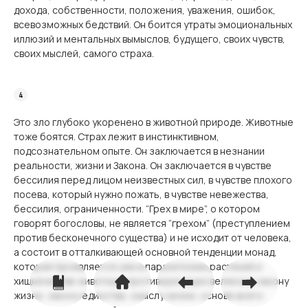
дохода, собственности, положения, уважения, ошибок,
всевозможных бедствий. Он боится утраты эмоциональных
иллюзий и ментальных вымыслов, будущего, своих чувств,
своих мыслей, самого страха.
Это зло глубоко укоренено в животной природе. Животные
тоже боятся. Страх лежит в инстинктивном,
подсознательном опыте. Он заключается в незнании
реальности, жизни и Закона. Он заключается в чувстве
бессилия перед лицом неизвестных сил, в чувстве плохого
посева, который нужно пожать, в чувстве невежества,
бессилия, ограниченности. “Грех в мире”, о котором
говорят богословы, не является “грехом” (преступлением
против бесконечного существа) и не исходит от человека,
а состоит в отталкивающей основной тенденции монад,
которая проявляется уже в паразитизме растений и
хищничестве животных, противоречащих великому закону
жизни, закону единства, смыслу жизни, основе всего