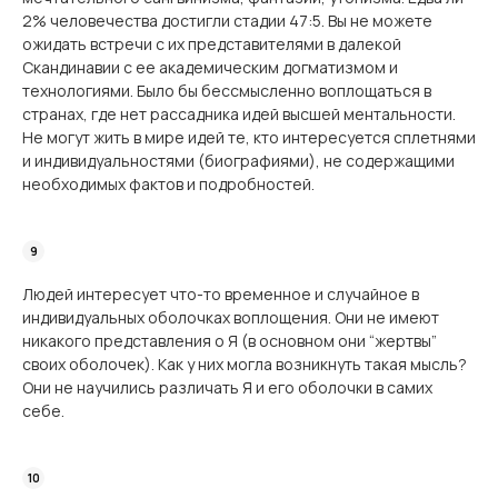
2% человечества достигли стадии 47:5. Вы не можете
ожидать встречи с их представителями в далекой
Скандинавии с ее академическим догматизмом и
технологиями. Было бы бессмысленно воплощаться в
странах, где нет рассадника идей высшей ментальности.
Не могут жить в мире идей те, кто интересуется сплетнями
и индивидуальностями (биографиями), не содержащими
необходимых фактов и подробностей.
Людей интересует что-то временное и случайное в
индивидуальных оболочках воплощения. Они не имеют
никакого представления о Я (в основном они “жертвы”
своих оболочек). Как у них могла возникнуть такая мысль?
Они не научились различать Я и его оболочки в самих
себе.