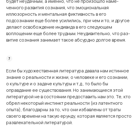
будет неудачным, а именно, что не произошло наме­
ченного развития сознания, что эмоциональная
иллюзорность и ментальная фиктивность в его
подсознании еще более усилились, при чем и то, и другое
делают освобождение индивида в его следующем
воплощении еще более трудным. Неудивительно, что раз­
витие сознания занимает такое абсурдно долгое время.
Если бы художественная литература давала нам истинное
знание о реальности и жизни, о человеке и его сознании,
о культуре и о задаче культуры и т.д., то было бы
оправдание ее существования. Но занимающиеся этой
литературой не в состоянии пре­доставить нам это. Те, кто
обрел некоторый инстинкт реальности (из латентного
опыта), благодарны за то, что они избавлены от траты
своего времени на такую ерунду, которая является просто
развлекательной литературой.