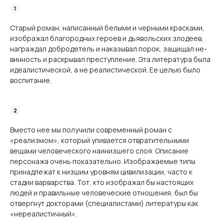
Старый роман, написанный белыми и черными красками,
изображал благородных героев и дьявольских злодеев,
награждал добродетель и наказывал порок, защищал не­
винность и раскрывал преступление. Эта литература была
идеалистической, а не реалис­тической. Ее целью было
воспитание.
Вместо нее мы получили современный роман с
«реализмом», который упивается от­вратительными
вещами человеческого наинизшего слоя. Описание
персонажа очень показательно. Изображаемые типы
принадлежат к низшим уровням цивилизации, часто к
стадии варварства. Тот, кто изображал бы настоящих
людей и правильные человечес­кие отношения, был бы
отвергнут докторами (специалистами) литературы как
«нереа­листичный».