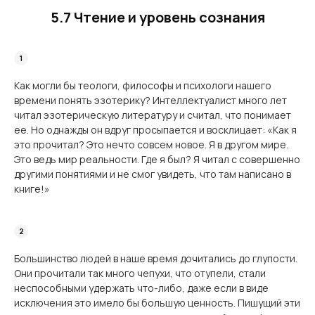
5.7 Чтение и уровень сознания
Как могли бы теологи, философы и психологи нашего
времени понять эзотерику? Интеллектуалист много лет
читал эзотерическую литературу и считал, что понимает
ее. Но однажды он вдруг просыпается и восклицает: «Как я
это прочитал? Это нечто совсем новое. Я в другом мире.
Это ведь мир реальности. Где я был? Я читал с совершенно
другими понятиями и не смог увидеть, что там написано в
книге!»
Большинство людей в наше время дочитались до глупости.
Они прочитали так много чепухи, что отупели, стали
неспособными удержать что-либо, даже если в виде
исклю­чения это имело бы большую ценность. Пишущий эти