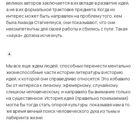
великих авторов заключа­ется в их вкладе в развитие идей,
а не в их формальной трактовке предмета. Когда их
интерес может быть направлен на проблему того, кем
была Аманда Стагнелиуса, они показывают, что они
некомпетентны для своей работы и сбились с пути. Такая
«наука» должна исчезнуть.
Мы все еще ждем людей, способных перенести ментально
жизнеспособные части истории литературы в историю
идей, к которой они справедливо относятся. Это избавило
бы от интереса к личному, эфемерному, случайному,
слишком человеческому, и напра­вило бы внимание только
на существенное. История идей (правильно понимаемая)
могла бы тогда стать опорой культуры, показывая нам в то
же время вечный поиск человечес­кого духа из тьмы и
лабиринта жизни.