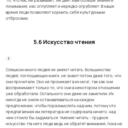
То, что нас не развивает, не дает нам больше знания и
понимания, нас оглупляет и нередко огрубляет. В наше
время люди позволяют кормить себя культурными
отбросами.
5.6 Искусство чтения
Слишком много людей не умеют читать. Большинство
людей, поглощающих книги, не знают потом даже того, что
они прочитали. Оно не проникает в их мозг, так как они
воспринимают только то, что они в некотором отношении
уже обработали. Остального они даже не заметили. Их
никогда не учили останавливаться на каждом
предложении, чтобы поразмыслить над ним, потому что
предлагаемая им литература не содержала ни­чего, над
чем стоило бы задуматься. Умение читать - трудное
искусство. На него люди ведь не обратят внимания, пока не