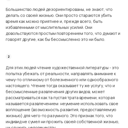
Большинство людей дезориентированы, не знают, что
делать со своей жизнью. Они просто стараются убить
время как можно приятнее и, прежде всего, быть
избавленными от мыслительных усилий. Они
довольствуются простым повторением того, что думают и
говорят другие, как бы бессмысленно это ни было.
Для этих людей чтение художественной литературы - это
попытка убежать от реаль­ности, направлять внимание к
чему-то отличному от болезненного или однообразного
настоящего. Чтение тогда оказывает ту же услугу, что и
бессмысленные развлечения других видов, может
рассматриваться как та пустая трата времени, которая
называется развлечением: неумение использовать свое
воплощение (возможность развития, предос­тавляемую
жизнью) для чего-то разумного. Это признак того, что
индивид не сумел ни прожить своей собственной жизнью,
ни служить человечеству.