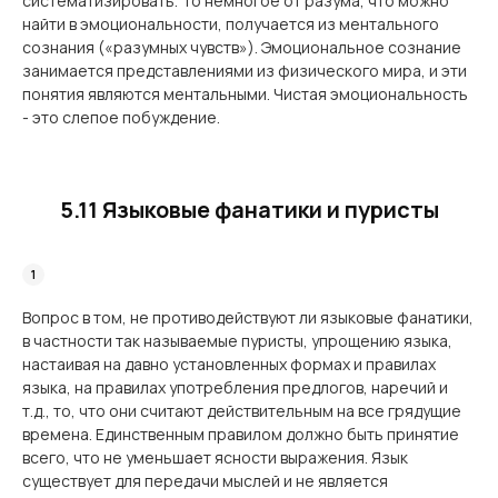
систе­матизировать. То немногое от разума, что можно
найти в эмоциональности, получается из ментального
сознания («разумных чувств»). Эмоциональное сознание
занимается представлениями из физического мира, и эти
понятия являются ментальными. Чистая эмоциональность
- это слепое побуждение.
5.11 Языковые фанатики и пуристы
Вопрос в том, не противодействуют ли языковые фанатики,
в частности так называ­емые пуристы, упрощению языка,
настаивая на давно установленных формах и правилах
языка, на правилах употребления предлогов, наречий и
т.д., то, что они считают действи­тельным на все грядущие
времена. Единственным правилом должно быть принятие
всего, что не уменьшает ясности выражения. Язык
существует для передачи мыслей и не является