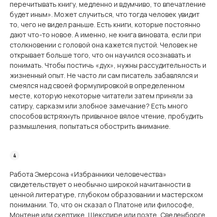
перечитывать книгу, медленно и вдумчиво, то впечатление
будет иным». Может случиться, что тогда человек увидит
то, чего не видел раньше. Есть книги, которые постоянно
дают что-то новое. А именно, не книга виновата, если при
столкновении с головой она кажется пустой. Человек не
от­крывает больше того, что он научился осознавать и
понимать. Чтобы постичь «дух», нужны рассудительность и
жизненный опыт. Не часто ли сам писатель забавлялся и
смеялся над своей формулировкой в определенном
месте, которую некоторые читатели затем приняли за
сатиру, сарказм или злобное замечание? Есть много
способов встрях­нуть привычное вялое чтение, пробудить
размышления, попытаться обострить внима­ние.
Работа Эмерсона «Избранники человечества»
свидетельствует о необычно широкой начитанности в
ценной литературе, глубоком образовании и мастерском
понимании. То, что он сказал о Платоне или философе,
Монтене или скептике, Шекспире или поэте, Сведенборге