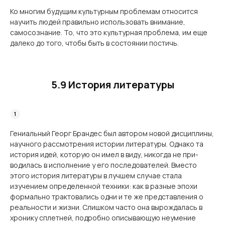
Ко многим будущим культурным проблемам относится
научить людей правильно использовать внимание,
самосознание. То, что это культурная проблема, им еще
далеко до того, чтобы быть в состоянии постичь.
5.9 История литературы
Гениальный Георг Брандес был автором новой дисциплины,
научного рассмотрения истории литературы. Однако та
история идей, которую он имел в виду, никогда не при­
водилась в исполнение у его последователей. Вместо
этого история литературы в луч­шем случае стала
изучением определенной техники: как в разные эпохи
формально трак­товались одни и те же представления о
реальности и жизни. Слишком часто она вырож­далась в
хронику сплетней, подробно описывающую неумение