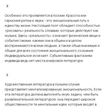
Особенно это проявляется в поэзии. Красота или
гармония ритма и звука - это эмо­циональный путь к
единству жизни. Настоящий поэт обладает способностью
«рисовать» реальность словами, которые действуют как
музыка. Здесь «реальность» означает физические вещи и
события такими, какими они в общем и в целом
воспринимаются всеми людьми, а также общезначимые и
общие для всех состояния эмоционального созна­ния.
Индивидуальное исчезает. Субъективным фантазиям
индивида ведь нет места в мировой литературе.
Художественная литература в лучшем случае
представляет ментализированную эмо­циональность. Если
эта литература должна выполнять иную задачу, чем быть
развлека­тельной литературой, она передает широкой
общественности те ментальные идеи, кото­рые входят в