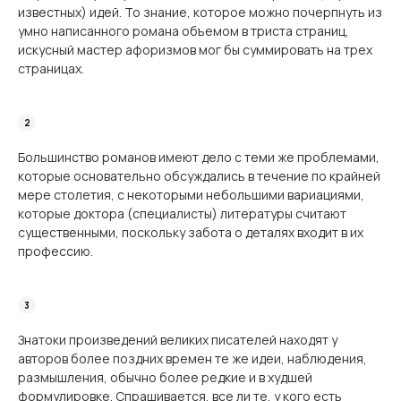
известных) идей. То знание, которое можно почерпнуть из
умно написанного романа объемом в триста страниц,
искусный мастер афоризмов мог бы суммировать на трех
страницах.
Большинство романов имеют дело с теми же проблемами,
которые основательно об­суждались в течение по крайней
мере столетия, с некоторыми небольшими вариациями,
которые доктора (специалисты) литературы считают
существенными, поскольку забота о деталях входит в их
профессию.
Знатоки произведений великих писателей находят у
авторов более поздних времен те же идеи, наблюдения,
размышления, обычно более редкие и в худшей
формулировке. Спрашивается, все ли те, у кого есть