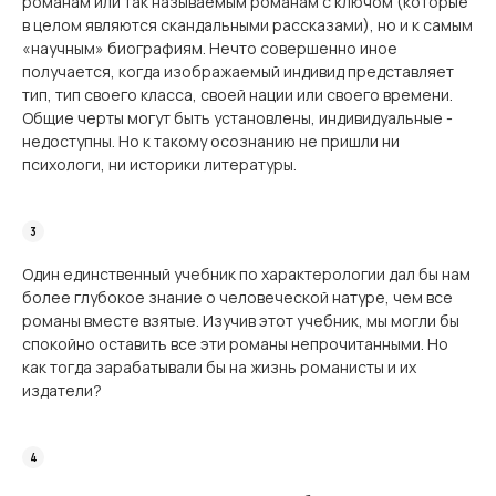
романам или так называемым романам с ключом (которые
в целом являются скандальными рассказами), но и к самым
«научным» биографиям. Нечто совершенно иное
получается, когда изображаемый индивид представляет
тип, тип своего класса, своей нации или своего времени.
Общие черты могут быть установлены, индивидуаль­ные -
недоступны. Но к такому осознанию не пришли ни
психологи, ни историки лите­ратуры.
Один единственный учебник по характерологии дал бы нам
более глубокое знание о человеческой натуре, чем все
романы вместе взятые. Изучив этот учебник, мы могли бы
спокойно оставить все эти романы непрочитанными. Но
как тогда зарабатывали бы на жизнь романисты и их
издатели?