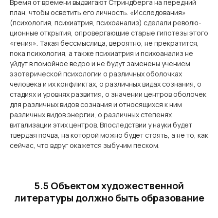
Время от времени выдвигают Стриндберга на передний
план, чтобы осветить его личность. «Исследования»
(психология, психиатрия, психоанализ) сделали револю­
ционные открытия, опровергающие старые гипотезы этого
«гения». Такая бессмыслица, вероятно, не прекратится,
пока психология, а также психиатрия и психоанализ не
уйдут в помойное ведро и не будут заменены учением
эзотерической психологии о различных оболочках
человека и их конфликтах, о различных видах сознания, о
стадиях и уровнях развития, о значении центров оболочек
для различных видов сознания и относящихся к ним
различных видов энергии, о различных степенях
витализации этих центров. Впоследствии у науки будет
твердая почва, на которой можно будет стоять, а не то, как
сейчас, что вдруг окажется зыбучим песком.
5.5 Объектом художественной
литературы должно быть образование