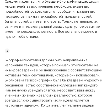
Следует надеяться, что будущие биографии выдающихся
мыслителей, за исключени­ем необходимых личных
подробностей, воздержатся от сообщения различных
несущес­твенных личных слабостей, тривиальностей,
банальностей, сплетен и клеветы. Только нетленное, их
величие и интеллектуальный вклад в культурное развитие,
имеет непрехо­дящую ценность. Все остальное можно и
нужно чтобы отпало.
Биографии писателей должны быть направлены на
изложение тех идей, которые понимали эти писатели, на
их мировоззрение и жизневоззрение с соответствующими
мотивами, теми сентенциями, которые они использовали.
Библиотека таких биографий была бы кладезем мудрости и
бесценной частью собственной коллекции книг каждого.
Нам не нужно убеждаться в том несоответствии между
учением и жизнью, идеалом и реаль­ностью, которое
всегда должно существовать (если идеал является
настоящим идеалом). Когда интеллектуальные лидеры