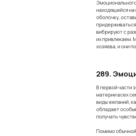
Эмоционального 
находящейся на 
оболочку, остав
придерживаться
вибрируют с раз
их привлекаем. М
хозяева, и они 
289. Эмоц
В первой части 
материи всех се
виды желаний, к
обладает особым
получать чувств
Помимо обычной 