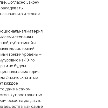
тве. Согласно Закону
и овладевать
дназначению и станем
Эмоциональная материя
их семи степеням
рной, субатомной и
нальных состояний,
амый тонкий уровень —
му уровню из 49-го
ры и не будем
оциональная материя,
дый физический атом
ет каждое
то даже в самом
оскольку пространство
изическая наука давно
е вещества, как самые