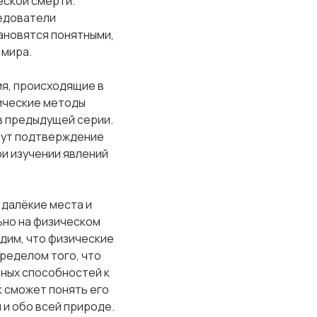
еской смерти.
ледователи
ановятся понятными,
 мира.
ия, происходящие в
зические методы
в предыдущей серии.
йдут подтверждение
и изучении явлений
 далёкие места и
ьно на физическом
дим, что физические
пределом того, что
ьных способностей к
к сможет понять его
 и обо всей природе.