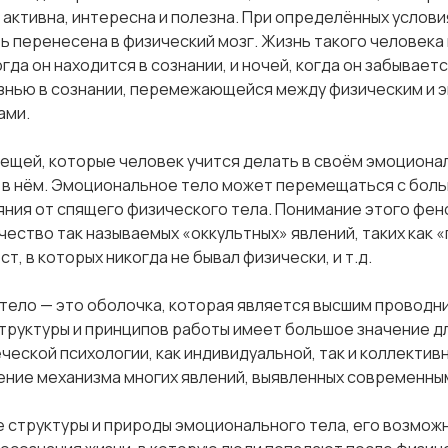
, активна, интересна и полезна. При определённых услови
ь перенесена в физический мозг. Жизнь такого человека
гда он находится в сознании, и ночей, когда он забываетс
знью в сознании, перемежающейся между физическим и 
ами.
вещей, которые человек учится делать в своём эмоциона
в нём. Эмоциональное тело может перемещаться с боль
ния от спящего физического тела. Понимание этого фен
чество так называемых «оккультных» явлений, таких как 
ст, в которых никогда не бывал физически, и т.д.
ело — это оболочка, которая является высшим проводни
труктуры и принципов работы имеет большое значение д
ческой психологии, как индивидуальной, так и коллектив
ние механизма многих явлений, выявленных современны
 структуры и природы эмоционального тела, его возмож