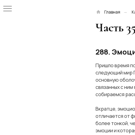
Главная
К
→
Часть 3
а
288. Эмоц
Пришло время по
следующий мир П
основную оболоч
связанных с ним
лочка
собираемся рас
лочка
Вкратце, эмоцио
отличается от ф
более тонкой, ч
очка
эмоции и котора