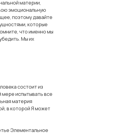
нальной материи,
свою эмоциональную
дущее, поэтому давайте
ущностями, которые
омните, что именно мы
 убедить. Мы их
еловека состоит из
й мере испытывать все
льная материя
й, в которой Я может
ретье Элементальное