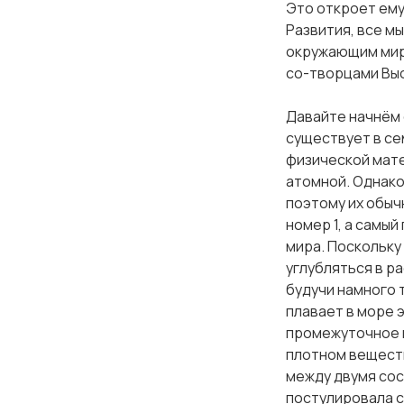
Это откроет ему
очка
Развития, все м
окружающим миро
очка
со-творцами Вы
Давайте начнём 
очка
существует в се
физической мате
лочка
атомной. Однако
поэтому их обыч
очка
номер 1, а самы
мира. Поскольку
лочка
углубляться в р
будучи намного 
плавает в море 
лочка
промежуточное п
плотном веществ
лочка
между двумя сос
постулировала с