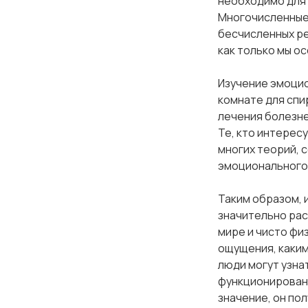
необходимо для 
Многочисленные 
лочка
бесчисленных ре
как только мы о
очка
Изучение эмоцио
комнате для спи
очка
лечения болезне
Те, кто интерес
очка
многих теорий, 
эмоционального 
очка
Таким образом, 
очка
значительно рас
мире и чисто фи
ощущения, каким
очка
люди могут узна
функционировани
очка
значение, он по