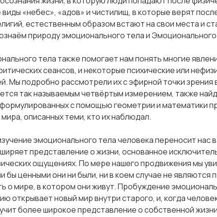
осознания жизни, в которую люди попадают после физич
виды «небес», «адов» и чистилищ, в которые верят пос
лигий, естественным образом встают на свои места и ст
сознаём природу эмоционального тела и Эмоционального
нального тела также помогает нам понять многие явлен
ритических сеансов, и некоторые психические или нефи
й. Мы подробно рассмотрели их с эфирной точки зрения 
уется так называемым четвёртым измерением, также на
сформулированных с помощью геометрии и математики пр
мира, описанных теми, кто их наблюдал.
изучение эмоционального тела человека переносит нас в
ширяет представление о жизни, основанное исключител
зических ощущениях. По мере нашего продвижения мы уви
и бы ценными они ни были, ни в коем случае не являются 
ть о мире, в котором они живут. Пробуждение эмоционал
ю открывает новый мир внутри старого, и, когда челове
лучит более широкое представление о собственной жизни