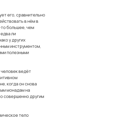
ует его, сравнительно
ействовать в нём в
-то большее, чем
 едва ли
ако у других
нным инструментом,
ими полезными
) человек ведёт
митивном
не, когда он снова
дым монадам на
 по совершенно другим
изическое тело