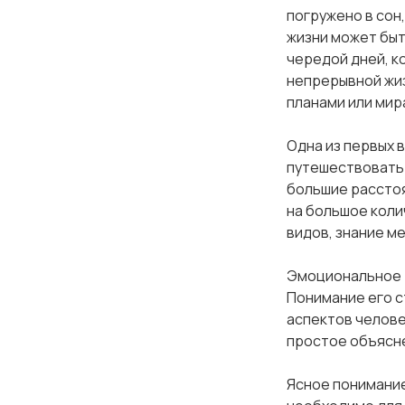
лочка
погружено в сон
жизни может быт
очка
чередой дней, ко
непрерывной жи
лочка
планами или мир
Одна из первых 
лочка
путешествовать 
большие расстоя
лочка
на большое коли
видов, знание ме
лочка
Эмоциональное т
лочка
Понимание его с
аспектов челове
простое объясне
очка
Ясное понимание
лочка