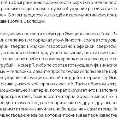
 почти безграничные возможности, скрытые в человечес
ы рано или поздно почувствуем побуждение развиваться 
м. В этом процессе мы придём к своему истинному пре
сшей Воли в Эволюции.
с изучения состава и структуры Эмоционального Тела. 
ми степенях или порядках утончённости, соответствующ
рии: твёрдой, жидкой, газообразной, эфирной, сверхэфи
 до сих пор не было придумано названий для этих эмоцио
но описывают либо по номеру уровня или подплана, где с
й грубый — номер 7, либо по соответствующему физическо
 мы — гилозоики, давайте просто будем использовать циф
ассуждения об эмоциональной твёрдой материи и т.д. Эм
тоньше физической, пронизывает её. Таким образом, каж
эмоциональной материи, которая окружает его и заполня
ространство в физической материи. Хорошо известно, ч
е два атома никогда не соприкасаются друг с другом, п
едними атомами значительно больше, чем сами атомы. Ф
уществование эфира, который пронизывает все известны