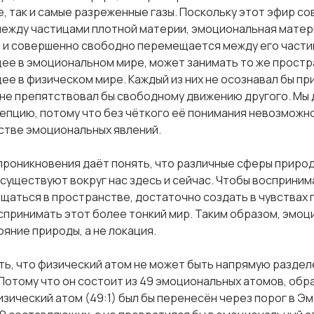
, так и самые разреженные газы. Поскольку этот эфир с
жду частицами плотной материи, эмоциональная матери
 и совершенно свободно перемещается между его части
ее в эмоциональном мире, может занимать то же простра
ее в физическом мире. Каждый из них не осознавал бы пр
не препятствовал бы свободному движению другого. Мы
цепцию, потому что без чёткого её понимания невозможн
стве эмоциональных явлений.
роникновения даёт понять, что различные сферы природ
 существуют вокруг нас здесь и сейчас. Чтобы воспринима
щаться в пространстве, достаточно создать в чувствах 
спринимать этот более тонкий мир. Таким образом, эмоц
ояние природы, а не локация.
ь, что физический атом не может быть напрямую раздел
Потому что он состоит из 49 эмоциональных атомов, обр
изический атом (49:1) был бы перенесён через порог в Э