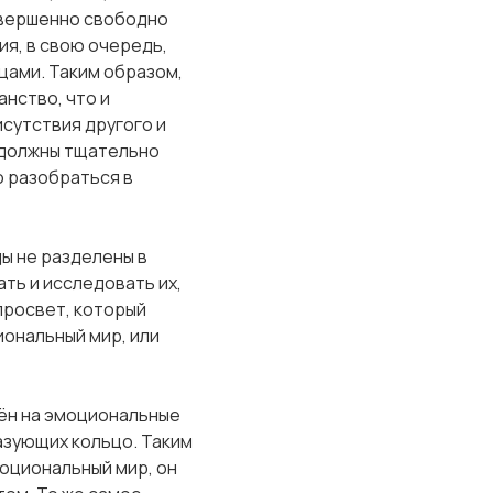
овершенно свободно
я, в свою очередь,
цами. Таким образом,
нство, что и
исутствия другого и
 должны тщательно
о разобраться в
ы не разделены в
ть и исследовать их,
просвет, который
иональный мир, или
ён на эмоциональные
азующих кольцо. Таким
моциональный мир, он