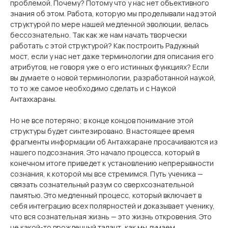
проблемой. Почему? Потому что у нас нет объективного
знания об этом. Работа, которую мы проделывали над этой
структурой по мере нашей медленной эволюции, велась
бессознательно. Так как же нам начать творчески
работать с этой структурой? Как построить Радужный
мост, если у нас нет даже терминологии для описания его
атрибутов, не говоря уже о его истинных функциях? Если
вы думаете о новой терминологии, разработанной наукой,
то то же самое необходимо сделать и с Наукой
Антахкараны.
Но не все потеряно; в конце концов понимание этой
структуры будет синтезировано. В настоящее время
фрагменты информации об Антахкаране просачиваются из
нашего подсознания. Это начало процесса, который в
конечном итоге приведет к установлению непрерывности
сознания, к которой мы все стремимся. Путь ученика —
связать сознательный разум со сверхсознательной
памятью. Это медленный процесс, который включает в
себя интеграцию всех полярностей и доказывает ученику,
что вся сознательная жизнь — это жизнь откровения. Это
не какой-то врожденный талант, как мы думаем.