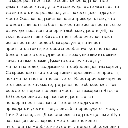
По мере развития своего сознания монада начинает
думать о себе как о душе. На самом деле это уже пара: та
же личность и ее реальная душа, находящаяся в другом
месте. Осознание двойственности приводит к тому, что
стажер начинает все больше и больше использовать свой
разум для выражения энергий любви/мудрости (46) на
физическом плане. Когда эти пять оболочек начинают
использоваться более благоразумно, начинает
проявляться ритм, который способствует установлению
более тесного сотрудничества между низшим и высшим
каузальными телами. Думайте об этом как о двух
магнитных полях, создающих интерференционную картину.
Со временем пики этой картинки перевешивают провалы,
пока магнитные поля не сольются. В эзотерических кругах
это известно как «метод родственного сближения». Так
создаётся первая половина моста - антахкараны. В точке
(i3) соединение завершается и достигается
непрерывность сознания. Теперь монада может
приходить и уходить, когда ей заблагорассудится, между
1-й и 2-й триадами. Двое становятся единым целым и «Путь
возвращения» завершен. Но это ещё не конец
путешествия. Необходимо достичь второго объединения,