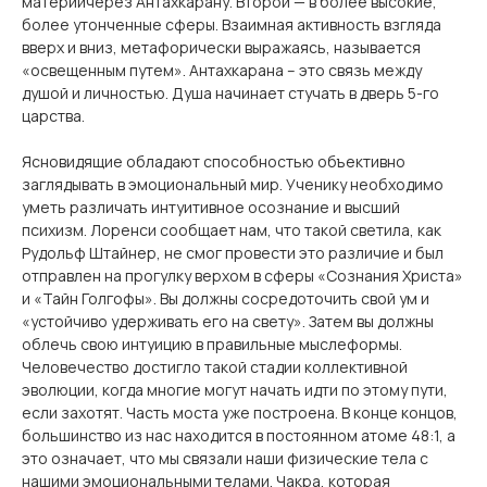
материичерез Антахкарану. Второй — в более высокие,
более утонченные сферы. Взаимная активность взгляда
вверх и вниз, метафорически выражаясь, называется
«освещенным путем». Антахкарана – это связь между
душой и личностью. Душа начинает стучать в дверь 5-го
царства.
Ясновидящие обладают способностью объективно
заглядывать в эмоциональный мир. Ученику необходимо
уметь различать интуитивное осознание и высший
психизм. Лоренси сообщает нам, что такой светила, как
Рудольф Штайнер, не смог провести это различие и был
отправлен на прогулку верхом в сферы «Сознания Христа»
и «Тайн Голгофы». Вы должны сосредоточить свой ум и
«устойчиво удерживать его на свету». Затем вы должны
облечь свою интуицию в правильные мыслеформы.
Человечество достигло такой стадии коллективной
эволюции, когда многие могут начать идти по этому пути,
если захотят. Часть моста уже построена. В конце концов,
большинство из нас находится в постоянном атоме 48:1, а
это означает, что мы связали наши физические тела с
нашими эмоциональными телами. Чакра, которая