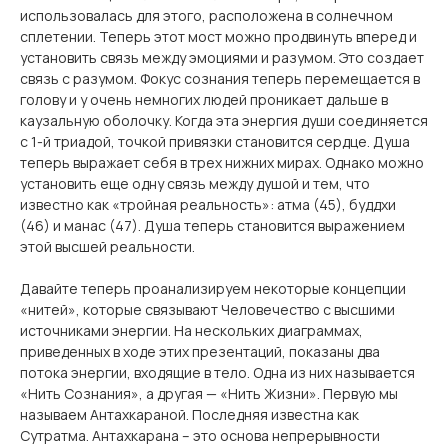
использовалась для этого, расположена в солнечном
сплетении. Теперь этот мост можно продвинуть вперед и
установить связь между эмоциями и разумом. Это создает
связь с разумом. Фокус сознания теперь перемещается в
голову и у очень немногих людей проникает дальше в
каузальную оболочку. Когда эта энергия души соединяется
с 1-й триадой, точкой привязки становится сердце. Душа
теперь выражает себя в трех нижних мирах. Однако можно
установить еще одну связь между душой и тем, что
известно как «тройная реальность»: атма (45), буддхи
(46) и манас (47). Душа теперь становится выражением
этой высшей реальности.
Давайте теперь проанализируем некоторые концепции
«нитей», которые связывают Человечество с высшими
источниками энергии. На нескольких диаграммах,
приведенных в ходе этих презентаций, показаны два
потока энергии, входящие в тело. Одна из них называется
«Нить Сознания», а другая — «Нить Жизни». Первую мы
называем Антахкараной. Последняя известна как
Сутратма. Антахкарана – это основа непрерывности