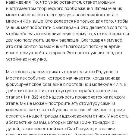
наваждения. То, что у нас останется, станет мощным
инструментом творческого воображения. Затем ученик
может использовать его для установления контакта с
мирами 46 и выше. Это делается не только для того, чтобы
ученик мог поболтать с мастерами. Это делается для того,
чтобы облечь в символическую форму то, что им открыто и
должно послужить целям эволюции. Благодаря чему всё
это становится возможным? Благодаря потоку энергии,
известному как Антахкарана. Этот поток ученик создает
устойчиво и научно.
Мы склонны рассматривать строительство Радужного
Моста как событие, которое начинается, когда монада
фокусирует свое сознание в постоянной молекуле 47:4. В
действительности эта структура разрабатывается на
этапах (i1) и (i2) и её надежность проверяется на каждом
этапе. Мы не можем построить эту структуру сами. В
конечном счете, это обусловлено нашей связью с тремя
аспектами нашей триады и вдохновением от них. У нас есть
абстрактный разум, который связан с 3-й триадой, с
душой, также известной как «Сын Разума», и с нашим
низшим конкретным разумом в 1-й триаде. Все это должно