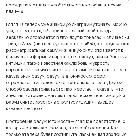
прежде чем отпадет необходимость возвращаться на
план-49.
Глядя на теперь уже знакомую диаграмму триады, можно
увидеть, что каждый горизонтальный слой триады
зеркально отражается в двух других триадах. В случае 2-й
триады Атма (низшее духовное тело 45:4), которую можно
рассматривать как саму жизненную силу, отражается в
физической форме и выражается как кундалини. Энергия
интуиции, также известная как любовь-мудрость,
выражается как чувствительность эмоционального тела.
Каузальный разум, разум платонических форм,
отражается в интелеллекте ментального тела. Другой
способ рассматривать это партнерство — сказать, что
энергии, которые оживляют физическое тело, эмоции и
разум синтезируются в структуру «души» - высшее
каузальное тело.
Построение радужного моста — главное препятствие, с
которым сталкивается монада в своей эволюции. Как
только эта веха будет достигнута, дальнейшая эволюция