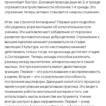
произойдет быстро. Духовная природа души во 2-й триаде
отражается в тройственности оболочек 1-й триады. Это
отражение теперь активно становится «миром служения».
Итак, как строится Антакарана? Первые шаги подробно
обсуждались в презентациях об испытательном пути
ученика. Эти шаги включают избавление от пороков и
развитие противоположных добродетелей. Стремление к
высшим идеалам начинает развиваться на стадии
эволюции 3.Культура, но по-настоящему начинает
действовать только тогда, когда монада достигает стадии
4.Сострадание. Теперь монада способна различать
разницу между мыслителем, аппаратом мысли и самой
мыслью. Эти три компонента имеют двойственную
функцию. Первое — это распознавание и восприимчивость
к идеям. Вторая — это сознательная способность
построения мыслеформ. Движущей силой этого процесса
является регулярная медитативная практика. Это ведет к
пониманию работы ментальной материи и того, как
использовать мысль в качестве инструмента. Ученик
всегда смотрит в двух направлениях. Первый — в мир