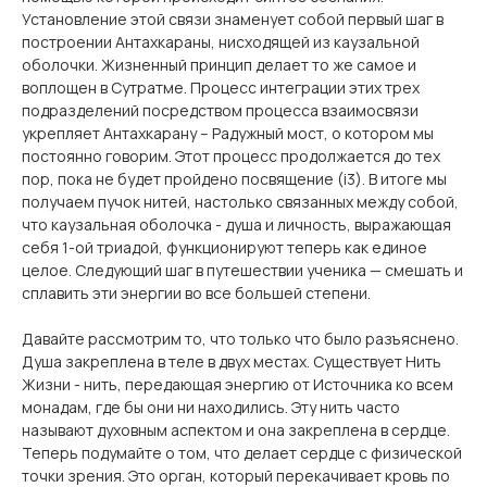
Установление этой связи знаменует собой первый шаг в
построении Антахкараны, нисходящей из каузальной
оболочки. Жизненный принцип делает то же самое и
воплощен в Сутратме. Процесс интеграции этих трех
подразделений посредством процесса взаимосвязи
укрепляет Антахкарану – Радужный мост, о котором мы
постоянно говорим. Этот процесс продолжается до тех
пор, пока не будет пройдено посвящение (i3). В итоге мы
получаем пучок нитей, настолько связанных между собой,
что каузальная оболочка - душа и личность, выражающая
себя 1-ой триадой, функционируют теперь как единое
целое. Следующий шаг в путешествии ученика — смешать и
сплавить эти энергии во все большей степени.
Давайте рассмотрим то, что только что было разъяснено.
Душа закреплена в теле в двух местах. Существует Нить
Жизни - нить, передающая энергию от Источника ко всем
монадам, где бы они ни находились. Эту нить часто
называют духовным аспектом и она закреплена в сердце.
Теперь подумайте о том, что делает сердце с физической
точки зрения. Это орган, который перекачивает кровь по