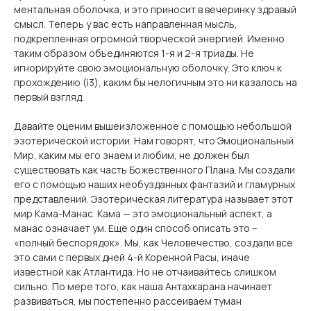
ментальная оболочка, и это приносит в вечеринку здравый
смысл. Теперь у вас есть направленная мысль,
подкрепленная огромной творческой энергией. Именно
таким образом объединяются 1-я и 2-я триады. Не
игнорируйте свою эмоциональную оболочку. Это ключ к
прохождению (i3), каким бы нелогичным это ни казалось на
первый взгляд.
Давайте оценим вышеизложенное с помощью небольшой
эзотерической истории. Нам говорят, что Эмоциональный
Мир, каким мы его знаем и любим, не должен был
существовать как часть Божественного Плана. Мы создали
его с помощью наших необузданных фантазий и гламурных
представлений. Эзотерическая литература называет этот
мир Кама-Манас. Кама — это эмоциональный аспект, а
манас означает ум. Еще один способ описать это –
«полный беспорядок». Мы, как Человечество, создали все
это сами с первых дней 4-й Коренной Расы, иначе
известной как Атлантида. Но не отчаивайтесь слишком
сильно. По мере того, как наша Антахкарана начинает
развиваться, мы постепенно рассеиваем туман