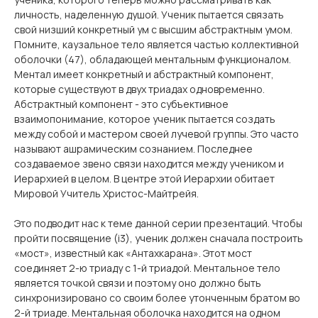
личность, наделенную душой. Ученик пытается связать
свой низший конкретный ум с высшим абстрактным умом.
Помните, каузальное тело является частью коллективной
оболочки (47), обладающей ментальным функционалом.
Ментал имеет конкретный и абстрактный компонент,
которые существуют в двух триадах одновременно.
Абстрактный компонент - это субъективное
взаимопонимание, которое ученик пытается создать
между собой и мастером своей лучевой группы. Это часто
называют ашрамическим сознанием. Последнее
создаваемое звено связи находится между учеником и
Иерархией в целом. В центре этой Иерархии обитает
Мировой Учитель Христос-Майтрейя.
Это подводит нас к теме данной серии презентаций. Чтобы
пройти посвящение (i3), ученик должен сначала построить
«мост», известный как «Антахкарана». Этот мост
соединяет 2-ю триаду с 1-й триадой. Ментальное тело
является точкой связи и поэтому оно должно быть
синхронизировано со своим более утонченным братом во
2-й триаде. Ментальная оболочка находится на одном