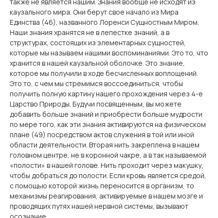
также не является нашим. Знания вообще не исходят из
каузального мира. Они берут свое начало из Мира
Единства (46), названного Лоренси Сущностным Миром.
Наши знания хранятся не в лепестке знаний, а в
структурах, состоящих из элементарных сущностей,
которые мы называем нашими воспоминаниями. Это то, что
хранится в нашей каузальной оболочке. Это знание,
которое мы получили в ходе бесчисленных воплощений.
Это то, с чем мы стремимся воссоединиться, чтобы
получить полную картину нашего прохождения через 4-е
Царство Природы. Будучи посвященным, вы можете
добавить больше знаний и приобрести больше мудрости
по мере того, как эти знания активируются на физическом
плане (49) посредством актов служения в той или иной
области деятельности. Вторая нить закреплена в нашем
головном центре, не в коронной чакре, а в так называемой
«полости» в нашей голове. Нить проходит через макушку,
чтобы добраться до полости. Если кровь является средой,
с помощью которой жизнь переносится в организм, то
механизмы реагирования, активируемые в нашем мозге и
проводящих путях нашей нервной системы, вызывают
осознание.