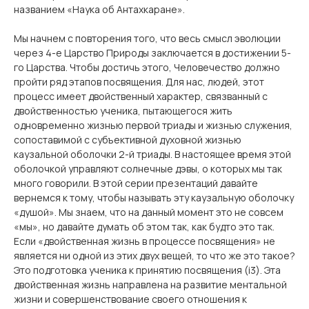
названием «Наука об Антахкаране».
Мы начнем с повторения того, что весь смысл эволюции
через 4-е Царство Природы заключается в достижении 5-
го Царства. Чтобы достичь этого, Человечество должно
пройти ряд этапов посвящения. Для нас, людей, этот
процесс имеет двойственный характер, связванный с
двойственностью ученика, пытающегося жить
одновременно жизнью первой триады и жизнью служения,
сопоставимой с субъективной духовной жизнью
каузальной оболочки 2-й триады. В настоящее время этой
оболочкой управляют солнечные дэвы, о которых мы так
много говорили. В этой серии презентаций давайте
вернемся к тому, чтобы называть эту каузальную оболочку
«душой». Мы знаем, что на данный момент это не совсем
«мы», но давайте думать об этом так, как будто это так.
Если «двойственная жизнь в процессе посвящения» не
является ни одной из этих двух вещей, то что же это такое?
Это подготовка ученика к принятию посвящения (i3). Эта
двойственная жизнь направлена ​​на развитие ментальной
жизни и совершенствование своего отношения к