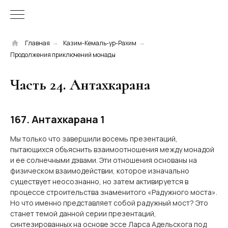
Главная
Казим-Кемаль-ур-Рахим
→
→
Продолжения приключений монады
Часть 24.
Антахкарана
167. Антахкарана 1
Мы только что завершили восемь презентаций,
пытающихся объяснить взаимоотношения между монадой
и ее солнечными дэвами. Эти отношения основаны на
физическом взаимодействии, которое изначально
существует неосознанно, но затем активируется в
процессе строительства знаменитого «Радужного моста».
Но что именно представляет собой радужный мост? Это
станет темой данной серии презентаций,
синтезированных на основе эссе Ларса Адельскога под