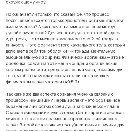
окружающему миру.
Но означает ли только что сказанное, что процесс
посвящения касается только двойственности ментальной
жизни ученика? А как насчет взаимоотношений между
душой и личностью? Для ясности: душа, о которой здесь
идет речь, — это высшее каузальное тело 2-ой трады, а
личность — это фрагмент этого каузального тела, который
включает в себя три оболочки 1-й триады: ментальную,
эмоциональную и эфирную. Физический организм — это не
оболочка, созданная от имени монады, а органический
костюм реальности, предоставленный монаде взаймы для
того, чтобы она могла испытывать жизнь на низшем
физическом плане материи (49:5-7).
Так какие же два аспекта сознания ученика связаны с
процессом инициации? Первый аспект – это осознанное
выражение личностью своей души на физическом плане.
Сначала душевный импульс должен быть зарегистрирован
личностью, а затем правильно выражен на физическом
плане. Второй аспект является субъективным и личным для
ученика, которого теперь можно рассматривать как