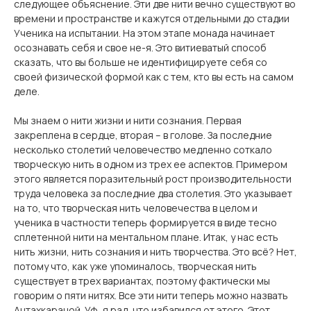
следующее объяснение. Эти две нити вечно существуют во
времени и пространстве и кажутся отдельными до стадии
Ученика на испытании. На этом этапе монада начинает
осознавать себя и свое не-я. Это витиеватый способ
сказать, что вы больше не идентифицируете себя со
своей физической формой как с тем, кто вы есть на самом
деле.
Мы знаем о нити жизни и нити сознания. Первая
закреплена в сердце, вторая – в голове. За последние
несколько столетий человечество медленно соткало
творческую нить в одном из трех ее аспектов. Примером
этого является поразительный рост производительности
труда человека за последние два столетия. Это указывает
на то, что творческая нить человечества в целом и
ученика в частности теперь формируется в виде тесно
сплетенной нити на ментальном плане. Итак, у нас есть
нить жизни, нить сознания и нить творчества. Это всё? Нет,
потому что, как уже упоминалось, творческая нить
существует в трех вариантах, поэтому фактически мы
говорим о пяти нитях. Все эти нити теперь можно назвать
Антахкараной. Уф, я рад, что избавился от этого. Этот