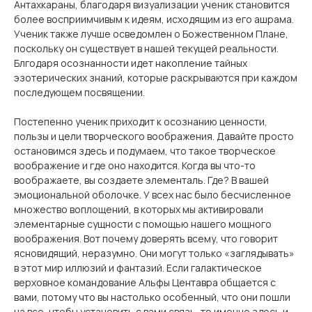
Антахкараны, благодаря визуализации ученик становится
более восприимчивым к идеям, исходящим из его ашрама.
Ученик также лучше осведомлен о Божественном Плане,
поскольку он существует в нашей текущей реальности.
Блгодаря осознанности идет накопление тайных
эзотерических знаний, которые раскрываются при каждом
последующем посвящении.
Постепенно ученик приходит к осознанию ценности,
пользы и цели творческого воображения. Давайте просто
остановимся здесь и подумаем, что такое творческое
воображение и где оно находится. Когда вы что-то
воображаете, вы создаете элементаль. Где? В вашей
эмоциональной оболочке. У всех нас было бесчисленное
множество воплощений, в которых мы активировали
элементарные сущности с помощью нашего мощного
воображения. Вот почему доверять всему, что говорит
ясновидящий, неразумно. Они могут только «заглядывать»
в этот мир иллюзий и фантазий. Если галактическое
верховное командование Альфы Центавра общается с
вами, потому что вы настолько особенный, что они пошли
на все, чтобы установить с вами связь, то именно здесь и