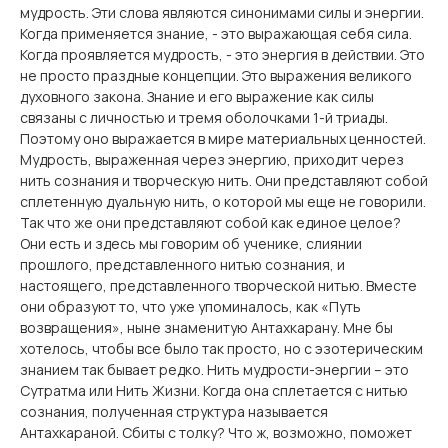
мудрость. Эти слова являются синонимами силы и энергии.
Когда применяется знание, - это выражающая себя сила.
Когда проявляется мудрость, - это энергия в действии. Это
не просто праздные концепции. Это выражения великого
духовного закона. Знание и его выражение как силы
связаны с личностью и тремя оболочками 1-й триады.
Поэтому оно выражается в мире материальных ценностей.
Мудрость, выраженная через энергию, приходит через
нить сознания и творческую нить. Они представляют собой
сплетенную дуальную нить, о которой мы еще не говорили.
Так что же они представляют собой как единое целое?
Они есть и здесь мы говорим об ученике, слиянии
прошлого, представленного нитью сознания, и
настоящего, представленного творческой нитью. Вместе
они образуют то, что уже упоминалось, как «Путь
возвращения», ныне знаменитую Антахкарану. Мне бы
хотелось, чтобы все было так просто, но с эзотерическим
знанием так бывает редко. Нить мудрости-энергии – это
Сутратма или Нить Жизни. Когда она сплетается с нитью
сознания, полученная структура называется
Антахкараной. Сбиты с толку? Что ж, возможно, поможет