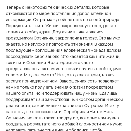
Теперь о некоторых технических деталях, которые
открываются по мере поступления дополнительной
информации. Сутратма - двойная нить по своей природе.
Первую нить – нить Жизни, закрепленную в сердце, мы
только что обсуждали. Другая нить, являющаяся
проводником Сознания, закреплена в голове. Это вы уже
знаете, но неплохо и повторить эти знания. В каждом
последующем воплощении человеческая монада должна
воссоздавать себя заново. Это касается как нити Жизни,
так и нити Сознания. В эзотерике это часто
представлялось как паутина - пряди паутины необходимо
сплести. Мы делаем это? Нет, это делают дэвы, но вся
заслуга принадлежит нам! Завершенная сеть позволяет
нам не только получать знания о жизни посредством
нашего опыта, но и поддерживать нашу жизнь. Еда лишь
поддерживает наш заимствованный костюм органической
реальности, самой жизнью нас питает Сутратма. Итак, у
нас есть две основные нити, Серебряная Нить и Нить
Сознания, но есть также три другие, которые нам нужно
создать, в результате чего в общей сложности нам нужно
направить пять энергий в наши оболочки, чтобы