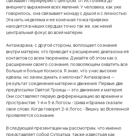
связывает периферию с центром; от Источника до
внешнего выражения всех явлений. У человека, как уже
говорилось, она связывает монаду с душой и с личностью.
Эта нить неделима и ее конечная точка привязки
находится в наших сердцах точно так же, как некий
центральный фокус во всей материи.
Антахкарана, с другой стороны, воплощает сознание
внутри материи, что приводит к расширению диапазона её
контактов со всем творением. Думайте об этом как о
расширении своего сознания, позволяющем охватить все
больше и больше Космоса. Я знаю, что у нас высокие
идеалы, но зачем думать о мелочах? Антахкарана —
результат соединения материи и движения. Первые две
предпосылки Святой Троицы — это движение и материя.
Они составляют первую дифференциацию во времени и
пространстве. 1-й и 3-й Логосы - Шива и Брахма сказали
свое слово. Когда говорит 2-й Логос - Вишну, во Вселенной
проявляется сознание.
В следующей презентации мы рассмотрим, что именно
представляет собой Сутратма, также известная как