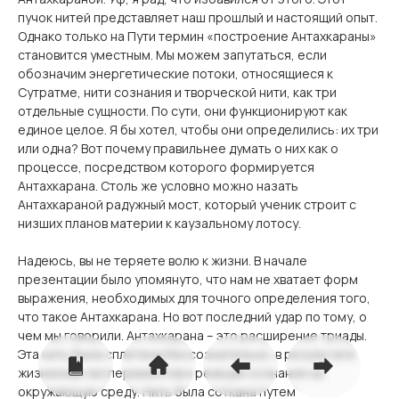
пучок нитей представляет наш прошлый и настоящий опыт.
Однако только на Пути термин «построение Антахкараны»
становится уместным. Мы можем запутаться, если
обозначим энергетические потоки, относящиеся к
Сутратме, нити сознания и творческой нити, как три
отдельные сущности. По сути, они функционируют как
единое целое. Я бы хотел, чтобы они определились: их три
или одна? Вот почему правильнее думать о них как о
процессе, посредством которого формируется
Антахкарана. Столь же условно можно назать
Антахкараной радужный мост, который ученик строит с
низших планов материи к каузальному лотосу.
Надеюсь, вы не теряете волю к жизни. В начале
презентации было упомянуто, что нам не хватает форм
выражения, необходимых для точного определения того,
что такое Антахкарана. Но вот последний удар по тому, о
чем мы говорили. Антахкарана – это расширение триады.
Эта нить была сплетена бессознательно, в результате
жизненных экспериментов и реакции сознания на
окружающую среду. Нить была соткана путем