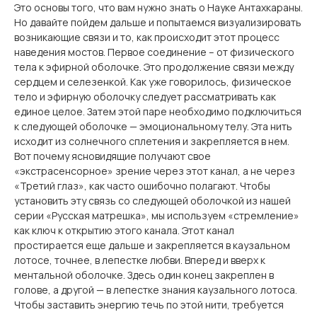
Это основы того, что вам нужно знать о Науке Антахкараны.
Но давайте пойдем дальше и попытаемся визуализировать
возникающие связи и то, как происходит этот процесс
наведения мостов. Первое соединение – от физического
тела к эфирной оболочке. Это продолжение связи между
сердцем и селезенкой. Как уже говорилось, физическое
тело и эфирную оболочку следует рассматривать как
единое целое. Затем этой паре необходимо подключиться
к следующей оболочке — эмоциональному телу. Эта нить
исходит из солнечного сплетения и закрепляется в нем.
Вот почему ясновидящие получают свое
«экстрасенсорное» зрение через этот канал, а не через
«Третий глаз», как часто ошибочно полагают. Чтобы
установить эту связь со следующей оболочкой из нашей
серии «Русская матрешка», мы используем «стремление»
как ключ к открытию этого канала. Этот канал
простирается еще дальше и закрепляется в каузальном
лотосе, точнее, в лепестке любви. Вперед и вверх к
ментальной оболочке. Здесь один конец закреплен в
голове, а другой — в лепестке знания каузального лотоса.
Чтобы заставить энергию течь по этой нити, требуется