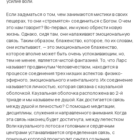
усилие воли.
Если задуматься о том, чем занимаются мистики в своих
пещерах, то они «стремятся» соединиться с Богом. О чем
это нам говорит? Во-первых, им нужно обрести новую
жизнь. Однако, сидя там, они налаживают эмоциональную
связь. Таким образом, блаженство, которое, по их словам,
они испытывают, — это эмоциональное блаженство,
которое вполне может быть очень успокаивающим, но,
тем не менее, является чистой фантазией. То, что Ларс
называет продвинутым Человечеством, находится в
процессе соединения трех низших аспектов: физико-
эфирного, эмоционального и ментального. Их соединение
называется личностью, которая связана с каузальной
оболочкой. Каузальная оболочка расположена во 2-й
триаде и мы называем ее душой. Как достигается связь
между душой и личностью? С помощью медитации,
дисциплины, служения и направленного внимания. Когда
эта связь наконец будет достигнута, между лепестком
Воли каузального лотоса и головным и сердечным
центрами устанавливается определенная связь, с
помощью которой происходит синтез сознания.