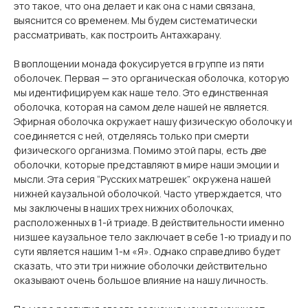
это такое, что она делает и как она с нами связана,
выяснится со временем. Мы будем систематически
рассматривать, как построить Антахкарану.
В воплощении монада фокусируется в группе из пяти
оболочек. Первая — это органическая оболочка, которую
мы идентифицируем как наше тело. Это единственная
оболочка, которая на самом деле нашей не является.
Эфирная оболочка окружает нашу физическую оболочку и
соединяется с ней, отделяясь только при смерти
физического организма. Помимо этой пары, есть две
оболочки, которые представляют в мире наши эмоции и
мысли. Эта серия “Русских матрешек” окружена нашей
нижней каузальной оболочкой. Часто утверждается, что
мы заключены в наших трех нижних оболочках,
расположенных в 1-й триаде. В действительности именно
низшее каузальное тело заключает в себе 1-ю триаду и по
сути является нашим 1-м «Я». Однако справедливо будет
сказать, что эти три нижние оболочки действительно
оказывают очень большое влияние на нашу личность.