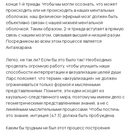
конце 1-й триады. Чтобы мы могли осознать, что может
происходить или не происходить в наших ментальных
оболочках, наш физически-эфирный мозг должен быть
объективно связан с нашей нижней ментальной
оболочкой. Таким образом, 2-я триада вступает в прямую
связь с нашим мозгом, связывая высший и низший разум.
Посредником во всем этом процессе является
Антахкарана.
Легко, не так ли? Если бы это было так! Необходимо
проделать огромную работу, чтобы улучшить наши
способности интерпретации и визуализации целей души.
Ларс поясняет, что термин «визуализация» не должен
ограничиваться только формой и мысленными
представлениями. Помните, эти идеи исходят из
каузально-следственного мира, поэтому мы имеем дело с
геометрическими представлениями знаний, а не с
линейными мыслительными процессами. Чтобы постичь
это знание, интуиция (47:3) должна быть пробуждена.
Каким бы трудным ни был этот процесс построения