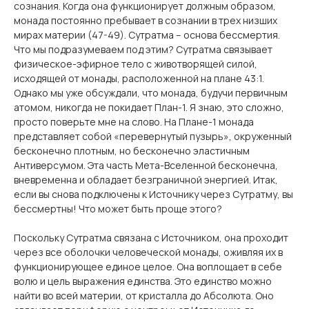
сознания. Когда она функционирует должным образом,
монада постоянно пребывает в сознании в трех низших
мирах материи (47-49). Сутратма – основа бессмертия.
Что мы подразумеваем под этим? Сутратма связывает
физическое-эфирное тело с животворящей силой,
исходящей от монады, расположенной на плане 43:1.
Однако мы уже обсуждали, что монада, будучи первичным
атомом, никогда не покидает План-1. Я знаю, это сложно,
просто поверьте мне на слово. На Плане-1 монада
представляет собой «перевернутый пузырь», окруженный
бесконечно плотным, но бесконечно эластичным
Антиверсумом. Эта часть Мета-Вселенной бесконечна,
вневременна и обладает безграничной энергией. Итак,
если вы снова подключены к Источнику через Сутратму, вы
бессмертны! Что может быть проще этого?
Поскольку Сутратма связана с Источником, она проходит
через все оболочки человеческой монады, оживляя их в
функционирующее единое целое. Она воплощает в себе
волю и цель выражения единства. Это единство можно
найти во всей материи, от кристалла до Абсолюта. Оно