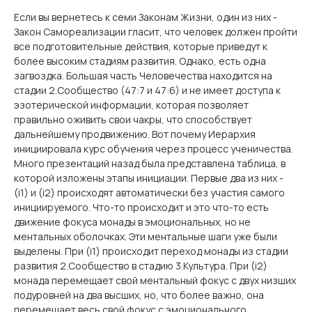
Если вы вернетесь к семи Законам Жизни, один из них -
Закон Самореализации гласит, что человек должен пройти
все подготовительные действия, которые приведут к
более высоким стадиям развития. Однако, есть одна
загвоздка. Большая часть Человечества находится на
стадии 2.Сообщество (47:7 и 47:6) и не имеет доступа к
эзотерической информации, которая позволяет
правильно оживить свои чакры, что способствует
дальнейшему продвижению. Вот почему Иерархия
инициировала курс обучения через процесс ученичества.
Много презентаций назад была представлена ​​таблица, в
которой изложены этапы инициации. Первые два из них -
(i1) и (i2) происходят автоматически без участия самого
инициируемого. Что-то происходит и это что-то есть
движение фокуса монады в эмоциональных, но не
ментальных оболочках. Эти ментальные шаги уже были
выделены. При (i1) происходит переход монады из стадии
развития 2.Сообщество в стадию 3.Культура. При (i2)
монада перемещает свой ментальный фокус с двух низших
подуровней на два высших, но, что более важно, она
перемещает весь свой фокус с эмоционального