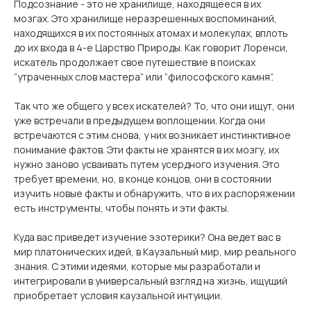
Подсознание - это не хранилище, находящееся в их
мозгах. Это хранилище неразрешенных воспоминаний,
находящихся в их постоянных атомах и молекулах, вплоть
до их входа в 4-е Царство Природы. Как говорит Лоренси,
искатель продолжает свое путешествие в поисках
“утраченных слов мастера” или “философского камня”.
Так что же общего у всех искателей? То, что они ищут, они
уже встречали в предыдущем воплощении. Когда они
встречаются с этим снова, у них возникает инстинктивное
понимание фактов. Эти факты не хранятся в их мозгу, их
нужно заново усваивать путем усердного изучения. Это
требует времени, но, в конце концов, они в состоянии
изучить новые факты и обнаружить, что в их распоряжении
есть инструменты, чтобы понять и эти факты.
Куда вас приведет изучение эзотерики? Она ведет вас в
мир платонических идей, в Каузальный мир, мир реального
знания. С этими идеями, которые мы разработали и
интегрировали в универсальный взгляд на жизнь, ищущий
приобретает условия каузальной интуиции.