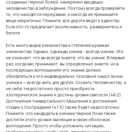
созданных Черной Ложей, намеренно вводящих
человечество в заблуждение. Поэтому всегда проверяйте
то, что находится перед вами, и никогда не принимайте
вещи некритично. Помните, все дороги ведут к единству.
Если кто-то предлагает эксклюзивность, развернитесь и
бегите.
Есть много видов ученичества и степеней в рамках
ученичества. Однако, однажды ученик - всегда ученик. Это
не означает, что вы всегда знаете, что вы ученик. В первый
раз, когда вас принимают, вы определенно знаете, но в
последующих воплощениях это знание должно
обновляться и это индивидуально. Основной смысл жизни
ученика — всегда жить для других. Служить Человечеству, а
не себе. Недостаточно просто приобрести
эзотерическое знание и достичь уровня святости (48:2).
Достижения Универсального Мышления и достижения
стадии 4.Сострадания (47:5) также будет недостаточно.
Помните, что кандидаты в ученики Черной Ложи также
достигли этого уровня эволюции в своих оболочках
воплощения. Просто чтобы усложнить ситуацию,
требования к тому, чтобы стать принятым учеником,