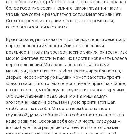
способности и вход в 5-е Царство гарантирован в гораздо
более короткие сроки. Помните, Закон Развития гласит,
что мы все должны развиваться, хотим мы этого или нет.
Сколько времени это займет у нас, это переменная,
которая зависит он нас самих.
Будет справедливо сказать, что все искатели стремятся к
определенности и ясности. Они хотят познания
реальности. Получив эзотерические знания, они хотят как
можно быстрее достичь высших царств и избежать колеса
перевоплощений. Мы должны осознать, что этими
мотивами движет наше эго. Итак, резюмируя баннер над
дверью, через которую ищущий может захотеть пройти:
«Закон гласит, что только те могут иметь право на знание,
кто желает его, чтобы лучше служить и помогать другим».
Это единственный правильный мотив. Индивидуум
эгоистичен как личность. Нам нужно пройти этот шаг,
чтобы осознать себя. Мы оставляем безопасность
групповой души, чтобы взять на себя ответственность за
наше развитие. Осознав себя как личность, следующим
шагом будет возвращение в коллектив. На этот раз мы
входим как группа душ, перестав быть изолированной