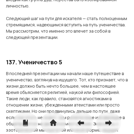
личностью.
Следующий шаг на пути для искателя — стать полноценным
стремящимся, надеющимся вступить на путь ученичества.
Мы рассмотрим, что именно это влечет за собой в
следующей презентации.
137. Ученичество 5
В последней презентации мы начали наше путешествие в
ученичество, взглянув на ищущего. Тот, кто признает, что в
жизни должно быть нечто большее, чем в настоящее
время объясняется религией, наукой или философией.
Такие люди, как правило, становятся агностиками в
отношении жизни, убежденными атеистами или просто
скептиками. Но они продвинулись дальше по пути, даже
если они этого не знают, чем религиозные или верящие в
общепринятое на данный момент мнение. Знакомясь с
эзотерической мыслью в той или иной форме, ищущий