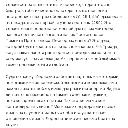
делается поэтапно, эти шаги происходят достаточно
быстро, чтобы их можно было сделать в отношении
построения всех трех оболочек - 47:1, 46:1, 45:1, даже если
вы находитесь на первой ступени лестницы (48:1). Это
делает жизнь более напряженной для наших учителей,
нашего солнечного ангела и наших Протогоносов.
Помните Протогоноса, Перворожденного? Это дэва,
который будет хранить наши воспоминания о 3-й Триаде,
когда наша планета растворится, прежде чем вступит в
следующую фазу эволюции. Ах, вернемся к моей любимой
теме - цепочки, круги и глобусы.
Судя по всему, Иерархия работает над новыми методами,
помогающими человеческой эволюции и позволяющими
нам усваивать необходимые для развития энергии. Видите
ли, ничто не высечено на камне, даже наши лучшие,
похоже, преуспевают в этом. Так что же мы можем
контролировать лично? Мы можем сосредоточить свою
жизнь на служении, забыть о себе и улучшить свое
отношение к жизни. Лоренси цитирует письмо брата на
«пути».