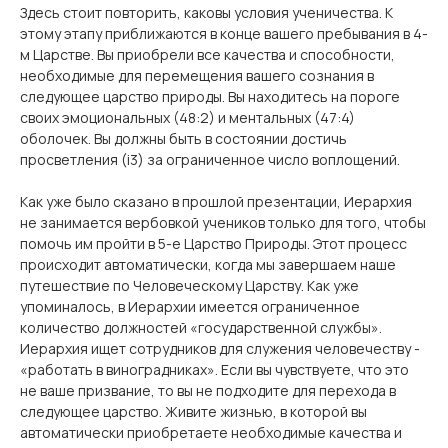
Здесь стоит повторить, каковы условия ученичества. К
этому этапу приближаются в конце вашего пребывания в 4-
м Царстве. Вы приобрели все качества и способности,
необходимые для перемещения вашего сознания в
следующее царство природы. Вы находитесь на пороге
своих эмоциональных (48:2) и ментальных (47:4)
оболочек. Вы должны быть в состоянии достичь
просветления (i3) за ограниченное число воплощений.
Как уже было сказано в прошлой презентации, Иерархия
не занимается вербовкой учеников только для того, чтобы
помочь им пройти в 5-е Царство Природы. Этот процесс
происходит автоматически, когда мы завершаем наше
путешествие по Человеческому Царству. Как уже
упоминалось, в Иерархии имеется ограниченное
количество должностей «государственной службы».
Иерархия ищет сотрудников для служения человечеству -
«работать в виноградниках». Если вы чувствуете, что это
не ваше призвание, то вы не подходите для перехода в
следующее царство. Живите жизнью, в которой вы
автоматически приобретаете необходимые качества и