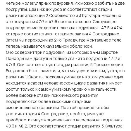
четыре молекулярных подуровня. Их можно разбить на две
подгруппы. Два нижних уровня соответствуют стадии
развития эволюции 2.Сообщество и 3.Культура. Численно
это подуровни 47:7 и 47:6 соответственно. Следующее
подразделение содержит еще два подуровня - 47:5 и 47:4,
которые соответствуют стадии развития 4.Сострадание.
Затем мы переходим во 2-ю Триаду, где ментальное тело
теперь называется каузальной оболочкой.
Оно содержит три подуровня, из которых в 4-м Царстве
Природы нам доступны только два - это подуровни 47:2 и
47: 3. Они соответствуют стадии развития 5.Просветление.
Вы, должно быть, заметили, что мы упустили из виду стадию
развития 1.Юность, поскольку монада на этом уровне едва
находится в своем человеческом цикле развития и имеет
доступ только к самому низкому уровню ментальности.
Более высокие стадии психического развития
подкрепляются более высокими стадиями
эмоционального развития. По этой причине, чтобы
достичь стадии 4.Сострадание, необходимо уже
приобрести силу эмоционального влечения на подпланах
48:3 и 48:2. Это соответствует стадии развития 3.Культура.