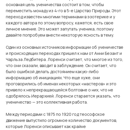
основная цель ученичества состоит в том, чтобы
переместить монаду из 4-го в 5-е Царство Природы. Этот
переход известен многими терминами в эзотерике и у
каждого автора по этому вопросу, кажется, есть свое
личное мнение. Это может запутать ученика, поэтому
давайте попробуем внести некоторую ясность в тему.
Один из основных источников информации об ученичестве
и происходящих переходах пришел к нам от Анни Безант и
Чарльза Ледбитера. Лоренси считает, что многое из того,
что они сказали, вводит в заблуждение. Он считает, что
было ошибкой делать достоянием какую-либо
информацию об инициациях. Что еще хуже, они
проговорились об именах некоторых «мастеров» и это
привело к непрекращающейся болтовне о них, что не
одобрялось Иерархией. Лоренси старается указать, что
ученичество — это коллективная работа.
Между периодами с 1875 по 1920 год теософское
движение выпустило огромное количество документов,
которые Лоренси описывает как крайне