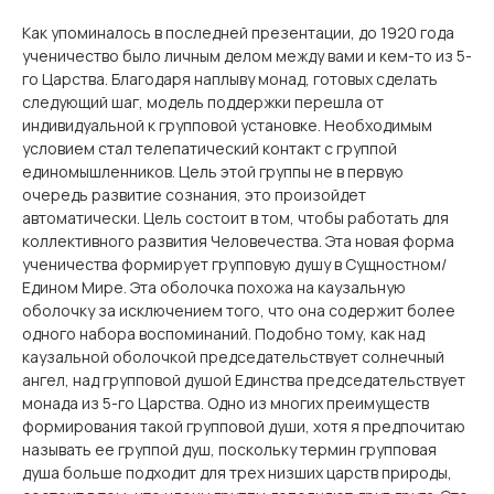
Как упоминалось в последней презентации, до 1920 года
ученичество было личным делом между вами и кем-то из 5-
го Царства. Благодаря наплыву монад, готовых сделать
следующий шаг, модель поддержки перешла от
индивидуальной к групповой установке. Необходимым
условием стал телепатический контакт с группой
единомышленников. Цель этой группы не в первую
очередь развитие сознания, это произойдет
автоматически. Цель состоит в том, чтобы работать для
коллективного развития Человечества. Эта новая форма
ученичества формирует групповую душу в Сущностном/
Едином Мире. Эта оболочка похожа на каузальную
оболочку за исключением того, что она содержит более
одного набора воспоминаний. Подобно тому, как над
каузальной оболочкой председательствует солнечный
ангел, над групповой душой Единства председательствует
монада из 5-го Царства. Одно из многих преимуществ
формирования такой групповой души, хотя я предпочитаю
называть ее группой душ, поскольку термин групповая
душа больше подходит для трех низших царств природы,