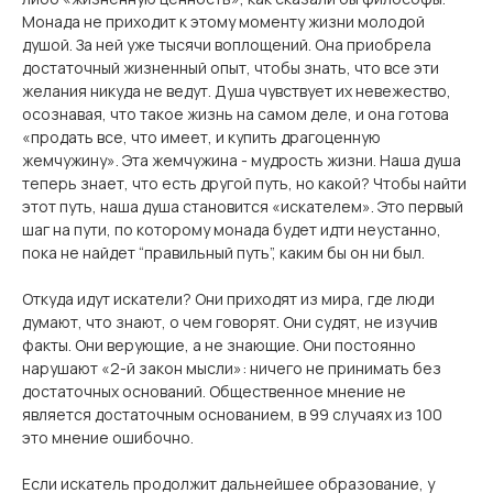
Монада не приходит к этому моменту жизни молодой
душой. За ней уже тысячи воплощений. Она приобрела
достаточный жизненный опыт, чтобы знать, что все эти
желания никуда не ведут. Душа чувствует их невежество,
осознавая, что такое жизнь на самом деле, и она готова
«продать все, что имеет, и купить драгоценную
жемчужину». Эта жемчужина - мудрость жизни. Наша душа
теперь знает, что есть другой путь, но какой? Чтобы найти
этот путь, наша душа становится «искателем». Это первый
шаг на пути, по которому монада будет идти неустанно,
пока не найдет “правильный путь”, каким бы он ни был.
Откуда идут искатели? Они приходят из мира, где люди
думают, что знают, о чем говорят. Они судят, не изучив
факты. Они верующие, а не знающие. Они постоянно
нарушают «2-й закон мысли»: ничего не принимать без
достаточных оснований. Общественное мнение не
является достаточным основанием, в 99 случаях из 100
это мнение ошибочно.
Если искатель продолжит дальнейшее образование, у