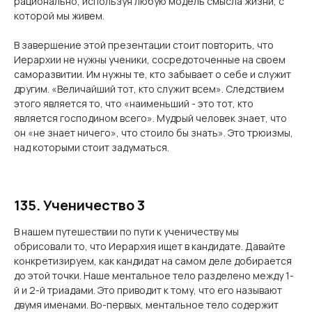
рационально, используя любую модель смысла жизни, с
которой мы живем.
В завершение этой презентации стоит повторить, что
Иерархии не нужны ученики, сосредоточенные на своем
саморазвитии. Им нужны те, кто забывает о себе и служит
другим. «Величайший тот, кто служит всем». Следствием
этого является то, что «наименьший - это тот, кто
является господином всего». Мудрый человек знает, что
он «не знает ничего», что стоило бы знать». Это трюизмы,
над которыми стоит задуматься.
135. Ученичество 3
В нашем путешествии по пути к ученичеству мы
обрисовали то, что Иерархия ищет в кандидате. Давайте
конкретизируем, как кандидат на самом деле добирается
до этой точки. Наше ментальное тело разделено между 1-
й и 2-й триадами. Это приводит к тому, что его называют
двумя именами. Во-первых, ментальное тело содержит