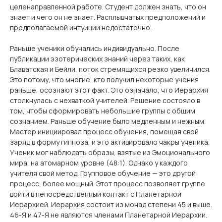
целенаправленной работе. Студент должен знать, что он
знает и чего он не знает. Расплывчатых предположений и
предполагаемой интуиции недостаточно.
Раньше ученики обучались индивидуально. После
публикации эзотерических знаний через таких, как
Блаватская и Бейли, поток стремящихся резко увеличился.
Это потому, что многие, кто получил некоторые учения
раньше, осознают этот факт. Это означало, что Иерархия
столкнулась с нехваткой учителей. Решение состояло в
том, чтобы сформировать небольшие группы с общим
сознанием. Раньше обучение было медленным и нежным.
Мастер инициировал процесс обучения, помещая свой
заряд в форму гипноза, и это активировало чакры ученика.
Ученик мог наблюдать образы, взятые из Эмоционального
мира, на атомарном уровне (48:1). Однако у каждого
учителя свой метод. Групповое обучение — это другой
процесс, более мощный. Этот процесс позволяет группе
войти в непосредственный контакт с Планетарной
Иерархией. Иерархия состоит из монад степени 45 и выше.
46-Я и 47-Я не являются членами Планетарной Иерархии.