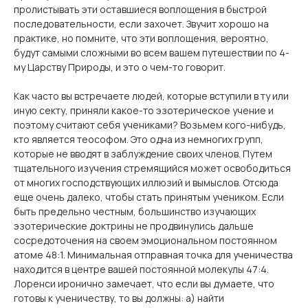
пролистывать эти оставшиеся воплощения в быстрой
последовательности, если захочет. Звучит хорошо на
практике, но помните, что эти воплощения, вероятно,
будут самыми сложными во всем вашем путешествии по 4-
му Царству Природы, и это о чем-то говорит.
Как часто вы встречаете людей, которые вступили в ту или
иную секту, приняли какое-то эзотерическое учение и
поэтому считают себя учениками? Возьмем кого-нибудь,
кто является теософом. Это одна из немногих групп,
которые не вводят в заблуждение своих членов. Путем
тщательного изучения стремящийся может освободиться
от многих господствующих иллюзий и вымыслов. Отсюда
еще очень далеко, чтобы стать принятым учеником. Если
быть предельно честным, большинство изучающих
эзотерические доктрины не продвинулись дальше
сосредоточения на своем эмоциональном постоянном
атоме 48:1. Минимальная отправная точка для ученичества
находится в центре вашей постоянной молекулы 47:4.
Лоренси иронично замечает, что если вы думаете, что
готовы к ученичеству, то вы должны: а) найти