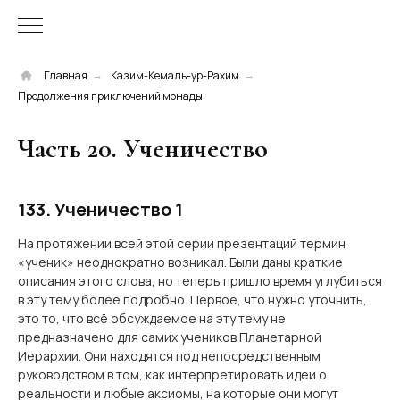
Главная
Казим-Кемаль-ур-Рахим
→
→
Продолжения приключений монады
Часть 20. Ученичество
133. Ученичество 1
На протяжении всей этой серии презентаций термин
«ученик» неоднократно возникал. Были даны краткие
описания этого слова, но теперь пришло время углубиться
в эту тему более подробно. Первое, что нужно уточнить,
это то, что всё обсуждаемое на эту тему не
предназначено для самих учеников Планетарной
Иерархии. Они находятся под непосредственным
руководством в том, как интерпретировать идеи о
реальности и любые аксиомы, на которые они могут