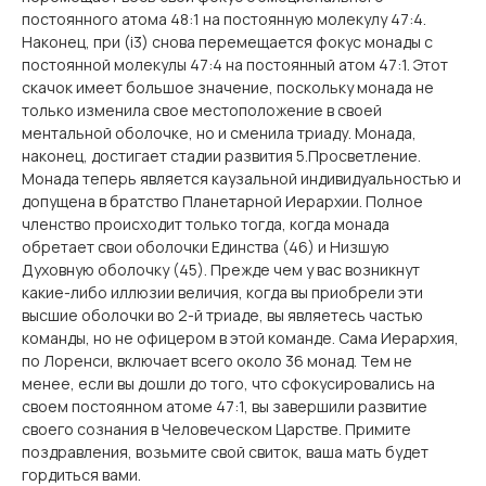
постоянного атома 48:1 на постоянную молекулу 47:4.
Наконец, при (i3) снова перемещается фокус монады с
постоянной молекулы 47:4 на постоянный атом 47:1. Этот
скачок имеет большое значение, поскольку монада не
только изменила свое местоположение в своей
ментальной оболочке, но и сменила триаду. Монада,
наконец, достигает стадии развития 5.Просветление.
Монада теперь является каузальной индивидуальностью и
допущена в братство Планетарной Иерархии. Полное
членство происходит только тогда, когда монада
обретает свои оболочки Единства (46) и Низшую
Духовную оболочку (45). Прежде чем у вас возникнут
какие-либо иллюзии величия, когда вы приобрели эти
высшие оболочки во 2-й триаде, вы являетесь частью
команды, но не офицером в этой команде. Сама Иерархия,
по Лоренси, включает всего около 36 монад. Тем не
менее, если вы дошли до того, что сфокусировались на
своем постоянном атоме 47:1, вы завершили развитие
своего сознания в Человеческом Царстве. Примите
поздравления, возьмите свой свиток, ваша мать будет
гордиться вами.