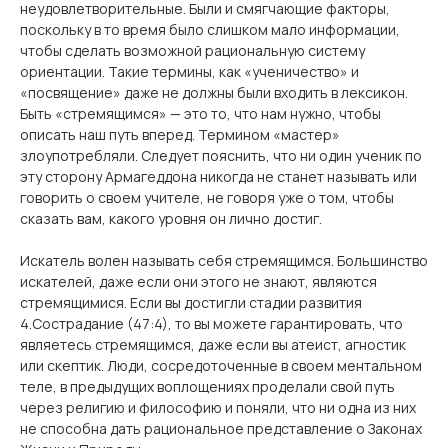
неудовлетворительные. Были и смягчающие факторы,
поскольку в то время было слишком мало информации,
чтобы сделать возможной рациональную систему
ориентации. Такие термины, как «ученичество» и
«посвящение» даже не должны были входить в лексикон.
Быть «стремящимся» — это то, что нам нужно, чтобы
описать наш путь вперед. Термином «мастер»
злоупотребляли. Следует пояснить, что ни один ученик по
эту сторону Армагеддона никогда не станет называть или
говорить о своем учителе, не говоря уже о том, чтобы
сказать вам, какого уровня он лично достиг.
Искатель волен называть себя стремящимся. Большинство
искателей, даже если они этого не знают, являются
стремящимися. Если вы достигли стадии развития
4.Сострадание (47:4), то вы можете гарантировать, что
являетесь стремящимся, даже если вы атеист, агностик
или скептик. Люди, сосредоточенные в своем ментальном
теле, в предыдущих воплощениях проделали свой путь
через религию и философию и поняли, что ни одна из них
не способна дать рациональное представление о Законах