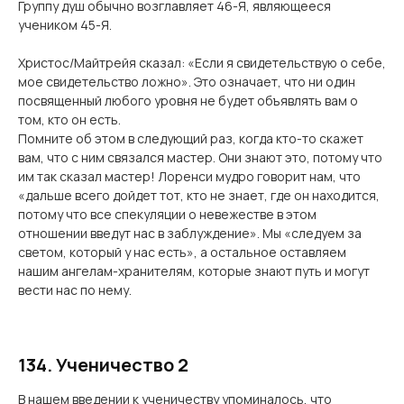
Группу душ обычно возглавляет 46-Я, являющееся
учеником 45-Я.
Христос/Майтрейя сказал: «Если я свидетельствую о себе,
мое свидетельство ложно». Это означает, что ни один
посвященный любого уровня не будет объявлять вам о
том, кто он есть.
Помните об этом в следующий раз, когда кто-то скажет
вам, что с ним связался мастер. Они знают это, потому что
им так сказал мастер! Лоренси мудро говорит нам, что
«дальше всего дойдет тот, кто не знает, где он находится,
потому что все спекуляции о невежестве в этом
отношении введут нас в заблуждение». Мы «следуем за
светом, который у нас есть», а остальное оставляем
нашим ангелам-хранителям, которые знают путь и могут
вести нас по нему.
134. Ученичество 2
В нашем введении к ученичеству упоминалось, что