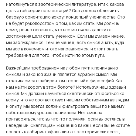
натолкнуться в эзотерической литературе. Итак, какова
цель этой серии презентаций? Она должна облегчить
базовую ориентацию вокруг концепций ученичества. Это
не будет руководством о том, как им стать. Мы должны
немедленно осознать, что все мы очень далеки от
достижения цели стать учеником. Если мы думаем иначе,
мы заблуждаемся. Тем не менее, есть смысл знать, куда
мы все в конечном итоге направляемся, и стоит знать
требования для того, чтобы идти по этому пути.
Важнейшим требованием на любом пути к пониманию
смысла и законов жизни является здравый смысл. Мы
сталкиваемся с лабиринтом теологий и философий. Как
нам найти дорогу в этом болоте? Используя наш здравый
смысл. Мы должны научиться скептически относиться ко
всему, что не соответствует нашим собственным взглядам
и опыту. Мы всегда должны фильтровать вещи по нашему
собственному уровню понимания. Нет смысла
притворяться, что вы что-то получили, если вы остлись в
неведении. Скептицизм жизненно важен, если вы не хотите
попасть в лабиринт «фальшивых» эзотерических сект,