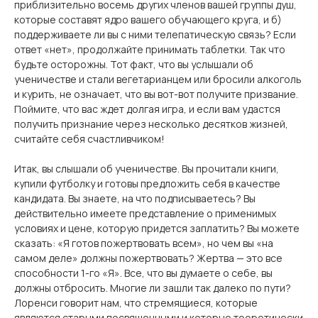
приблизительно восемь других членов вашей группы душ,
которые составят ядро ​​вашего обучающего круга, и б)
поддерживаете ли вы с ними телепатическую связь? Если
ответ «нет», продолжайте принимать таблетки. Так что
будьте осторожны. Тот факт, что вы услышали об
ученичестве и стали вегетарианцем или бросили алкоголь
и курить, не означает, что вы вот-вот получите призвание.
Поймите, что вас ждет долгая игра, и если вам удастся
получить признание через несколько десятков жизней,
считайте себя счастливчиком!
Итак, вы слышали об ученичестве. Вы прочитали книги,
купили футболку и готовы предложить себя в качестве
кандидата. Вы знаете, на что подписываетесь? Вы
действительно имеете представление о применимых
условиях и цене, которую придется заплатить? Вы можете
сказать: «Я готов пожертвовать всем», но чем вы «на
самом деле» должны пожертвовать? Жертва — это все
способности 1-го «Я». Все, что вы думаете о себе, вы
должны отбросить. Многие ли зашли так далеко по пути?
Лоренси говорит нам, что стремящиеся, которые
являются старыми посвященными и которые теоретически