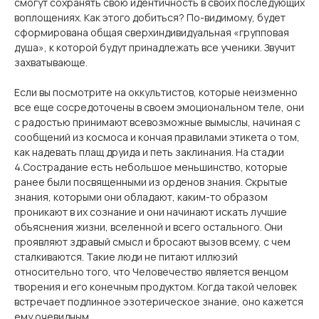
смогут сохранять свою идентичность в своих последующих
воплощениях. Как этого добиться? По-видимому, будет
сформирована общая сверхиндивидуальная «групповая
душа», к которой будут принадлежать все ученики. Звучит
захватывающе.
Если вы посмотрите на оккультистов, которые неизменно
все еще сосредоточены в своем эмоциональном теле, они
с радостью принимают всевозможные вымыслы, начиная с
сообщений из космоса и кончая правилами этикета о том,
как надевать плащ друида и петь заклинания. На стадии
4.Сострадание есть небольшое меньшинство, которые
ранее были посвященными из орденов знания. Скрытые
знания, которыми они обладают, каким-то образом
проникают в их сознание и они начинают искать лучшие
объяснения жизни, вселенной и всего остального. Они
проявляют здравый смысл и бросают вызов всему, с чем
сталкиваются. Такие люди не питают иллюзий
относительно того, что Человечество является венцом
творения и его конечным продуктом. Когда такой человек
встречает подлинное эзотерическое знание, оно кажется
ему очевидным.