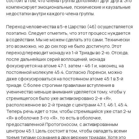
состоит в том, что члены группы дополняют друг друга. Это
компенсирует эмоциональные, психические и каузальные
недостатки внутри каждого члена группы.
Переход человечества в 5-е Царство (46) осуществляется
поэтапно. Следует отметить, что этот процесс нуждается
в содействии. Мы не можем сделать это сами. Технически
это возможно, но до сих пор не было достигнуто. Этот
переход переводит монаду из 1-й Триады во 2-ю. Отсюда,
после дальнейших серий воплощений, монада
фокусируется на атоме 47:1, затем - 46:1 и, наконец, на
постоянной молекуле 45:4. Согласно Лоренси, можно
даже сфокусироваться на постоянном атоме 45:1 в 3-й
триаде. С более строгими правилами вступления в
ученичество меньше внимания уделяется тому, чтобы у
стремящегося было уже активизировано 2-е «Я»,
расположенное во 2-й триаде с центрами 47:1, 46:1, 45:4.
Теперь речь идет о том, чтобы стремящийся уже стал 2-м
«Я» в оболочке 3-го «Я», то есть в оболочке,
предоставленной Протогоносом, с активированным
центром 45:1. Цель состоит в том, чтобы овладеть всеми
тремя типами сознания в двух верхних триадах. Хотя это