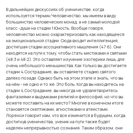
В дальнейших дискуссиях об ученичестве, когда
используется термин Человечество, мы имеем в виду
большинство человеческих монад, а не самый молодой
класс -души на стадии 1.Юность. Вообще говоря,
человечество можно охарактеризовать как находящееся
на эмоциональной стадии. Сюда входит интеллигенция,
достигшая стадии ассоциативного мышления (47:6). Они
находятся на пути к тому, чтобы стать мистиками и святыми
(48:3 и 48:2). Это оставляет изучение эзотерики лишь для
очень небольшого меньшинства. Как только вы достигаете
стадии 4.Сострадание, вы оставляете стадию святого
далеко позади. Однако быть на этом этапе и знать, что вы
на нём - не одно и то же. Это боль. Когда вы находитесь на
стадии 4.Сострадание, вы никогда не удовлетворитесь
фантазиями и выдумками религий и философий, но что вы
можете поставить на их место? Многие в конечном итоге
становятся скептиками, агностиками и атеистами.
Лоренси говорит нам, что все изменится в будущем, когда,
достигнув ученичества, ученик на пути также будет
наделен непрерывностью сознания. Таким образом, они