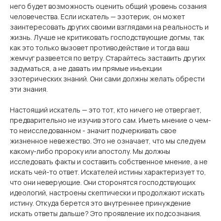
него будет возможность оценить общий уровень созания
человечества. Если искатель — эзотерик, он может
заинтересовать других своими взглядами на реальность и
жизнь. Лучше не критиковать господствующие догмы, так
как это только вызовет противодействие и тогда ваш
жемчуг развеется по ветру. Старайтесь заставить других
задуматься, а не давать им прямые инъекции
эзотерических знаний. Они сами должны желать обрести
эти знания.
Настоящий искатель — это тот, кто ничего не отвергает,
предварительно не изучив этого сам. Иметь мнение о чем-
то неисследованном - значит подчеркивать свое
жизненное невежество. Это не означает, что мы следуем
какому-либо пророку или апостолу. Мы должны
исследовать факты и составить собственное мнение, а не
искать чей-то ответ. Искателей истины характеризует то,
что они неверующие. Они сторонятся господствующих
идеологий, настроены скептически и продолжают искать
истину. Откуда берется это внутреннее принуждение
искать ответы дальше? Это проявление их подсознания.