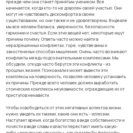
прежде чем она станет принятым учеником. Все
начинается, когда кто-то не доволен своей участью. Они
могут не чувствовать дискомфорта в своем
существовании, но они также и не удовлетворены. В идеале
мы все желаем баланса, уверенности, безопасности,
гармонии и счастья. Если этих вещей нет, некоторые ищут
причины почему. Ответы часто можно найти в
неразрешенных конфликтах, горе, чувстве вины и
закостенелых способах мышления. Очень часто возникают
конфликты между подсознательными комплексами. Мы
обсудили, откуда часто берутся эти конфликты - из
прошлых жизней. Психоанализ может вывести эти
комплексы на поверхность, позволяя человеку установить
их причины. Прежде всего человек должен выработать
стоические комплексы неуязвимости, ограждающие их от
приступов ненависти.
Чтобы освободиться от этих негативных аспектов жизни,
нужно увидеть их такими, какие они есть - иллюзии.
Наступает время, когда богатство в виде собственности и
почести в виде славы и власти перестают иметь какую-
либо «жизненную ценность», как сказали бы философы.