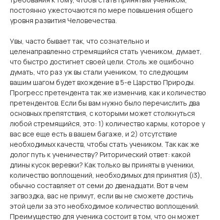
постоянно ужесточаются по мере повышения общего
уровня развития Человечества.
Увы, часто бывает так, что сознательно и
целенаправленно стремящийся стать учеником, думает,
что быстро достигнет своей цели. Столь же ошибочно
думать, что раз уж вы стали учеником, то следующим
вашим шагом будет вхождение в 5-е Царство Природы.
Прогресс претендента так же изменчив, как и количество
претендентов. Если бы вам нужно было перечислить два
основных препятствия, с которыми может столкнуться
любой стремящийся, это: 1) количество кармы, которое у
вас все еще есть в вашем багаже, и 2) отсутствие
необходимых качеств, чтобы стать учеником. Так как же
долог путь к ученичеству? Риторический ответ: какой
длины кусок веревки? Как только вы приняты в ученики,
количество воплощений, необходимых для принятия (i3),
обычно составляет от семи до двенадцати. Вот в чем
загвоздка, вас не примут, если вы не сможете достичь
этой цели за это необходимое количество воплощений.
Преимущество для ученика состоит в том, что он может