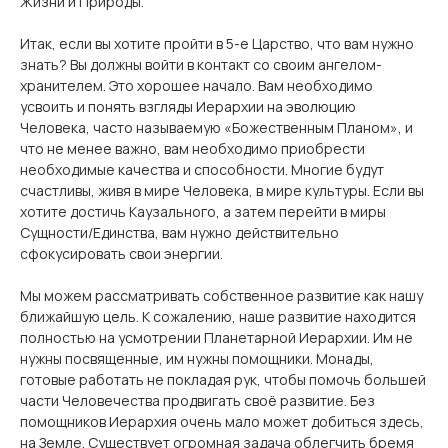
Жизни и Природы.
Итак, если вы хотите пройти в 5-е Царство, что вам нужно
знать? Вы должны войти в контакт со своим ангелом-
хранителем. Это хорошее начало. Вам необходимо
усвоить и понять взгляды Иерархии на эволюцию
Человека, часто называемую «Божественным Планом», и
что не менее важно, вам необходимо приобрести
необходимые качества и способности. Многие будут
счастливы, живя в мире Человека, в мире культуры. Если вы
хотите достичь Каузального, а затем перейти в миры
Сущности/Единства, вам нужно действительно
сфокусировать свои энергии.
Мы можем рассматривать собственное развитие как нашу
ближайшую цель. К сожалению, наше развитие находится
полностью на усмотрении Планетарной Иерархии. Им не
нужны посвященные, им нужны помощники. Монады,
готовые работать не покладая рук, чтобы помочь большей
части Человечества продвигать своё развитие. Без
помощников Иерархия очень мало может добиться здесь,
на Земле. Существует огромная задача облегчить бремя