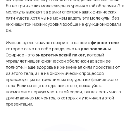
бы не три высших молекулярных уровня этой оболочки. Эти
молекулы выходят за рамки спектра наших физических
пяти чувств. Хотя мы не можем видеть эти молекулы, без
них наши три нижних уровня вообще не функционировали
бы.
Именно здесь я начал говорить о нашем
эфирном теле
,
которое само по себе разделено на
две половины
.
Эфирное - это
энергетический пакет
, который
управляет нашей физической оболочкой во всей ее
полноте. Наше здоровье и жизненная сила проистекают
из этого тела, а не из биохимических процессов,
происходящих на трех нижних подуровнях физического
тела. Если вы еще не сделали этого, пожалуйста,
посмотрите первую часть этой серии, так как есть много
других важных моментов, о которых я упоминал в этой
презентации.