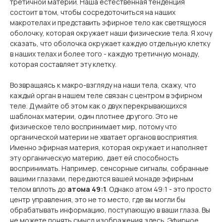
третичной материи. Наша естественная тенденция
состоит в том, чтобы сосредоточиться на наших
макротелах и представить эфирное тело как светящуюся
оболочку, которая окружает наши физические тела. Я хочу
сказать, что оболочка окружает каждую отдельную клетку
в наших телах и более того - каждую третичную монаду,
которая составляет эту клетку.
Возвращаясь к макро-взгляду на наши тела, скажу, что
каждый орган в нашем теле связан с центром в эфирном
теле. Думайте об этом как о двух перекрывающихся
шаблонах материи, один плотнее другого. Это не
физическое тело воспринимает мир, потому что
органической материи не хватает органов восприятия.
Именно эфирная материя, которая окружает и наполняет
эту органическую материю, дает ей способность
воспринимать. Например, сенсорные сигналы, собранные
вашими глазами, передаются вашей монаде эфирным
телом вплоть до
атома 49:1
. Однако атом 49:1 - это просто
центр управления, это не то место, где вы могли бы
обрабатывать информацию, поступающую в ваши глаза. Вы
не можете понять смысл изображения здесь. Эфирное