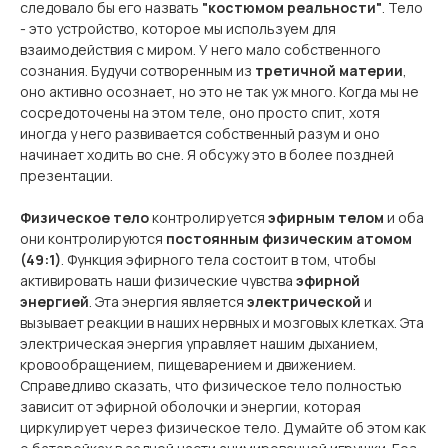
следовало бы его назвать
"костюмом реальности"
. Тело
- это устройство, которое мы используем для
взаимодействия с миром. У него мало собственного
сознания. Будучи сотворенным из
третичной материи
,
оно активно осознает, но это не так уж много. Когда мы не
сосредоточены на этом теле, оно просто спит, хотя
иногда у него развивается собственный разум и оно
начинает ходить во сне. Я обсужу это в более поздней
презентации.
Физическое тело
контролируется
эфирным телом
и оба
они контролируются
постоянным физическим атомом
(49:1)
. Функция эфирного тела состоит в том, чтобы
активировать наши физические чувства
эфирной
энергией
. Эта энергия является
электрической
и
вызывает реакции в наших нервных и мозговых клетках. Эта
электрическая энергия управляет нашим дыханием,
кровообращением, пищеварением и движением.
Справедливо сказать, что физическое тело полностью
зависит от эфирной оболочки и энергии, которая
циркулирует через физическое тело. Думайте об этом как