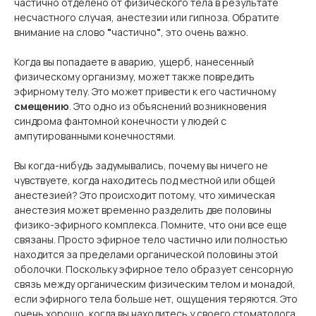
частично отделено от физического тела в результате
несчастного случая, анестезии или гипноза.
Обратите
внимание на слово
"
частично
"
, это очень важно.
Когда вы попадаете в аварию, ущерб, нанесенный
физическому организму, может также повредить
эфирному телу. Это может привести к его частичному
смещению
. Это одно из объяснений возникновения
синдрома фантомной конечности у людей с
ампутированными конечностями.
Вы когда-нибудь задумывались, почему вы ничего не
чувствуете, когда находитесь под местной или общей
анестезией? Это происходит потому, что химическая
анестезия может временно разделить две половины
физико-эфирного комплекса. Помните, что они все еще
связаны. Просто эфирное тело частично или полностью
находится за пределами органической половины этой
оболочки. Поскольку эфирное тело образует сенсорную
связь между органическим физическим телом и монадой,
если эфирного тела больше нет, ощущения теряются. Это
очень хорошо, когда вы находитесь у своего стоматолога.