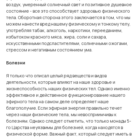
воздух, умеренный солнечный свет и позитивное душевное
состояние - все это способствует здоровью физического
тела. Оборотная сторона этого заключается в том, что мы
можем нанести вред нашему физическому и тонкому телу,
употребляя табак, алкоголь, наркотики, перееданием,
избытоком красного мяса, жира, соли и сахара,
искусственными подсластителями, солнечными ожогами,
стрессом и негативным состоянием ума.
Болезни
Я только что описал целый ряд веществ и видов
деятельности, которые влияют на наше здоровье и
жизнеспособность наших физических тел. Однако именно
эффективное и действенное функционирование нашего
эфирного тела на самом деле определяет наше
благополучие. Если эфирная энергия правильно течет
через наши физические тела, мы невосприимчивы к
болезням. Однако следует отметить, что только монады 5-
го Царства неуязвимы для болезней, когда находятся в
физической форме. Важный факт, который следует иметь в