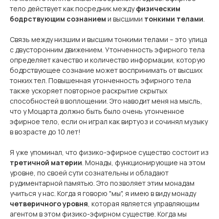
тело действует как посредник между
физическим
бодрствующим сознанием
и высшими
тонкими телами
.
Связь между низшим и высшим тонкими телами – это улица
с двусторонним движением. Утонченность эфирного тела
определяет качество и количество информации, которую
бодрствующее сознание может воспринимать от высших
тонких тел. Повышенная утонченность эфирного тела
также ускоряет повторное раскрытие скрытых
способностей в воплощении. Это наводит меня на мысль,
что у Моцарта должно быть было очень утонченное
эфирное тело, если он играл как виртуоз и сочинял музыку
в возрасте до 10 лет!
Я уже упоминал, что физико-эфирное существо состоит из
третичной материи
. Монады, функционирующие на этом
уровне, по своей сути сознательны и обладают
рудиментарной памятью. Это позволяет этим монадам
учиться у нас. Когда я говорю "мы", я имею в виду монаду
четверичного уровня
, которая является управляющим
агентом в этом физико-эфирном существе. Когда мы