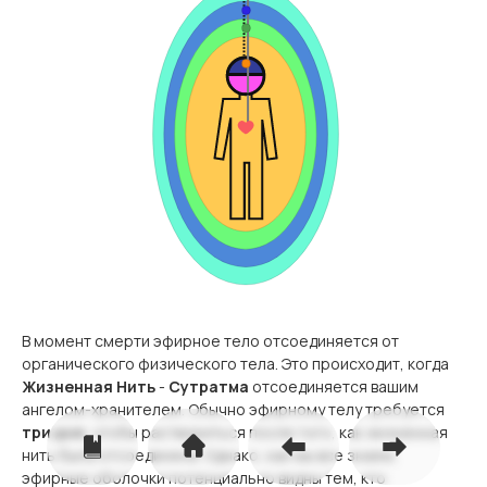
В момент смерти эфирное тело отсоединяется от
органического физического тела. Это происходит, когда
Жизненная Нить
-
Сутратма
отсоединяется вашим
ангелом-хранителем. Обычно эфирному телу
требуется
три дня
, чтобы раствориться после того, как жизненная
нить была отсоединена. Однако, как мы все знаем,
эфирные оболочки потенциально видны тем, кто