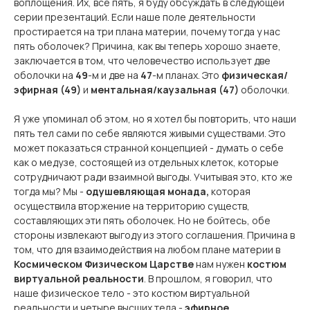
воплощения. Их, все пять, я буду обсуждать в следующей
серии презентаций. Если наше поле деятельности
простирается на три плана материи, почему тогда у нас
пять оболочек? Причина, как вы теперь хорошо знаете,
заключается в том, что человечество использует две
оболочки на
49
-м и две на
47
-м планах. Это
физическая/
эфирная (49)
и
ментальная/каузальная (47)
оболочки.
Я уже упоминал об этом, но я хотел бы повторить, что наши
пять тел сами по себе являются живыми существами. Это
может показаться странной концепцией - думать о себе
как о медузе, состоящей из отдельных клеток, которые
сотрудничают ради взаимной выгоды. Учитывая это, кто же
тогда мы? Мы -
одушевляющая монада,
которая
осуществила вторжение на территорию существ,
составляющих эти пять оболочек. Но не бойтесь, обе
стороны извлекают выгоду из этого соглашения. Причина в
том, что для взаимодействия на любом плане материи в
Космическом Физическом Царстве
нам нужен
костюм
виртуальной реальности
. В прошлом, я говорил, что
наше физическое тело - это костюм виртуальной
реальности и четыре высших тела -
эфирное,