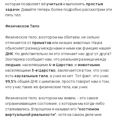
которая позволяет ей
учиться
и выполнять
простые
задачи
. Давайте теперь более подробно рассмотрим эти
пять тел.
Физическое Тело
Физическое тело, в котором мы обитаем, не сильно
отличается от
приматов
или низших животных. Наука
объясняет разницу между нами и ними как функцию нашей
ДНК
. Но действительно ли это отличает нас друг от друга?
Эзотерика сообщает нам, что реальная разница между
людьми
, населяющими
4-е Царство
, и
животными
,
населяющими
3-е Царство
, заключается в том, что у нас
есть
каузальные тела
, а у них их нет. Тот факт, что у нас
99,5
% общей ДНК с шимпанзе, просто говорит нам о том,
что у нас такие же физические тела, как у них.
Физическое тело, в котором мы живем, - это самое
ограничивающее состояние, с которым мы когда-либо
сталкивались. В прошлом я называл его
"костюмом
виртуальной реальности"
, хотя на самом деле мне