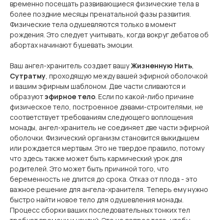
временно посещать развивающиеся физические тела в
более поздние месяцы пренатальной фазы развития.
Физические тела одушевляются только в момент
рождения. Это следует учитывать, когда вокруг дебатов об
абортах начинают бушевать эмоции.
Ваш ангел-хранитель создает вашу
Жизненную Нить
,
Сутратму
, проходящую между вашей эфирной оболочкой
и вашим эфирным шаблоном. Две части сливаются и
образуют
эфирное тело
. Если по какой-либо причине
физическое тело, построенное дэвами-строителями, не
соответствует требованиям следующего воплощения
монады, ангел-хранитель не соединяет две части эфирной
оболочки. Физический организм становится выкидышем
или рождается мертвым. Это не твердое правило, потому
что здесь также может быть кармический урок для
родителей. Это может быть причиной того, что
беременность не длится до срока. Отказ от плода - это
важное решение для ангела-хранителя. Теперь ему нужно
быстро найти новое тело для одушевления монады.
Процесс сборки ваших последовательных тонких тел