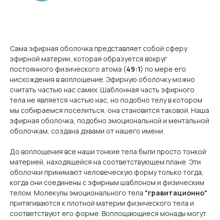
Сама эфирная оболочка представляет собой сферу
эфирной материи, которая образуется вокруг
постоянного физического атома (
49:1
) по мере его
нисхождения в воплощение. Эфирную оболочку можно
считать частью нас самих. Шаблонная часть эфирного
тела не является частью нас, но подобно телу в котором
мы собираемся поселиться, она становится таковой. Наша
эфирная оболочка, подобно эмоциональной и ментальной
оболочкам, создана дэвами от нашего имени.
До воплощения все наши тонкие тела были просто тонкой
материей, находящейся на соответствующем плане. Эти
оболочки принимают человеческую форму только тогда,
когда они соединены с эфирным шаблоном и физическим
телом. Молекулы эмоционального тела
"гравитационно"
притягиваются к плотной материи физического тела и
соответствуют его форме. Воплощающиеся монады могут