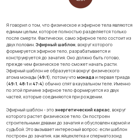
Я говорил о том, что физическое и эфирное тела являются
единым целым, которое полностью разделяется только
после смерти. Фактически, само эфирное тело состоит из
двух половин.
Эфирный шаблон
, вокруг которого
формируется эфирное тело, разрабатывается и
конструируется до зачатия. Оно должно быть готово,
прежде чем физическое тело сможет начать расти.
Эфирный шаблон не образуется вокруг физического
атома монады (
49:1
), потому что
монада
и первая триада
(
49:1
,
48:1
и
47:4
) обычно спят в каузальном теле. Именно
по этой причине эфирное тело формируется из двух
частей, которые соединяются при рождении.
Эфирный шаблон - это
энергетический каркас
, вокруг
которого растет физическое тело. Он построен
строительными дэвами до зачатия и обусловлен кармой и
судьбой. Это вызывает интересный вопрос: если шаблон
построен до зачатия, как яйцеклетка и сперматозоид