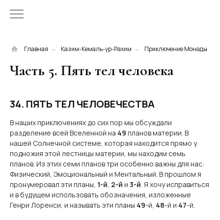
Главная
Казим-Кемаль-ур-Рахим
Приключение Монады
→
→
Часть 5. Пять тел человека
34. ПЯТЬ ТЕЛ ЧЕЛОВЕЧЕСТВА
В наших приключениях до сих пор мы обсуждали
разделение всей Вселенной на
49
планов материи. В
нашей Солнечной системе, которая находится прямо у
подножия этой лестницы материи, мы находим семь
планов. Из этих семи планов три особенно важны для нас:
Физический, Эмоциональный и Ментальный. В прошлом я
пронумеровал эти планы,
1-й
,
2-й
и
3-й
. Я хочу исправиться
и в будущем использовать обозначения, изложенные
Генри Лоренси, и называть эти планы
49
-й,
48
-й и
47
-й.