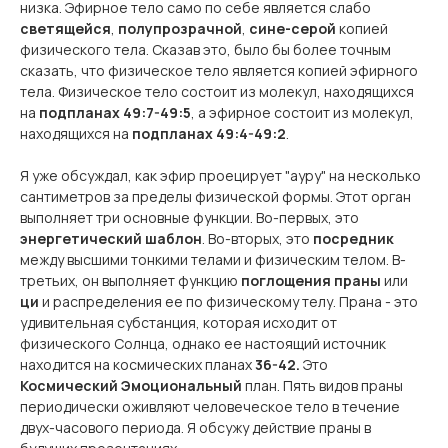
низка. Эфирное тело само по себе является слабо
светящейся
,
полупрозрачной
,
сине-серой
копией
физического тела. Сказав это, было бы более точным
сказать, что физическое тело является копией эфирного
тела. Физическое тело состоит из молекул, находящихся
на
подпланах 49:7-49:5
, а эфирное состоит из молекул,
находящихся на
подпланах 49:4-49:2
.
Я уже обсуждал, как эфир проецирует "ауру" на несколько
сантиметров за пределы физической формы. Этот орган
выполняет три основные функции. Во-первых, это
энергетический шаблон
. Во-вторых, это
посредник
между высшими тонкими телами и физическим телом. В-
третьих, он выполняет функцию
поглощения праны
или
ци
и распределения ее по физическому телу. Прана - это
удивительная субстанция, которая исходит от
физического Солнца, однако ее настоящий источник
находится на космических планах
36-42.
Это
Космический Эмоциональный
план. Пять видов праны
периодически оживляют человеческое тело в течение
двух-часового
периода. Я обсужу действие праны в