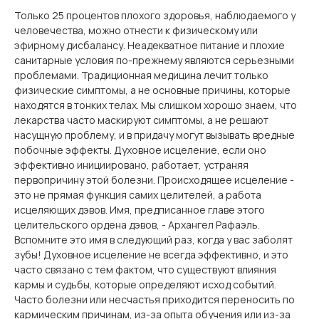
Только 25 процентов плохого здоровья, наблюдаемого у
человечества, можно отнести к физическому или
эфирному дисбалансу. Неадекватное питание и плохие
санитарные условия по-прежнему являются серьезными
проблемами. Традиционная медицина лечит только
физические симптомы, а не основные причины, которые
находятся в тонких телах. Мы слишком хорошо знаем, что
лекарства часто маскируют симптомы, а не решают
насущную проблему, и в придачу могут вызывать вредные
побочные эффекты. Духовное исцеление, если оно
эффективно инициировано, работает, устраняя
первопричину этой болезни. Происходящее исцеление -
это не прямая функция самих целителей, а работа
исцеляющих дэвов. Имя, предписанное главе этого
целительского ордена дэвов, - Архангел Рафаэль.
Вспомните это имя в следующий раз, когда у вас заболят
зубы! Духовное исцеление не всегда эффективно, и это
часто связано с тем фактом, что существуют влияния
кармы и судьбы, которые определяют исход событий.
Часто болезни или несчастья приходится переносить по
кармическим причинам, из-за опыта обучения или из-за