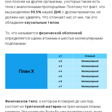
оно похоже на другие организмы, у которых также есть
тела с аналогичными пропорциями. Поэтому тот факт, что
мы разделяем
99,5%
нашей
ДНК
с другим приматом, не
должен нас удивлять. Что отличает нас от них, так это
обладание
каузальным телом
.
То, что называется
физической оболочкой
,
определяется одним атомным и шестью молекулярными
подпланами.
Физическое тело
, о котором я говорил до сих пор,
состоит из
третичной материи
на трех низших планах
материи. Эти молекулы были бы неодушевленными, если