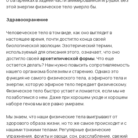
о батарейках в задней части анимированной игрушки. Без
этой энергии физическое тело умерло бы.
Здравоохранение
Человеческое тело в том виде, как оно выглядит в
настоящее время, почти достигло конца своей
биологической эволюции. Эзотерический термин,
используемый для описания этого, означает, что оно
достигло своей
архетипической формы
. Что еще
остается делать? Нам нужно повысить сопротивляемость
нашего организма болезням и старению. Однако это
функция не самого физического тела, а эфирного тела и
энергии, которую эфирное тело
передает
физическому.
Физическое тело быстро устает и ломается, если мы не
позаботимся о нем. Даже при хорошем уходе и хорошем
наборе генов мы все равно умираем.
Мы знаем, что наши физические тела выигрывают от
здорового образа жизни, но то же самое происходит и с
нашими тонкими телами. Регулярные физические
упражнения, фрукты и овощи, сон, расслабление, свежий