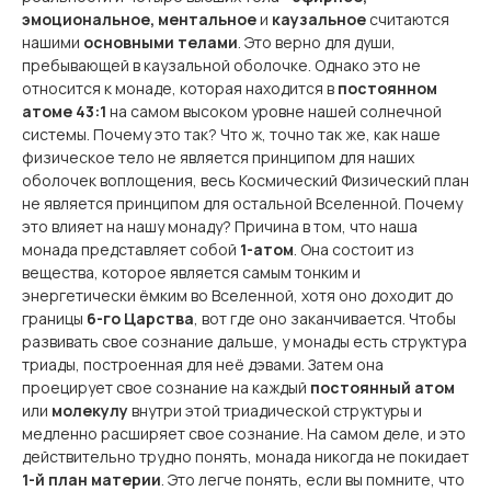
эмоциональное, ментальное
и
каузальное
считаются
нашими
основными телами
. Это верно для души,
пребывающей в каузальной оболочке. Однако это не
относится к монаде, которая находится в
постоянном
атоме 43:1
на самом высоком уровне нашей солнечной
системы. Почему это так? Что ж, точно так же, как наше
физическое тело не является принципом для наших
оболочек воплощения, весь Космический Физический план
не
является принципом для остальной Вселенной. Почему
это влияет на нашу монаду? Причина в том, что наша
монада представляет собой
1-атом
. Она состоит из
вещества, которое является самым тонким и
энергетически ёмким во Вселенной, хотя оно доходит до
границы
6-го Царства
, вот где оно заканчивается. Чтобы
развивать свое сознание дальше, у монады есть структура
триады, построенная для неё дэвами. Затем она
проецирует свое сознание на каждый
постоянный атом
или
молекулу
внутри этой триадической структуры и
медленно расширяет свое сознание. На самом деле, и это
действительно трудно понять, монада никогда не покидает
1-й план материи
. Это легче понять, если вы помните, что