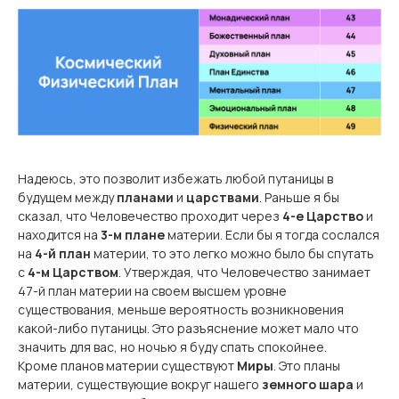
Надеюсь, это позволит избежать любой путаницы в
будущем между
планами
и
царствами
. Раньше я бы
сказал, что Человечество проходит через
4-е Царство
и
находится на
3-м плане
материи. Если бы я тогда сослался
на
4-й план
материи, то это легко можно было бы спутать
с
4-м Царством
. Утверждая, что Человечество занимает
47-й план материи на своем высшем уровне
существования, меньше вероятность возникновения
какой-либо путаницы. Это разъяснение может мало что
значить для вас, но ночью я буду спать спокойнее.
Кроме планов материи существуют
Миры
. Это планы
материи, существующие вокруг нашего
земного шара
и