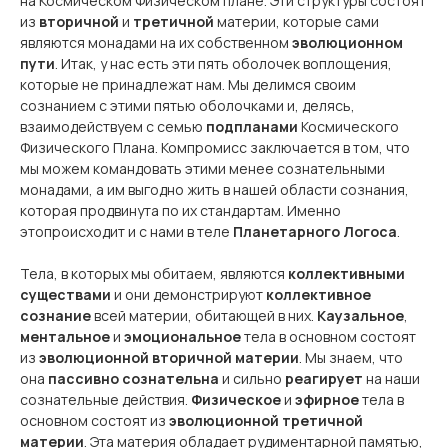
на Космическом Физическом плане. Эти структуры состоят
из
вторичной
и
третичной
материи, которые сами
являются монадами на их собственном
эволюционном
пути
. Итак, у нас есть эти пять оболочек воплощения,
которые не принадлежат нам. Мы делимся своим
сознанием с этими пятью оболочками и, делясь,
взаимодействуем с семью
подпланами
Космического
Физического Плана. Компромисс заключается в том, что
мы можем командовать этими менее сознательными
монадами, а им выгодно жить в нашей области сознания,
которая продвинута по их стандартам. Именно
этопроисходит и с нами в теле
Планетарного Логоса
.
Тела, в которых мы обитаем, являются
коллективными
существами
и они демонстрируют
коллективное
сознание
всей материи, обитающей в них.
Каузальное
,
ментальное
и
эмоциональное
тела в основном состоят
из
эволюционной вторичной материи
. Мы знаем, что
она
пассивно сознательна
и сильно
реагирует
на наши
сознательные действия.
Физическое
и
эфирное
тела в
основном состоят из
эволюционной третичной
материи
. Эта материя обладает рудиментарной памятью,