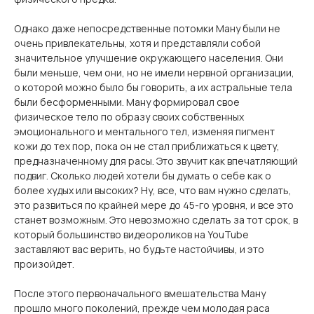
Однако даже непосредственные потомки Ману были не
очень привлекательны, хотя и представляли собой
значительное улучшение окружающего населения. Они
были меньше, чем они, но не имели нервной организации,
о которой можно было бы говорить, а их астральные тела
были бесформенными. Ману формировал свое
физическое тело по образу своих собственных
эмоционального и ментального тел, изменяя пигмент
кожи до тех пор, пока он не стал приближаться к цвету,
предназначенному для расы. Это звучит как впечатляющий
подвиг. Сколько людей хотели бы думать о себе как о
более худых или высоких? Ну, все, что вам нужно сделать,
это развиться по крайней мере до 45-го уровня, и все это
станет возможным. Это невозможно сделать за тот срок, в
который большинство видеороликов на YouTube
заставляют вас верить, но будьте настойчивы, и это
произойдет.
После этого первоначального вмешательства Ману
прошло много поколений, прежде чем молодая раса