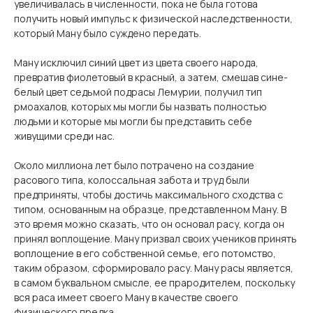
увеличивалась в численности, пока не была готова
получить новый импульс к физической наследственности,
который Ману было суждено передать.
Ману исключил синий цвет из цвета своего народа,
превратив фиолетовый в красный, а затем, смешав сине-
белый цвет седьмой подрасы Лемурии, получил тип
рмоахалов, которых мы могли бы назвать полностью
людьми и которые мы могли бы представить себе
живущими среди нас.
Около миллиона лет было потрачено на создание
расового типа, колоссальная забота и труд были
предприняты, чтобы достичь максимального сходства с
типом, основанным на образце, представленном Ману. В
это время можно сказать, что он основал расу, когда он
принял воплощение. Ману призвал своих учеников принять
воплощение в его собственной семье, его потомство,
таким образом, сформировало расу. Ману расы является,
в самом буквальном смысле, ее прародителем, поскольку
вся раса имеет своего Ману в качестве своего
физического предка.