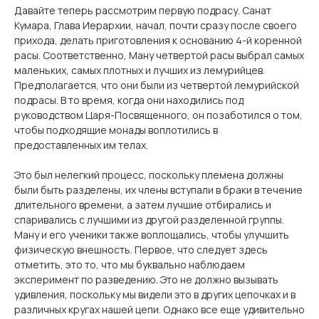
Давайте теперь рассмотрим первую подрасу. Санат
Кумара, Глава Иерархии, начал, почти сразу после своего
прихода, делать приготовления к основанию 4-й коренной
расы. Соответственно, Ману четвертой расы выбрал самых
маленьких, самых плотных и лучших из лемурийцев.
Предполагается, что они были из четвертой лемурийской
подрасы. В то время, когда они находились под
руководством Царя-Посвященного, он позаботился о том,
чтобы подходящие монады воплотились в
предоставленных им телах.
Это был нелегкий процесс, поскольку племена должны
были быть разделены, их члены вступали в браки в течение
длительного времени, а затем лучшие отбирались и
спаривались с лучшими из другой разделенной группы.
Ману и его ученики также воплощались, чтобы улучшить
физическую внешность. Первое, что следует здесь
отметить, это то, что мы буквально наблюдаем
эксперимент по разведению. Это не должно вызывать
удивления, поскольку мы видели это в других цепочках и в
различных кругах нашей цепи. Однако все еще удивительно