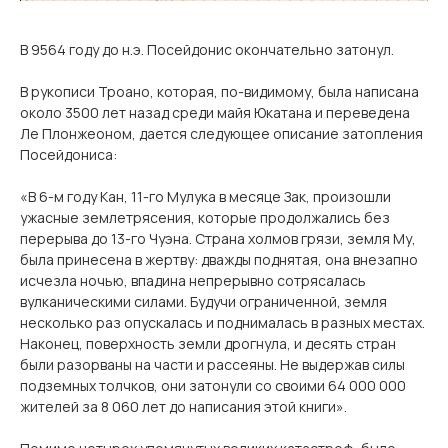
В 9564 году до н.э. Посейдонис окончательно затонул.
В рукописи Троано, которая, по-видимому, была написана
около 3500 лет назад среди майя Юкатана и переведена
Ле Плонжеоном, дается следующее описание затопления
Посейдониса:
«В 6-м году Кан, 11-го Мулука в месяце Зак, произошли
ужасные землетрясения, которые продолжались без
перерыва до 13-го Чуэна. Страна холмов грязи, земля Му,
была принесена в жертву: дважды поднятая, она внезапно
исчезла ночью, впадина непрерывно сотрясалась
вулканическими силами. Будучи ограниченной, земля
несколько раз опускалась и поднималась в разных местах.
Наконец, поверхность земли дрогнула, и десять стран
были разорваны на части и рассеяны. Не выдержав силы
подземных толчков, они затонули со своими 64 000 000
жителей за 8 060 лет до написания этой книги».