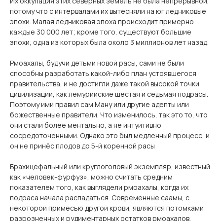
Их оккупация этих северных земель не была непрерывной,
потому что с интервалами их вытесняли на юг ледниковые
эпохи. Малая ледниковая эпоха происходит примерно
каждые 30 000 лет; кроме того, существуют большие
эпохи, одна из которых была около 3 миллионов лет назад.
Рмоахалы, будучи детьми новой расы, сами не были
способны разработать какой-либо план устоявшегося
правительства, и не достигли даже такой высокой точки
цивилизации, как лемурийские шестая и седьмая подрасы.
Поэтому ими правил сам Ману или другие адепты или
божественные правители. Что изменилось, так это то, что
они стали более ментально, а не интуитивно
сосредоточенными. Однако это был медленный процесс, и
он не принёс плодов до 5-й коренной расы
Брахицефальный или круглоголовый экземпляр, известный
как «человек-фурфуз», можно считать средним
показателем того, как выглядели рмоахалы, когда их
подраса начала распадаться. Современные саамы, с
некоторой примесью другой крови, являются потомками
разрозненных и рудиментарных остатков рмоахалов.