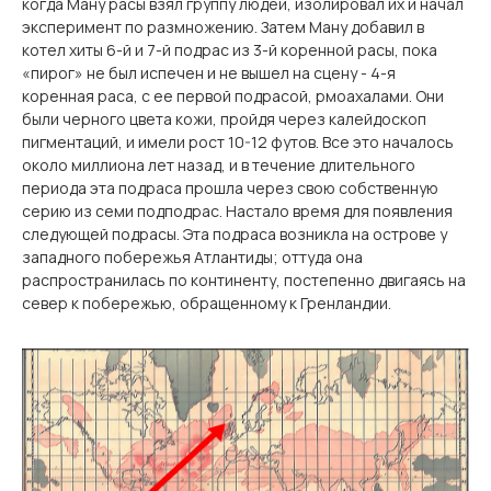
когда Ману расы взял группу людей, изолировал их и начал
эксперимент по размножению. Затем Ману добавил в
котел хиты 6-й и 7-й подрас из 3-й коренной расы, пока
«пирог» не был испечен и не вышел на сцену - 4-я
коренная раса, с ее первой подрасой, рмоахалами. Они
были черного цвета кожи, пройдя через калейдоскоп
пигментаций, и имели рост 10-12 футов. Все это началось
около миллиона лет назад, и в течение длительного
периода эта подраса прошла через свою собственную
серию из семи подподрас. Настало время для появления
следующей подрасы. Эта подраса возникла на острове у
западного побережья Атлантиды; оттуда она
распространилась по континенту, постепенно двигаясь на
север к побережью, обращенному к Гренландии.