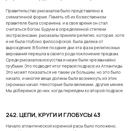
Правительство рмоахалов было представлено в
схематичной форме. Память об их божественном
правителе была сохранена, и в свое время он стал
считаться богом. Будучи в определенной степени
экстрасенсами, рмоахалы приняли религию, которая, хотя
и не была глубоко философской, была далека от
вырождения. В более поздние дни эта фаза религиозных
верований перешла в своего рода поклонение предкам.
Среди рмоахалов искусства и науки были чрезвычайно
грубыми. Это подводит итог первой подрасе из Атлантиды.
Это может показаться не таким уж большим, но это было
начало, и многие вещи должны были возникнуть из этих
скромных начал. Некоторые были великими, другие менее.
Мы доберемся до них, когда перейдем ко второй подрасе.
242. ЦЕПИ, КРУГИ И ГЛОБУСЫ 43
Начало атлантической коренной расы было положено,