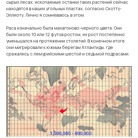
сырых лесах; ископаемые останки таких растений сейчас
находятся в наших угольных пластах, согласно Скотту-
Эллиоту. Лично я сомневаюсь в этом.
Раса изначально была махагоново-черного цвета. Они
были около 10 или 12 футов ростом, их рост постепенно
уменьшался на протяжении столетий. В конечном итоге
они мигрировали к южным берегам Атлантиды, где
сражались с лемурийскими шестой и седьмой подрасами.