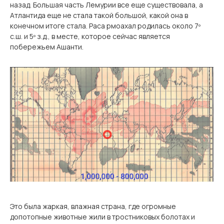
назад. Большая часть Лемурии все еще существовала, а
Атлантида еще не стала такой большой, какой она в
конечном итоге стала. Раса рмоахал родилась около 7º
с.ш. и 5º з.д., в месте, которое сейчас является
побережьем Ашанти.
Это была жаркая, влажная страна, где огромные
допотопные животные жили в тростниковых болотах и ​​