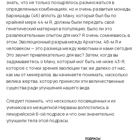
знать, что не только поощрялось размножаться в
определенных комбинациях, но и очень развитые монады,
Бархишады (46) вплоть до Ману, который был бы по
крайней мере 44-м Я, должны были передать свой
генетический материал в популяцию. Было ли это
развлекательным опытом для них? Я очень сомневаюсь в
этом. Эволюционный разрыв между Архатом, 46-м Я и
человеком — это разница между животным и нами сегодня.
Это звучит привлекательно для вас? Затем, когда вы
задумываетесь о Ману, который мог быть не ниже 43-Я,
которое с точки зрения эволюции так же далеко от нас,
как мы от минералов, вы начинаете понимать, насколько
велика жертва, которую принесли эти величественные
существа ради улучшения нашего вида.
Следует помнить, что несколько посвященных и их
учеников из межцепной Нирваны воплотились в
лемурийской 6-ой подрасе и что они значительно
улучшили тела этой подрасы.