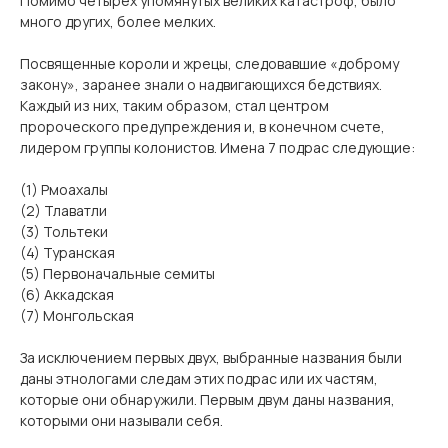
Помимо четырех упомянутых великих катастроф, было
много других, более мелких.
Посвященные короли и жрецы, следовавшие «доброму
закону», заранее знали о надвигающихся бедствиях.
Каждый из них, таким образом, стал центром
пророческого предупреждения и, в конечном счете,
лидером группы колонистов. Имена 7 подрас следующие:
(1) Рмоахалы
(2) Тлаватли
(3) Тольтеки
(4) Туранская
(5) Первоначальные семиты
(6) Аккадская
(7) Монгольская
За исключением первых двух, выбранные названия были
даны этнологами следам этих подрас или их частям,
которые они обнаружили. Первым двум даны названия,
которыми они называли себя.