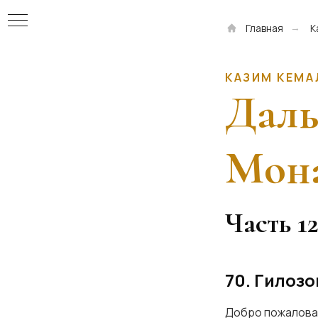
Главная
К
→
КАЗИМ КЕМА
Дал
Мон
Часть 1
70. Гилоз
а
Добро пожаловат