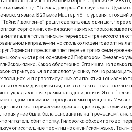
 в поисках правильной Жизни и мировоззрения? В 1888 год
й великий опус "Тайная доктрина" в двух томах. Думайте 
реческом языке. В 20 веке Мастер 45-го уровня, стоящий 
"Тайной доктрине", решил сделать еще один шаг. Через 
написал серию книг, самая заметная из которых называетс
та книга является латинским переводом греческого текст
равильном направлении, но сколько людей говорят на ла
друг Лоренси и представляет первые три из семи уровней
ам школы мистерий, основанной Пифагором. Внезапно у ва
глийском языке. Какое облегчение. Эта книга не только п
ловой структуре. Она позволяет ученику точно размещать
х позициях, интерпретирующих эти понятия. Гениально п
чтительной для принятия, так это то, что она основана н
акже укладывается в рамки западной логики. Это облегчае
м методом, понимание предлагаемых принципов. У Блава
едставить эзотерические идеи западной аудитории и ед
торая у нее была, была основана не на "греческом", а на 
то читатель сбит с толку. Гилозоика обходит это во-перв
льзуя описательные термины на английском языке. Таким