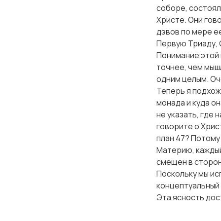
соборе, состоял
Христе. Они гов
дэвов по мере е
Первую Триаду, 
Понимание этой 
точнее, чем мыш
одним целым. Оч
Теперь я подхож
монада и куда он
не указать, где 
говорите о Христ
план 47? Потому
Материю, каждый
смещен в сторону
Поскольку мы ис
концептуальный 
Эта ясность дос