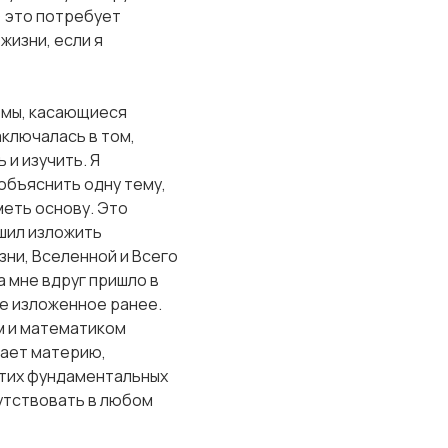
) это потребует
жизни, если я
темы, касающиеся
аключалась в том,
 и изучить. Я
 объяснить одну тему,
меть основу. Это
шил изложить
ни, Вселенной и Всего
а мне вдруг пришло в
те изложенное ранее.
 и математиком
вает материю,
 этих фундаментальных
сутствовать в любом