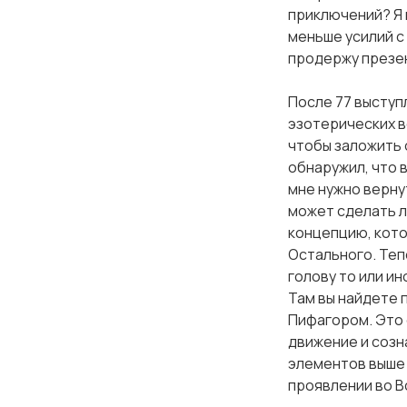
приключений? Я 
меньше усилий с 
продержу презен
После 77 выступ
эзотерических в
усы
чтобы заложить о
обнаружил, что 
и
мне нужно верну
может сделать л
концепцию, кото
Остального. Теп
голову то или и
Там вы найдете
Пифагором. Это 
движение и созн
элементов выше 
проявлении во В