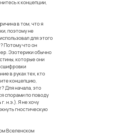
рнитесь к концепции,
ичина в том, что я
ки, поэтому не
 использовал для этого
? Потому что он
мер. Эзотерики обычно
стины, которые они
расшифровки
ие в руках тех, кто
мите концепцию,
? Для начала, это
ся спорами по поводу
 н.э.). Я не хочу
еркнуть гностическую
ром Вселенском