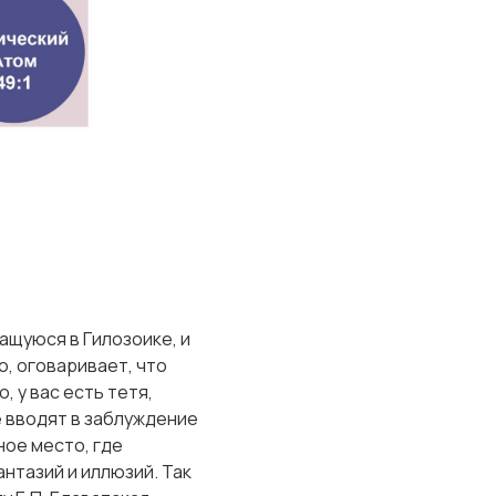
ащуюся в Гилозоике, и
о, оговаривает, что
 у вас есть тетя,
ё вводят в заблуждение
ое место, где
антазий и иллюзий. Так