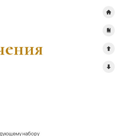
чения
ледующему набору