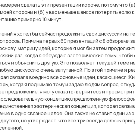
намерен сделать эти презентации короче, потому что (а
моей стороны и (б) у вас меньше шансов потерять волю к 
тацию примерно 10 минут.
лений я хотел бы сейчас продолжить свои дискуссии на 
опросов. Причина первых 69 презентаций с 8 обзорами з
снову, матрицу идей, которые я мог бы затем продолжить
всякий раз, когда я обсуждаю эзотерические темы, чтобы
ться и объяснить другую. Это позволяет текущей теме и
юбую дискуссию очень запутанной. По этой причине я ре
рая связала воедино все основные идеи, касающиеся Жиз
ерь, когда я поднимаю тему и задаю людям вопрос, откуд
ное предложение, я могу сказать: вернитесь и просмотри
 последовательную концепцию,предложенную философом
единственная эзотерическая концепция, которая связы
ание в одно связное целое. Она также не ставит один из
другого, но утверждает, что все три всегда должны при
селенной.