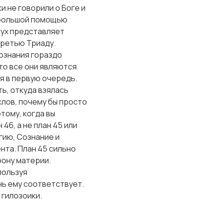
и не говорили о Боге и
с большой помощью
Дух представляет
Третью Триаду.
ознания гораздо
то все они являются
ся в первую очередь.
ь, откуда взялась
слов, почему бы просто
тому, когда вы
46, а не план 45 или
гию, Сознание и
нта. План 45 сильно
орону материи.
пользуя
нь ему соответствует.
 гилозоики.