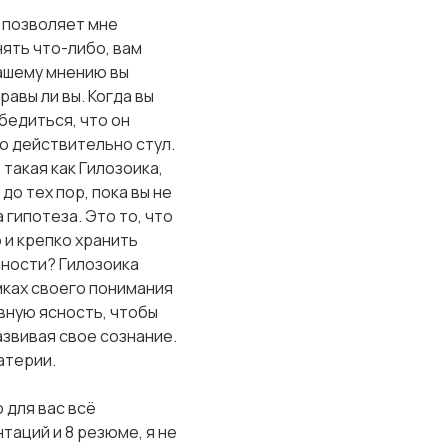
а позволяет мне
ять что-либо, вам
вашему мнению вы
авы ли вы. Когда вы
бедиться, что он
то действительно стул.
такая как Гилозоика,
о тех пор, пока вы не
 гипотеза. Это то, что
 и крепко хранить
нности? Гилозоика
мках своего понимания
вную ясность, чтобы
азвивая свое сознание.
атерии.
 для вас всё
нтаций и 8 резюме, я не