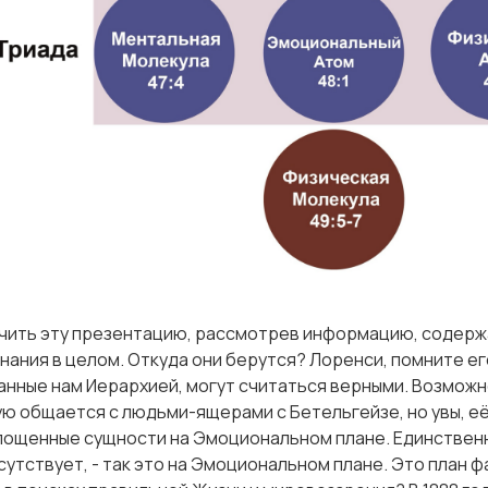
нчить эту презентацию, рассмотрев информацию, содерж
нания в целом. Откуда они берутся? Лоренси, помните ег
анные нам Иерархией, могут считаться верными. Возможно,
ю общается с людьми-ящерами с Бетельгейзе, но увы, е
лощенные сущности на Эмоциональном плане. Единственн
утствует, - так это на Эмоциональном плане. Это план ф