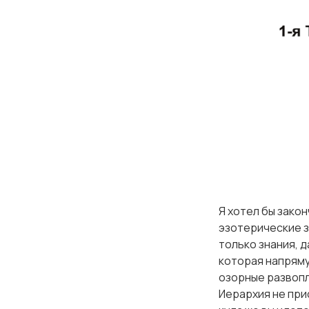
Я хотел бы зако
эзотерические з
только знания, д
которая напряму
озорные развоп
Иерархия не прис