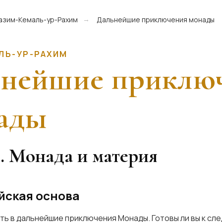
азим-Кемаль-ур-Рахим
Дальнейшие приключения монады
→
ЛЬ-УР-РАХИМ
ьнейшие приклю
ады
2. Монада и материя
ойская основа
ь в дальнейшие приключения Монады. Готовы ли вы к с