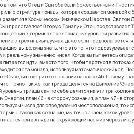
о в том, что Отец и Сын оба были божественными. Гностик
орили о структуре триады, которая создается монадой 
е развития в Космическом Физическом Царстве. Святой 
Сын представляет Вторую Триаду и Отец представляет 
концепции в терминах трех триадных уровней развития с
ление о трех индивидуумах, даже если предполагается, ч
евидно, вы должны знать, что это то, что подразумевает
у к реальному значению чисел. Когда вы пытаетесь описат
а пытается идти, вместо того, чтобы теряться в потоках 
находится эта монада, используя математический код. Поэ
е-Сыне, вы говорите о сознании на плане 46. Почему план 
 что, точно так же, как триады делятся на Движение/Энер
 уровень триады сам по себе делится на эти три компоне
 Энергии, план 46 - в сторону сознания, а план 47 - в ст
пользуем числа для определения местоположения, то ис
термин, такой как сознание, мы точно знаем, какой урове
тигается при взгляде на окружающий нас мир через линзу