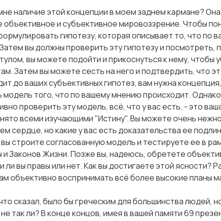
 мне наличие этой концепции в моем заднем кармане? Он
 объективное и субъективное мировоззрение. Чтобы пон
формулировать гипотезу, которая описывает то, что по 
Затем вы должны проверить эту гипотезу и посмотреть, пр
тулом, вы можете подойти и прикоснуться к нему, чтобы у
ам. Затем вы можете сесть на него и подтвердить, что э
ит до ваших субъективных гипотез, вам нужна концепция, 
 модель того, что по вашему мнению происходит. Однако д
но проверить эту модель, всё, что у вас есть, - это ваша
нято всеми изучающими "Истину". Вы можете очень нежно
ем сердце, но какие у вас есть доказательства ее подли
 вы строите согласованную модель и тестируете ее в ра
 и Законов Жизни. Позже вы, надеюсь, обретете объекти
 ли вы правы или нет. Как вы достигаете этой ясности? Р
ам объективно воспринимать всё более высокие планы м
 что сказал, было бы греческим для большинства людей, но
не так ли? В конце концов, имея в вашей памяти 69 презе