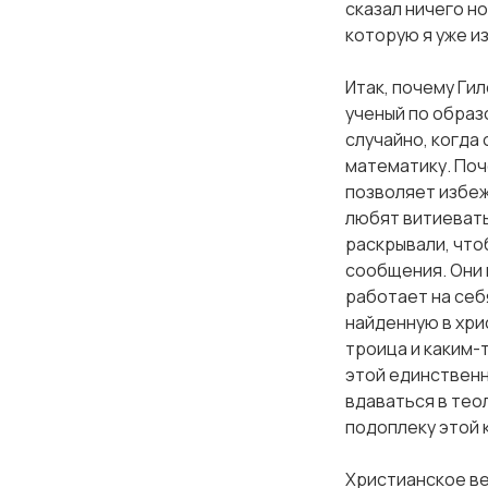
сказал ничего н
которую я уже и
Итак, почему Гил
ученый по образ
случайно, когда
математику. Поч
позволяет избеж
любят витиеваты
раскрывали, что
сообщения. Они м
работает на себ
найденную в хри
троица и каким-
этой единственно
вдаваться в тео
подоплеку этой 
Христианское ве