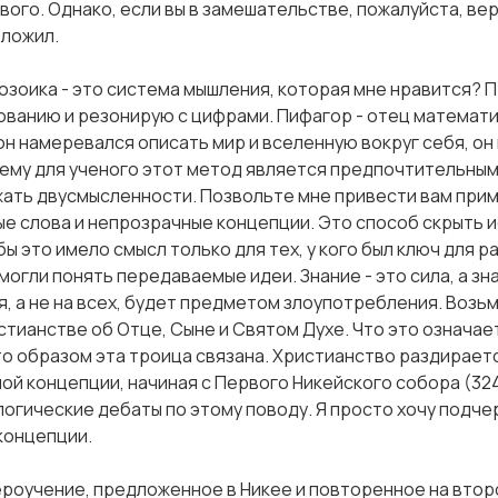
ового. Однако, если вы в замешательстве, пожалуйста, ве
зложил.
озоика - это система мышления, которая мне нравится? Пр
ованию и резонирую с цифрами. Пифагор - отец математи
 он намеревался описать мир и вселенную вокруг себя, он
ему для ученого этот метод является предпочтительным
ать двусмысленности. Позвольте мне привести вам при
е слова и непрозрачные концепции. Это способ скрыть и
бы это имело смысл только для тех, у кого был ключ для 
огли понять передаваемые идеи. Знание - это сила, а знан
я, а не на всех, будет предметом злоупотребления. Возь
стианстве об Отце, Сыне и Святом Духе. Что это означает
то образом эта троица связана. Христианство раздирает
й концепции, начиная с Первого Никейского собора (324 г.
логические дебаты по этому поводу. Я просто хочу подч
концепции.
роучение, предложенное в Никее и повторенное на вто