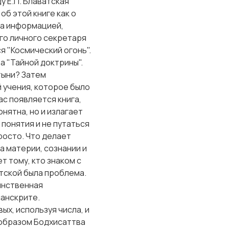
у Е.П. Блаватская
об этой книге как о
за информацией,
его личного секретаря
я "Космический огонь".
а "Тайной доктрины".
тыни? Затем
 учения, которое было
с появляется книга,
онятна, но и излагает
 понятия и не путаться
росто. Что делает
а материи, сознании и
т тому, кто знаком с
тской была проблема.
инственная
санскрите.
ых, используя числа, и
 образом Бодхисаттва