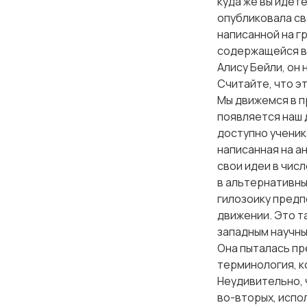
куда же вы идете
опубликовала сво
написанной на г
содержащейся в 
Алису Бейли, он 
Считайте, что э
Мы движемся в п
появляется наш 
доступно ученик
написанная на ан
свои идеи в чис
в альтернативны
гилозоику предпо
движении. Это т
западным научны
Она пыталась пр
терминология, ко
Неудивительно, ч
во-вторых, испо